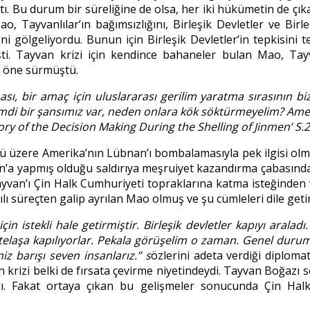
ştı. Bu durum bir süreliğine de olsa, her iki hükümetin de çık
Tayvanlılar’ın bağımsızlığını, Birleşik Devletler ve Birleş
ini gölgeliyordu. Bunun için Birleşik Devletler’in tepkisin
i. Tayvan krizi için kendince bahaneler bulan Mao, Tay
i öne sürmüştü.
sı, bir amaç i
ç
in uluslararası gerilim yaratma sırasının b
di bir şansımız var, neden onlara k
ö
k s
ö
ktürmeyelim? Amerik
tory of the Decision Making During the Shelling of Jinmen’ S.2
ü üzere Amerika’nın Lübnan’ı bombalamasıyla pek ilgisi olmad
ayvan’a yapmış olduğu saldırıya meşruiyet kazandırma çabası
yvan’ı Çin Halk Cumhuriyeti topraklarına katma isteğinden 
ı süreçten galip ayrılan Mao olmuş ve şu cümleleri dile getir
i
ç
in istekli hale getirmiştir. Birleşik devletler kapıyı aralad
tela
şa kapılıyorlar. Pekala g
ö
rüşelim o zaman. Genel durum it
z barışı seven insanlarız.” s
özlerini adeta verdiği diplom
lan krizi belki de fırsata çevirme niyetindeydi. Tayvan Boğa
ı. Fakat ortaya çıkan bu gelişmeler sonucunda Çin Halk 