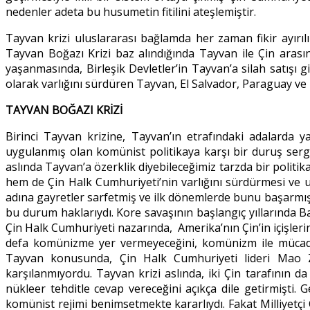
nedenler adeta bu husumetin fitilini ateşlemiştir.
Tayvan krizi uluslararası bağlamda her zaman fikir ayırıl
Tayvan Boğazı Krizi baz alındığında Tayvan ile Çin arasın
yaşanmasında, Birleşik Devletler’in Tayvan’a silah satışı
olarak varlığını sürdüren Tayvan, El Salvador, Paraguay ve 
TAYVAN BOĞAZI KRİZİ
Birinci Tayvan krizine, Tayvan’ın etrafındaki adalarda 
uygulanmış olan komünist politikaya karşı bir duruş ser
aslında Tayvan’a özerklik diyebileceğimiz tarzda bir politika 
hem de Çin Halk Cumhuriyeti’nin varlığını sürdürmesi ve 
adına gayretler sarfetmiş ve ilk dönemlerde bunu başarmış 
bu durum haklarıydı. Kore savaşının başlangıç yıllarında
Çin Halk Cumhuriyeti nazarında, Amerika’nın Çin’in içişler
defa komünizme yer vermeyeceğini, komünizm ile mücadele
Tayvan konusunda, Çin Halk Cumhuriyeti lideri Mao 
karşılanmıyordu. Tayvan krizi aslında, iki Çin tarafının da
nükleer tehditle cevap vereceğini açıkça dile getirmişti. 
komünist rejimi benimsetmekte kararlıydı. Fakat Milliyetç