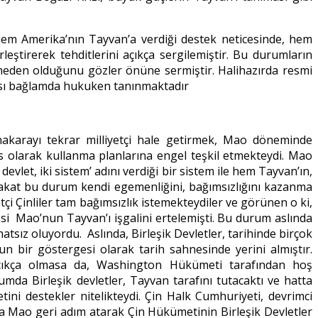
e hem Amerika’nın Tayvan’a verdiği destek neticesinde, hem
eştirerek tehditlerini açıkça sergilemiştir. Bu durumların
a neden olduğunu gözler önüne sermiştir. Halihazırda resmi
arası bağlamda hukuken tanınmaktadır
anakarayı tekrar milliyetçi hale getirmek, Mao döneminde
 olarak kullanma planlarına engel teşkil etmekteydi. Mao
devlet, iki sistem’ adını verdiği bir sistem ile hem Tayvan’ın,
Fakat bu durum kendi egemenliğini, bağımsızlığını kazanma
i Çinliler tam bağımsızlık istemekteydiler ve görünen o ki,
i Mao’nun Tayvan’ı işgalini ertelemişti. Bu durum aslında
sız oluyordu. Aslında, Birleşik Devletler, tarihinde birçok
 bir göstergesi olarak tarih sahnesinde yerini almıştır.
çıkça olmasa da, Washington Hükümeti tarafından hoş
rumda Birleşik devletler, Tayvan tarafını tutacaktı ve hatta
tini destekler nitelikteydi. Çin Halk Cumhuriyeti, devrimci
da Mao geri adım atarak Çin Hükümetinin Birleşik Devletler