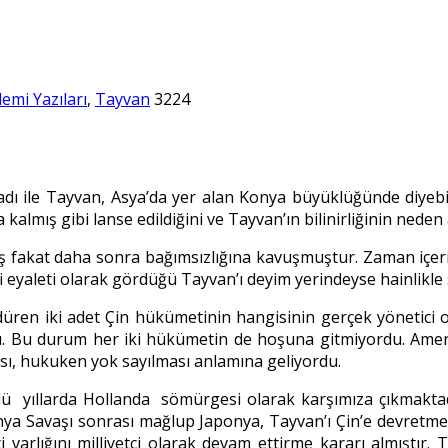
emi Yazıları
,
Tayvan
3224
 adı ile Tayvan, Asya’da yer alan Konya büyüklüğünde diyebil
lmış gibi lanse edildiğini ve Tayvan’ın bilinirliğinin neden
akat daha sonra bağımsızlığına kavuşmuştur. Zaman içerisin
i eyaleti olarak gördüğü Tayvan’ı deyim yerindeyse hainlikle 
rdüren iki adet Çin hükümetinin hangisinin gerçek yönetici o
u. Bu durum her iki hükümetin de hoşuna gitmiyordu. Amerik
ı, hukuken yok sayılması anlamına geliyordu.
0’lü yıllarda Hollanda sömürgesi olarak karşımıza çıkmaktad
ya Savaşı sonrası mağlup Japonya, Tayvan’ı Çin’e devretmek 
i varlığını milliyetçi olarak devam ettirme kararı almıştır.