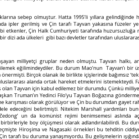
ıklarına sebep olmuştur. Hatta 1995’li yıllara gelindiğind
da ipler gerilmiş ve Çin tarafı Tayvan yakasına füzeler yerl
 gibi etkenler, Çin Halk Cumhuriyeti tarafında huzursuzluğ
bir dizi ada ülkeleri gibi bazı devletler tarafından uluslar
yaşayan milliyetçi gruplar neden olmuştu. Tayvan halkı, 
gilemek eğilimindeydiler. Bu durum Mao’nun Tayvan’ı bir üs
önermişti. Birçok olanak ile birlikte içişlerinde bağımsız ‘tek 
uluslararası alanda ortak hareket etmelerini istemekteydi. 
olan Tayvan için kabul edilemez bir durumdu. Çünkü milliyetç
 Başkan Truman’ın Yedinci Filo’yu Tayvan Boğazına göndermes
ine karışması olarak görülüyor ve Çin bu durumdan gayet rahat
 edeceğini belirtmişti. Nitekim Marshall yardımları bunun
Zedong’ un da komünist rejimi benimsemesi aslında a
 birbirleriyle boy ölçüşmesi olarak adlandırılabilirdi. Bu du
Geçmişte Hiroşima ve Nagasaki örnekleri bu tehditin ciddiye
i Çin tarafı bu duruma yanaşmıyordu. Bu gelişmelerin ışığın