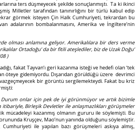
arlarına ters düşmeyecek şekilde sonuçlanmıştı. Ta ki ikinci
miş Milletler tarafından tanınırlığını bir türlü kabul edip
i tekrar görmek isteyen Çin Halk Cumhuriyeti, tekrardan bu
van adalarının bombalanmasını, Amerika ve İngiltere’nin
izde olması anlamına geliyor. Amerikalılara bir ders verme
alılar Ortadoğu’ da bir fitili ateşlediler, biz de Uzak Doğu’
08 )
ığı, fakat Tayvan’ı geri kazanma isteği ve hedefi olan ‘tek
ndan öteye gidemiyordu. Dışarıdan görüldüğü üzere devrimci
vazgeçmeyecek bir görüntü sergilemekteydi. Fakat bu kriz
mişti:
ı. Durum onlar i
ç
in pek de iyi g
ö
rünmüyor ve artık bizimle
ibariyle, Birleşik Devletler ile anlaşmazlıkları g
ö
rüşmeler
atik mücadeleyi kazanmış olmanın gururu ile söylemişti. Bu
zı sorununda Kruşçev, Mao’nun yanında olduğunu söylemiştir.
Cumhuriyeti ile yapılan bazı görüşmeleri askıya almış,