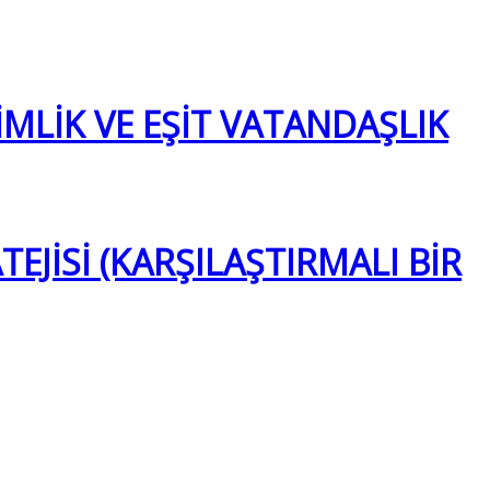
MLİK VE EŞİT VATANDAŞLIK
JİSİ (KARŞILAŞTIRMALI BİR