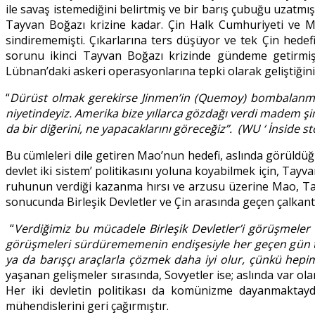
ile savaş istemediğini belirtmiş ve bir barış çubuğu uzatmı
Tayvan Boğazı krizine kadar. Çin Halk Cumhuriyeti ve Mao, 
sindirememişti. Çıkarlarına ters düşüyor ve tek Çin hedef
sorunu ikinci Tayvan Boğazı krizinde gündeme getirmişt
Lübnan’daki askeri operasyonlarına tepki olarak geliştiğin
“
Dürüst olmak gerekirse Jinmen’in (Quemoy) bombalanma
niyetindeyiz. Amerika bize yıllarca g
ö
zdağı verdi madem şim
da bir diğerini, ne yapacaklarını g
ö
rece
ğ
iz
”. (WU ‘ İnside s
Bu cümleleri dile getiren Mao’nun hedefi, aslında görüldüğ
devlet iki sistem’ politikasını yoluna koyabilmek için, T
ruhunun verdiği kazanma hırsı ve arzusu üzerine Mao, Ta
sonucunda Birleşik Devletler ve Çin arasında geçen çalkantıl
“
Verdi
ğimiz bu mücadele Birleşik Devletler’
i g
ö
rüşmeler 
g
ö
rüşmeleri sürdürememenin endişesiyle her ge
ç
en g
ü
n 
ya da barışçı ara
ç
larla çözmek daha iyi olur, çünkü hepimi
yaşanan gelişmeler sırasında, Sovyetler ise; aslında var o
Her iki devletin politikası da komünizme dayanmaktayd
mühendislerini geri çağırmıştır.