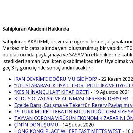
Sahipkıran Akademi Hakkında
Sahipkıran AKADEMİ; üniversite öğrencilerine çalışmalarını 
Merkezimiz çatısı altında yeni oluşturulmuş bir yapıdır. “Tür
bu platformda paylaşmaya ve SASAM’ın etkinliklerine katı
istedikleri zaman üyelikten çıkabilmektedirler. Üye olmak ve
geç 3 iş günü içinde sonuçlandırılacaktır.
İRAN DEVRİM’E DOĞRU MU GİDİYOR?
- 22 Kasım 2022
‘’ULUSLARARASI İKTİSAT: TEORİ, POLİTİKA VE UYGUL
“KESİN İNANÇLILAR” KİTAP ÖZETİ
- 19 Ağustos 2021
KUDÜS OLAYLARI VE ALINMASI GEREKEN DERSLER
-
Ege’de Barış, Çatışma ve Tekerrür: Rezerv Paylaşımı ve
19 TÜRK MÜRETTEBATIN BULUNDUĞU GEMİSİYE SAL
TAYVAN CORONA VİRÜSÜN EKONOMİK ZARARINI ÖN
ÇİN’İN DÖNÜŞÜMÜ
- 14 Şubat 2020
HONG KONG: PLACE WHERE EAST MEETS WEST
- 10