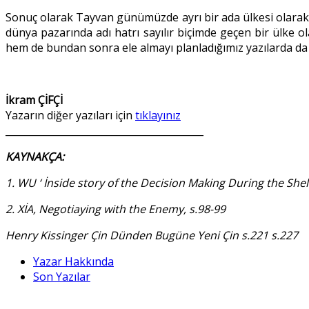
Sonuç olarak Tayvan günümüzde ayrı bir ada ülkesi olarak k
dünya pazarında adı hatrı sayılır biçimde geçen bir ülke ol
hem de bundan sonra ele almayı planladığımız yazılarda da
İkram ÇİFÇİ
Yazarın diğer yazıları için
tıklayınız
_________________________________________
KAYNAKÇA:
1. WU ‘ İ
nside story of the Decision Making During the Shel
2. Xİ
A, Negotiaying with the Enemy, s.98-99
Henry Kissinger Ç
in D
ünden Bugüne Yeni Ç
in s.221 s.227
Yazar Hakkında
Son Yazılar