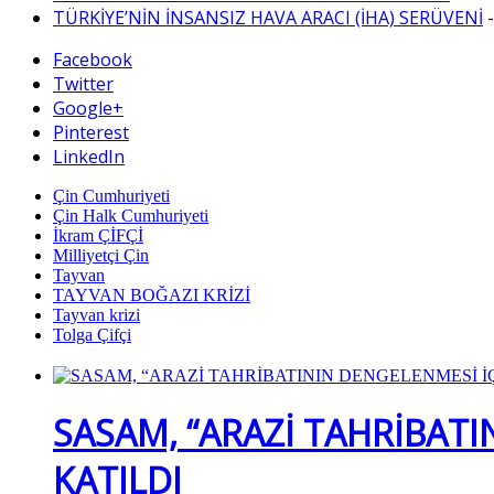
TÜRKİYE’NİN İNSANSIZ HAVA ARACI (İHA) SERÜVENİ
Facebook
Twitter
Google+
Pinterest
LinkedIn
Çin Cumhuriyeti
Çin Halk Cumhuriyeti
İkram ÇİFÇİ
Milliyetçi Çin
Tayvan
TAYVAN BOĞAZI KRİZİ
Tayvan krizi
Tolga Çifçi
SASAM, “ARAZİ TAHRİBATI
KATILDI