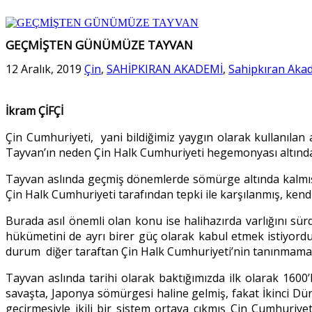
GEÇMİŞTEN GÜNÜMÜZE TAYVAN
12 Aralık, 2019
Çin
,
SAHİPKIRAN AKADEMİ
,
Sahipkıran Akad
İkram ÇİFÇİ
Çin Cumhuriyeti, yani bildiğimiz yaygın olarak kullanılan
Tayvan’ın neden Çin Halk Cumhuriyeti hegemonyası altında ka
Tayvan aslında geçmiş dönemlerde sömürge altında kalmış f
Çin Halk Cumhuriyeti tarafından tepki ile karşılanmış, kend
Burada asıl önemli olan konu ise halihazırda varlığını sü
hükümetini de ayrı birer güç olarak kabul etmek istiyord
durum diğer taraftan Çin Halk Cumhuriyeti’nin tanınmamas
Tayvan aslında tarihi olarak baktığımızda ilk olarak 160
savaşta, Japonya sömürgesi haline gelmiş, fakat İkinci Dün
geçirmesiyle ikili bir sistem ortaya çıkmış Çin Cumhuriyet