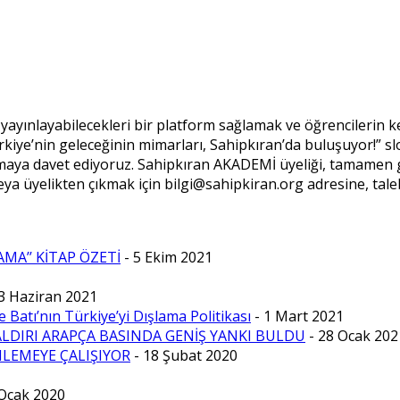
yayınlayabilecekleri bir platform sağlamak ve öğrencilerin ke
kiye’nin geleceğinin mimarları, Sahipkıran’da buluşuyor!” slog
lmaya davet ediyoruz. Sahipkıran AKADEMİ üyeliği, tamamen 
ya üyelikten çıkmak için bilgi@sahipkiran.org adresine, taleb
AMA’’ KİTAP ÖZETİ
- 5 Ekim 2021
 3 Haziran 2021
 Batı’nın Türkiye’yi Dışlama Politikası
- 1 Mart 2021
DIRI ARAPÇA BASINDA GENİŞ YANKI BULDU
- 28 Ocak 202
LEMEYE ÇALIŞIYOR
- 18 Şubat 2020
 Ocak 2020