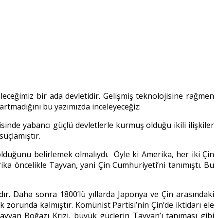
eceğimiz bir ada devletidir. Gelişmiş teknolojisine rağmen
 artmadığını bu yazımızda inceleyeceğiz:
de yabancı güçlü devletlerle kurmuş olduğu ikili ilişkiler
suçlamıştır.
lduğunu belirlemek olmalıydı. Öyle ki Amerika, her iki Çin
a öncelikle Tayvan, yani Çin Cumhuriyeti’ni tanımıştı. Bu
ır. Daha sonra 1800’lü yıllarda Japonya ve Çin arasındaki
zorunda kalmıştır. Komünist Partisi’nin Çin’de iktidarı ele
 Tayvan Boğazı Krizi, büyük güçlerin Tayvan’ı tanıması gibi