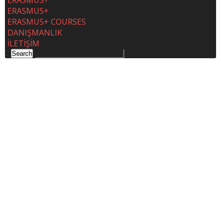
ERASMUS+
ERASMUS+
ERASMUS+ COURSES
DANIŞMANLIK
İLETİŞİM