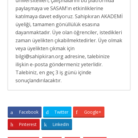
üniversitelileri, çalışmalarını bu platformda
paylaşmaya ve SASAM’ın etkinliklerine
katılmaya davet ediyoruz. Sahipkıran AKADEMİ
üyeliği, tamamen gönüllülük esasına
dayanmaktadır. Üye olan öğrenciler, istedikleri
zaman üyelikten çıkabilmektedirler. Üye olmak
veya üyelikten çıkmak için
bilgi@sahipkiran.org adresine, talebinize
ilişkin e-posta göndermeniz yeterlidir.
Talebiniz, en geç 3 iş günü içinde
sonuçlandırılacaktır.
İRAN DEVRİM’E DOĞRU MU GİDİYOR?
-
22 Kasım 2022
Facebook
Twitter
Google+
‘’ULUSLARARASI İKTİSAT: TEORİ,
POLİTİKA VE UYGULAMA’’ KİTAP ÖZETİ
-
Pinterest
LinkedIn
5 Ekim 2021