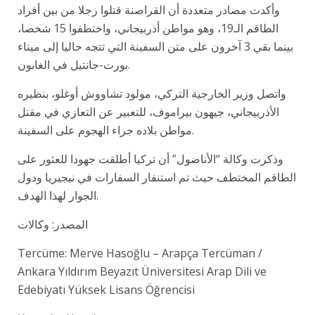
وأكدت مصادر متعددة أن القراصنة قتلوا رجلا من بين أفراد
الطاقم الـ19، وهو مواطن أذربيجاني، واختطفوا 15 شخصا،
بينما بقي 3 آخرون على متن السفينة التي تتجه حاليا إلى ميناء
بورت-جانتيل في الغابون.
واتصل وزير الخارجية التركي، مولود تشاووش أوغلو، بنظيره
الأذربيجاني، جيهون بيراموف، للتعبير عن التعازي في مقتل
مواطن بلاده جراء الهجوم على السفينة.
وذكرت وكالة “الأناضول” أن تركيا أطلقت جهودا للعثور على
الطاقم المختطف حيث تم استنفار السفارات في نيجيريا ودول
الجوار لهذا الهدف.
المصدر: وكالات
Tercüme: Merve Hasoğlu – Arapça Tercüman /
Ankara Yıldırım Beyazıt Üniversitesi Arap Dili ve
Edebiyatı Yüksek Lisans Öğrencisi