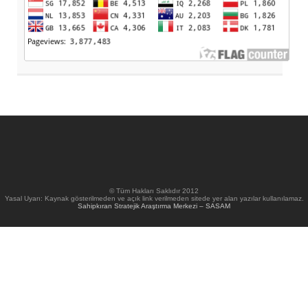
© Tüm Hakları Saklıdır 2012
Yasal Uyarı: Kaynak gösterilmeden ve açık link verilmeden sitede yer alan yazılar kullanılamaz.
Sahipkıran Stratejik Araştırma Merkezi – SASAM