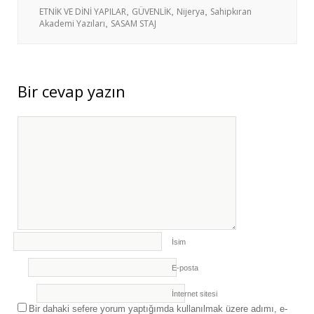
(İHA) SERÜVENİ
- 20 Aralık 2019
ETNİK VE DİNİ YAPILAR
,
GÜVENLİK
,
Nijerya
,
Sahipkıran
Akademi Yazıları
,
SASAM STAJ
Bir cevap yazın
İsim
E-posta
İnternet sitesi
Bir dahaki sefere yorum yaptığımda kullanılmak üzere adımı, e-