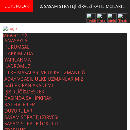
DUYURULAR
MERKEZİMİZ BÜNYESİNDE YETİŞTİRİLMEK ÜZERE GÖNÜLLÜ ÜLKE MASASI UZMANI VE UZMAN ADAYLARI ARIYORUZ
2. SASAM STRATEJİ ZİRVESİ KATILIMCILARI BELLİ OLDU
Menüler
≡
╳
ANASAYFA
KURUMSAL
HAKKIMIZDA
YAPILANMA
KADROMUZ
ÜLKE MASALARI VE ÜLKE UZMANLIĞI
ADAY VE ASIL ÜLKE UZMANLARIMIZ
SAHİPKIRAN AKADEMİ
İŞBİRLİĞİ&DESTEK
BASINDA SAHİPKIRAN
KATEGORİLER
DUYURULAR
SASAM STRATEJİ ZİRVESİ
SASAM STRATEJİ OKULU