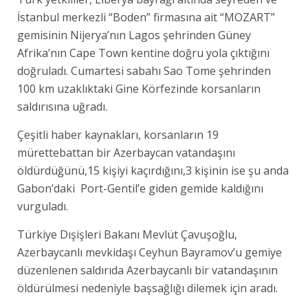
İstanbul merkezli “Boden” firmasına ait “MOZART”
gemisinin Nijerya’nın Lagos şehrinden Güney
Afrika’nın Cape Town kentine doğru yola çıktığını
doğruladı. Cumartesi sabahı Sao Tome şehrinden
100 km uzaklıktaki Gine Körfezinde korsanların
saldırısına uğradı.
Çeşitli haber kaynakları, korsanların 19
mürettebattan bir Azerbaycan vatandaşını
öldürdüğünü,15 kişiyi kaçırdığını,3 kişinin ise şu anda
Gabon’daki Port-Gentil’e giden gemide kaldığını
vurguladı.
Türkiye Dışişleri Bakanı Mevlüt Çavuşoğlu,
Azerbaycanlı mevkidaşı Ceyhun Bayramov’u gemiye
düzenlenen saldırıda Azerbaycanlı bir vatandaşının
öldürülmesi nedeniyle başsağlığı dilemek için aradı.