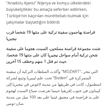
“Anadolu Ajansı” Nijerya ve komşu ülkelerdeki
büyükelçilikler bu amaçla seferber edilirken,
Türkiye’nin kaçırılan mürettebatı bulmak için
çalışmalar başlattığını bildirdi.
قراصنة يهاجمون سفينة تركية على متنها 19 شخصا قرب
نيجيريا
شنت مجموعة قراصنة مسلحين، السبت، هجوما على سفينة
شحن تركية أمام سواحل نيجيريا كان على متنها 19 شخصا،
حيث تم قتل 1 منهم وخطف 15 آخرين
.
وأكدت السلطات التركية أن سفينة “MOZART”، التي تبحر
تحت علم ليبيريا وتتبع لشركة “Boden” المتمركزة في
اسطنبول، كانت في طريقها من مدينة لاغوس في نيجيريا إلى
كيبتاون في جنوب إفريقيا حينما تعرضت صباح السبت لهجوم
على يد قراصنة في مضيق غينيا على بعد 100 ميل من مدينة
سان-تومي.