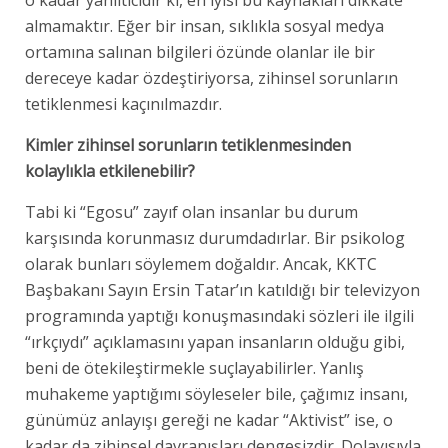
o kadar yanıltıcıdır ki, en iyisi bu kaynakları dikkate
almamaktır. Eğer bir insan, sıklıkla sosyal medya
ortamına salınan bilgileri özünde olanlar ile bir
dereceye kadar özdeştiriyorsa, zihinsel sorunların
tetiklenmesi kaçınılmazdır.
Kimler zihinsel sorunların tetiklenmesinden
kolaylıkla etkilenebilir?
Tabi ki “Egosu” zayıf olan insanlar bu durum
karşısında korunmasız durumdadırlar. Bir psikolog
olarak bunları söylemem doğaldır. Ancak, KKTC
Başbakanı Sayın Ersin Tatar’ın katıldığı bir televizyon
programında yaptığı konuşmasındaki sözleri ile ilgili
“ırkçıydı” açıklamasını yapan insanların olduğu gibi,
beni de ötekileştirmekle suçlayabilirler. Yanlış
muhakeme yaptığımı söyleseler bile, çağımız insanı,
günümüz anlayışı gereği ne kadar “Aktivist” ise, o
kadar da zihinsel davranışları dengesizdir. Dolayısıyla