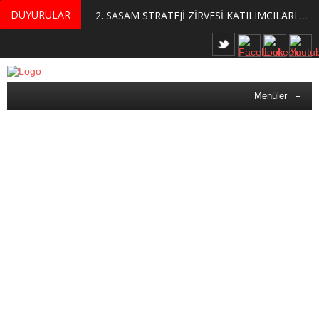
DUYURULAR
MERKEZİMİZ BÜNYESİNDE YETİŞTİRİLMEK ÜZERE GÖNÜLLÜ ÜLKE MASASI UZMANI VE UZMAN ADAYLARI ARIYORUZ
2. SASAM STRATEJİ ZİRVESİ KATILIMCILARI BELLİ OLDU
Menüler
≡