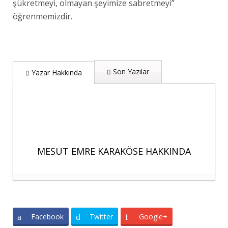
şükretmeyi, olmayan şeyimize sabretmeyi”
öğrenmemizdir.
Son Yazılar
Yazar Hakkında
MESUT EMRE KARAKÖSE HAKKINDA
KAZAKİSTAN’IN YENİ STRATEJİK
HEDEFLERİ AÇIKLANDI
- 4 Eylül 2023
Facebook
Twitter
Google+
SASAM BAŞKANI KARAKÖSE VİETNAM