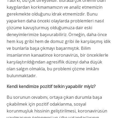
Tabi ki, bu çok bireyseldir. Burada çok önemli olan
kaygılardan korkmamamızın ve analiz etmemizin
gerekmekte olduğunu idrak etmemizdir. Bunu
yaparken daha önceki olaylarda problemleri nasıl
çözüme kavuşturmuş olduğumuza dair eski
deneyimlerimize başvurabiliriz. Örneğin, daha önce
hem kuş gribi hem de domuz gribi ile karşılaşmış idik
ve bunlarla başa çıkmayı başarmıştık. Bilim
insanlarının kanaatince koronavirüs, bir öncekilerle
karşılaştırıldığından agresiflik düzeyi daha düşük
olan salgın olmakla, bu problemi çözme imkânı
bulunmaktadır.
Kendi kendimize pozitif telkin yapabilir miyiz?
Bu sorunun cevabını, ortaya çıkan durumla başa
çıkabilmek için pozitif odaklanma, sosyal
korunmuşluk hissinin geliştirilmesi, koronavirüsün
yayılmasının önlenmesi ve ülke vatandaşlarının