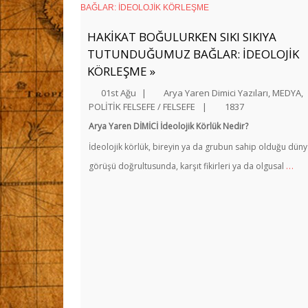
HAKİKAT BOĞULURKEN SIKI SIKIYA
TUTUNDUĞUMUZ BAĞLAR: İDEOLOJİK
KÖRLEŞME »
01st Ağu
|
Arya Yaren Dimici Yazıları
,
MEDYA
,
POLİTİK FELSEFE / FELSEFE
|
1837
Arya Yaren DİMİCİ
İdeolojik Körlük Nedir?
İdeolojik körlük, bireyin ya da grubun sahip olduğu dün
…
görüşü doğrultusunda, karşıt fikirleri ya da olgusal