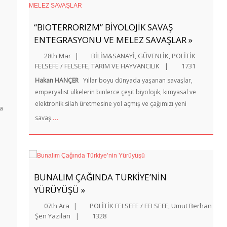
“BIOTERRORIZM” BİYOLOJİK SAVAŞ
ENTEGRASYONU VE MELEZ SAVAŞLAR »
28th Mar
|
BİLİM&SANAYİ
,
GÜVENLİK
,
POLİTİK
FELSEFE / FELSEFE
,
TARIM VE HAYVANCILIK
|
1731
Hakan HANÇER
Yıllar boyu dünyada yaşanan savaşlar,
emperyalist ülkelerin binlerce çeşit biyolojik, kimyasal ve
elektronik silah üretmesine yol açmış ve çağımızı yeni
ya
…
savaş
BUNALIM ÇAĞINDA TÜRKIYE’NIN
YÜRÜYÜŞÜ »
07th Ara
|
POLİTİK FELSEFE / FELSEFE
,
Umut Berhan
Şen Yazıları
|
1328