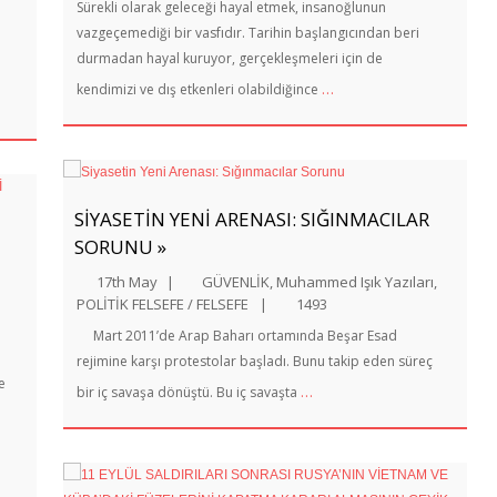
Sürekli olarak geleceği hayal etmek, insanoğlunun
vazgeçemediği bir vasfıdır. Tarihin başlangıcından beri
durmadan hayal kuruyor, gerçekleşmeleri için de
…
kendimizi ve dış etkenleri olabildiğince
SIYASETIN YENI ARENASI: SIĞINMACILAR
SORUNU »
17th May
|
GÜVENLİK
,
Muhammed Işık Yazıları
,
POLİTİK FELSEFE / FELSEFE
|
1493
Mart 2011’de Arap Baharı ortamında Beşar Esad
rejimine karşı protestolar başladı. Bunu takip eden süreç
e
…
bir iç savaşa dönüştü. Bu iç savaşta