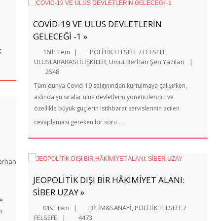
COVİD-19 VE ULUS DEVLETLERİN
GELECEĞİ -1 »
ç
16th Tem
|
POLİTİK FELSEFE / FELSEFE
,
ULUSLARARASI İLİŞKİLER
,
Umut Berhan Şen Yazıları
|
2548
Tüm dünya Covid-19 salgınından kurtulmaya çalışırken,
aslında şu sıralar ulus devletlerin yöneticilerinin ve
özellikle büyük güçlerin istihbarat servislerinin acilen
…
cevaplaması gereken bir soru
erhan
JEOPOLİTİK DIŞI BİR HÂKİMİYET ALANI:
SİBER UZAY »
e
01st Tem
|
BİLİM&SANAYİ
,
POLİTİK FELSEFE /
n
FELSEFE
|
4473