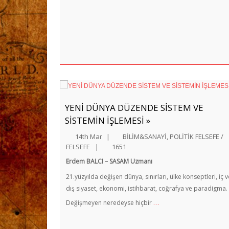
YENİ DÜNYA DÜZENDE SİSTEM VE
SİSTEMİN İŞLEMESİ »
14th Mar
|
BİLİM&SANAYİ
,
POLİTİK FELSEFE /
FELSEFE
|
1651
Erdem BALCI – SASAM Uzmanı
21.yüzyılda değişen dünya, sınırları, ülke konseptleri, iç v
dış siyaset, ekonomi, istihbarat, coğrafya ve paradigma.
…
Değişmeyen neredeyse hiçbir