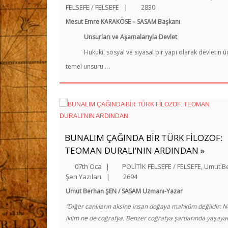
FELSEFE / FELSEFE
|
2830
Mesut Emre KARAKÖSE – SASAM Başkanı
Unsurları ve Aşamalarıyla Devlet
Hukuki, sosyal ve siyasal bir yapı olarak devletin ü
…
temel unsuru
BUNALIM ÇAĞINDA BİR TÜRK FİLOZOF:
TEOMAN DURALI’NIN ARDINDAN »
07th Oca
|
POLİTİK FELSEFE / FELSEFE
,
Umut B
Şen Yazıları
|
2694
Umut Berhan ŞEN / SASAM Uzmanı-Yazar
“Diğer canlıların aksine insan doğaya mahkûm değildir: N
iklim ne de coğrafya. Benzer coğrafya şartlarında yaşaya