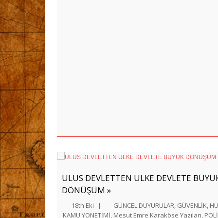
ULUS DEVLETTEN ÜLKE DEVLETE BÜYÜ
DÖNÜŞÜM »
18th Eki
|
GÜNCEL DUYURULAR
,
GÜVENLİK
,
H
KAMU YÖNETİMİ
,
Mesut Emre Karaköse Yazıları
,
POLİ