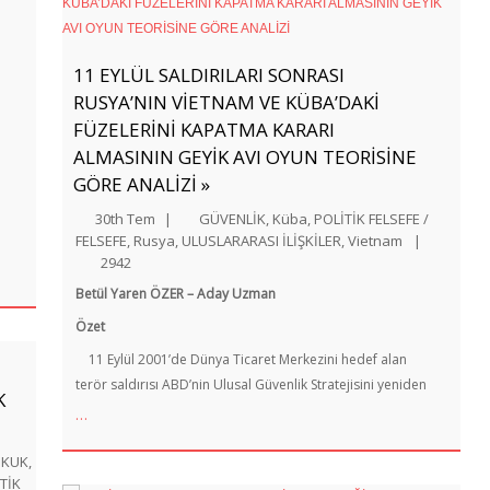
11 EYLÜL SALDIRILARI SONRASI
RUSYA’NIN VİETNAM VE KÜBA’DAKİ
FÜZELERİNİ KAPATMA KARARI
ALMASININ GEYİK AVI OYUN TEORİSİNE
GÖRE ANALİZİ »
30th Tem
|
GÜVENLİK
,
Küba
,
POLİTİK FELSEFE /
FELSEFE
,
Rusya
,
ULUSLARARASI İLİŞKİLER
,
Vietnam
|
2942
Betül Yaren ÖZER
– Aday Uzman
Özet
11 Eylül 2001’de Dünya Ticaret Merkezini hedef alan
terör saldırısı ABD’nin Ulusal Güvenlik Stratejisini yeniden
K
…
UKUK
,
TİK