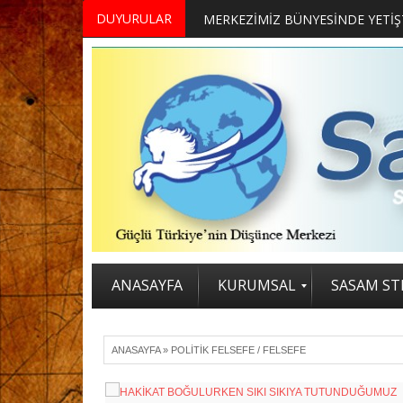
DUYURULAR
MERKEZİMİZ BÜNYESİNDE YETİŞTİRİLMEK ÜZERE GÖNÜLLÜ ÜLKE MASASI UZMANI VE UZMAN ADAYLARI ARIYORUZ
2. SASAM STRATEJİ
ANASAYFA
KURUMSAL
SASAM STR
ANASAYFA
»
POLİTİK FELSEFE / FELSEFE