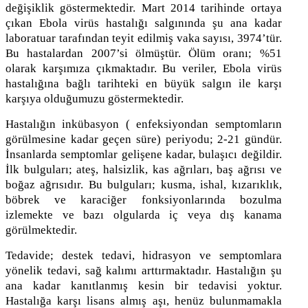
değişiklik göstermektedir. Mart 2014 tarihinde ortaya
çıkan Ebola virüs hastalığı salgınında şu ana kadar
laboratuar tarafından teyit edilmiş vaka sayısı, 3974’tür.
Bu hastalardan 2007’si ölmüştür. Ölüm oranı; %51
olarak karşımıza çıkmaktadır. Bu veriler, Ebola virüs
hastalığına bağlı tarihteki en büyük salgın ile karşı
karşıya olduğumuzu göstermektedir.
Hastalığın inkübasyon ( enfeksiyondan semptomların
görülmesine kadar geçen süre) periyodu; 2-21 gündür.
İnsanlarda semptomlar gelişene kadar, bulaşıcı değildir.
İlk bulguları; ateş, halsizlik, kas ağrıları, baş ağrısı ve
boğaz ağrısıdır. Bu bulguları; kusma, ishal, kızarıklık,
böbrek ve karaciğer fonksiyonlarında bozulma
izlemekte ve bazı olgularda iç veya dış kanama
görülmektedir.
Tedavide; destek tedavi, hidrasyon ve semptomlara
yönelik tedavi, sağ kalımı arttırmaktadır. Hastalığın şu
ana kadar kanıtlanmış kesin bir tedavisi yoktur.
Hastalığa karşı lisans almış aşı, henüz bulunmamakla