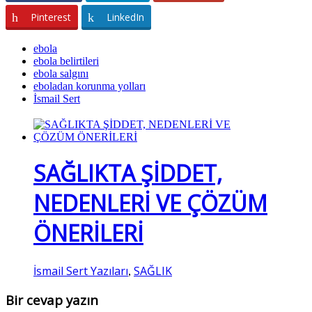
Pinterest
LinkedIn
ebola
ebola belirtileri
ebola salgını
eboladan korunma yolları
İsmail Sert
SAĞLIKTA ŞİDDET,
NEDENLERİ VE ÇÖZÜM
ÖNERİLERİ
İsmail Sert Yazıları
SAĞLIK
,
Bir cevap yazın