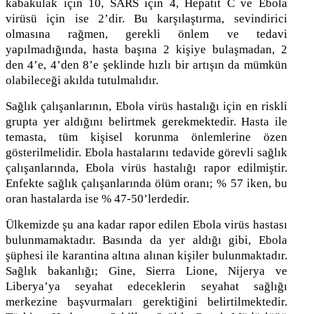
kabakulak için 10, SARS için 4, Hepatit C ve Ebola
virüsü için ise 2’dir. Bu karşılaştırma, sevindirici
olmasına rağmen, gerekli önlem ve tedavi
yapılmadığında, hasta başına 2 kişiye bulaşmadan, 2
den 4’e, 4’den 8’e şeklinde hızlı bir artışın da mümkün
olabileceği akılda tutulmalıdır.
Sağlık çalışanlarının, Ebola virüs hastalığı için en riskli
grupta yer aldığını belirtmek gerekmektedir. Hasta ile
temasta, tüm kişisel korunma önlemlerine özen
gösterilmelidir. Ebola hastalarını tedavide görevli sağlık
çalışanlarında, Ebola virüs hastalığı rapor edilmiştir.
Enfekte sağlık çalışanlarında ölüm oranı; % 57 iken, bu
oran hastalarda ise % 47-50’lerdedir.
Ülkemizde şu ana kadar rapor edilen Ebola virüs hastası
bulunmamaktadır. Basında da yer aldığı gibi, Ebola
şüphesi ile karantina altına alınan kişiler bulunmaktadır.
Sağlık bakanlığı; Gine, Sierra Lione, Nijerya ve
Liberya’ya seyahat edeceklerin seyahat sağlığı
merkezine başvurmaları gerektiğini belirtilmektedir.