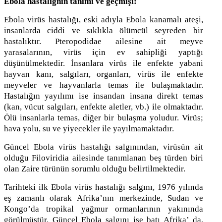
Ebola hastalığnın tanımı ve geçmişi:
Ebola virüs hastalığı, eski adıyla Ebola kanamalı ateşi,
insanlarda ciddi ve sıklıkla ölümcül seyreden bir
hastalıktır. Pteropodidae ailesine ait meyve
yarasalarının, virüs için ev sahipliği yaptığı
düşünülmektedir. İnsanlara virüs ile enfekte yabani
hayvan kanı, salgıları, organları, virüs ile enfekte
meyveler ve hayvanlarla temas ile bulaşmaktadır.
Hastalığın yayılımı ise insandan insana direkt temas
(kan, vücut salgıları, enfekte aletler, vb.) ile olmaktadır.
Ölü insanlarla temas, diğer bir bulaşma yoludur. Virüs;
hava yolu, su ve yiyecekler ile yayılmamaktadır.
Güncel Ebola virüs hastalığı salgınından, virüsün ait
olduğu Filoviridia ailesinde tanımlanan beş türden biri
olan Zaire türünün sorumlu olduğu belirtilmektedir.
Tarihteki ilk Ebola virüs hastalığı salgını, 1976 yılında
eş zamanlı olarak Afrika’nın merkezinde, Sudan ve
Kongo’da tropikal yağmur ormanlarının yakınında
görülmüştür. Güncel Ebola salgını ise batı Afrika’ da,