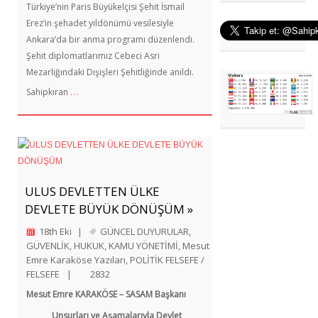
Türkiye’nin Paris Büyükelçisi Şehit İsmail
Erez’in şehadet yıldönümü vesilesiyle
Ankara’da bir anma programı düzenlendi.
Şehit diplomatlarımız Cebeci Asri
Mezarlığındaki Dışişleri Şehitliğinde anıldı.
…
Sahipkıran
ULUS DEVLETTEN ÜLKE
DEVLETE BÜYÜK DÖNÜŞÜM »
18th Eki
|
GÜNCEL DUYURULAR
,
GÜVENLİK
,
HUKUK
,
KAMU YÖNETİMİ
,
Mesut
Emre Karaköse Yazıları
,
POLİTİK FELSEFE /
FELSEFE
|
2832
Mesut Emre KARAKÖSE – SASAM Başkanı
Unsurları ve Aşamalarıyla Devlet