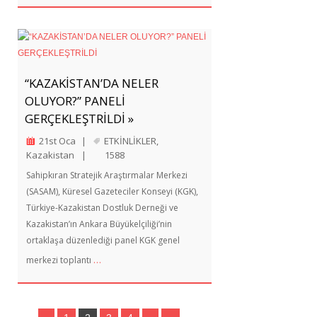
“KAZAKİSTAN’DA NELER
OLUYOR?” PANELİ
GERÇEKLEŞTRİLDİ »
21st Oca
|
ETKİNLİKLER
,
Kazakistan
|
1588
Sahipkıran Stratejik Araştırmalar Merkezi
(SASAM), Küresel Gazeteciler Konseyi (KGK),
Türkiye-Kazakistan Dostluk Derneği ve
Kazakistan’ın Ankara Büyükelçiliği’nin
ortaklaşa düzenlediği panel KGK genel
…
merkezi toplantı