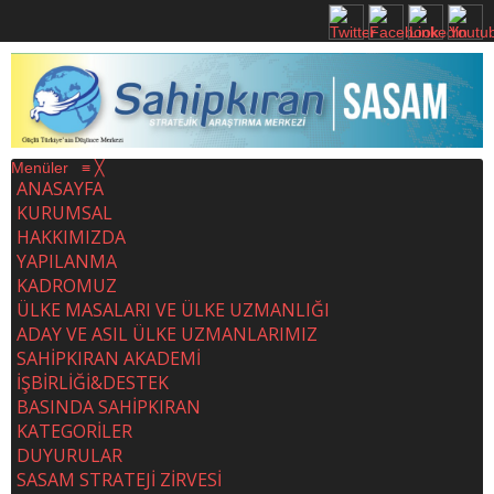
Menüler
≡
╳
ANASAYFA
KURUMSAL
HAKKIMIZDA
YAPILANMA
KADROMUZ
ÜLKE MASALARI VE ÜLKE UZMANLIĞI
ADAY VE ASIL ÜLKE UZMANLARIMIZ
SAHİPKIRAN AKADEMİ
İŞBİRLİĞİ&DESTEK
BASINDA SAHİPKIRAN
KATEGORİLER
DUYURULAR
SASAM STRATEJİ ZİRVESİ