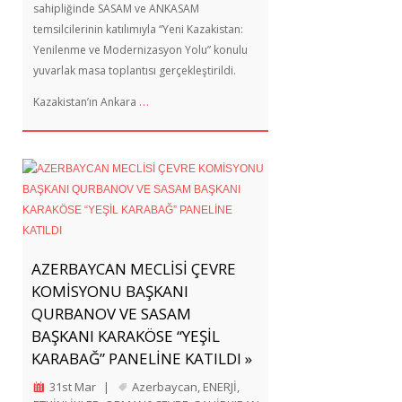
sahipliğinde SASAM ve ANKASAM
temsilcilerinin katılımıyla “Yeni Kazakistan:
Yenilenme ve Modernizasyon Yolu” konulu
yuvarlak masa toplantısı gerçekleştirildi.
…
Kazakistan’ın Ankara
AZERBAYCAN MECLİSİ ÇEVRE
KOMİSYONU BAŞKANI
QURBANOV VE SASAM
BAŞKANI KARAKÖSE “YEŞİL
KARABAĞ” PANELİNE KATILDI »
31st Mar
|
Azerbaycan
,
ENERJİ
,