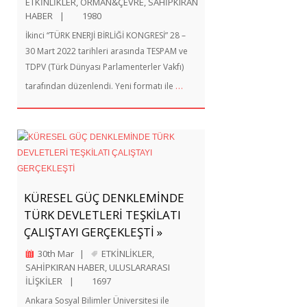
ETKİNLİKLER
,
ORMAN&ÇEVRE
,
SAHİPKIRAN
HABER
|
1980
İkinci “TÜRK ENERJİ BİRLİĞİ KONGRESİ” 28 –
30 Mart 2022 tarihleri arasında TESPAM ve
TDPV (Türk Dünyası Parlamenterler Vakfı)
…
tarafından düzenlendi. Yeni formatı ile
KÜRESEL GÜÇ DENKLEMİNDE
TÜRK DEVLETLERİ TEŞKİLATI
ÇALIŞTAYI GERÇEKLEŞTİ »
30th Mar
|
ETKİNLİKLER
,
SAHİPKIRAN HABER
,
ULUSLARARASI
İLİŞKİLER
|
1697
Ankara Sosyal Bilimler Üniversitesi ile