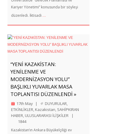
Üniversitede “Gelecek Planlaması ve
Kariyer Yönetimi” konusunda bir söyleşi
…
düzenledi. İktisadi
“YENİ KAZAKİSTAN:
YENİLENME VE
MODERNİZASYON YOLU”
BAŞLIKLI YUVARLAK MASA
TOPLANTISI DÜZENLENDİ »
17th May
|
DUYURULAR
,
ETKİNLİKLER
,
Kazakistan
,
SAHİPKIRAN
HABER
,
ULUSLARARASI İLİŞKİLER
|
1844
Kazakistan’ın Ankara Büyükelçiliği ev