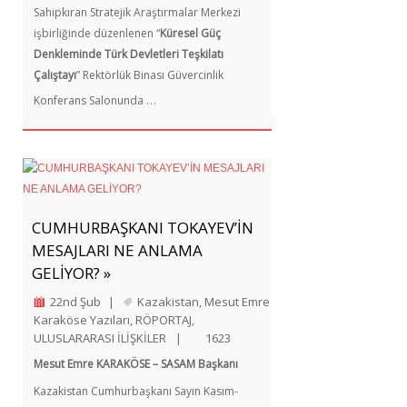
Sahipkıran Stratejik Araştırmalar Merkezi
işbirliğinde düzenlenen “
Küresel Güç
Denkleminde Türk Devletleri Teşkilatı
Çalıştayı
” Rektörlük Binası Güvercinlik
…
Konferans Salonunda
CUMHURBAŞKANI TOKAYEV’İN
MESAJLARI NE ANLAMA
GELİYOR? »
22nd Şub
|
Kazakistan
,
Mesut Emre
Karaköse Yazıları
,
RÖPORTAJ
,
ULUSLARARASI İLİŞKİLER
|
1623
Mesut Emre KARAKÖSE – SASAM Başkanı
Kazakistan Cumhurbaşkanı Sayın Kasım-