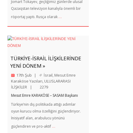
Jomart Tokayev, geçtiğimiz günlerde ulusal
Qazaqstan televizyon kanalıyla önemli bir
…
röportaj yaptı. Rusça olarak
TÜRKİYE-İSRAİL İLİŞKİLERİNDE
YENİ DÖNEM »
17th Şub
|
İsrail
,
Mesut Emre
Karaköse Yazıları
,
ULUSLARARASI
İLİŞKİLER
|
2279
Mesut Emre KARAKÖSE – SASAM Başkanı
Türkiye’nin dış politikada attığı adımlar
oyun kurucu olma özelliğini güçlendiriyor.
İnisiyatif alan, arabulucu yönünü
…
güçlendiren ve pro-aktif