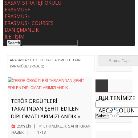
SASAM STRATEJİ OKULU
ERASMUS+
ERASMUS+
ERASMUS+ COURSES
DANIŞMANLIK
İLETİŞİM
ANASAYFA
»
ETIKETLI YAZILAR"MESUT EMRE
KARAKÖSE"
(PAGE 2)
BÜLTENIMIZE
Email*
TERÖR ÖRGÜTLERİ
TARAFINDAN ŞEHİT EDİLEN
ABONE OLUN
DİPLOMATLARIMIZI ANDIK »
25th Eki
|
ETKİNLİKLER
,
SAHİPKIRAN
HABER
|
1718