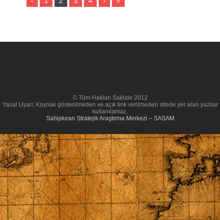
‹
1
2
3
4
›
»
© Tüm Hakları Saklıdır 2012
Yasal Uyarı: Kaynak gösterilmeden ve açık link verilmeden sitede yer alan yazılar
kullanılamaz.
Sahipkıran Stratejik Araştırma Merkezi – SASAM