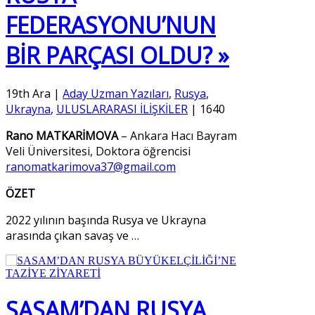
FEDERASYONU’NUN
BİR PARÇASI OLDU? »
19th Ara
|
Aday Uzman Yazıları
,
Rusya
,
Ukrayna
,
ULUSLARARASI İLİŞKİLER
|
1640
Rano MATKARİMOVA
– Ankara Hacı Bayram
Veli Üniversitesi, Doktora öğrencisi
ranomatkarimova37@gmail.com
ÖZET
2022 yılının başında Rusya ve Ukrayna
arasında çıkan savaş ve
…
SASAM’DAN RUSYA