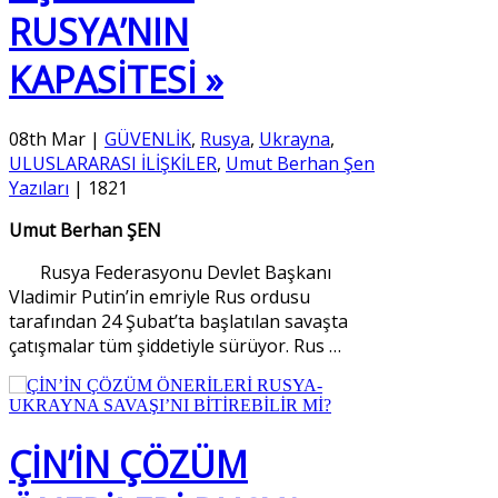
RUSYA’NIN
KAPASİTESİ »
08th Mar
|
GÜVENLİK
,
Rusya
,
Ukrayna
,
ULUSLARARASI İLİŞKİLER
,
Umut Berhan Şen
Yazıları
|
1821
Umut Berhan ŞEN
Rusya Federasyonu Devlet Başkanı
Vladimir Putin’in emriyle Rus ordusu
tarafından 24 Şubat’ta başlatılan savaşta
çatışmalar tüm şiddetiyle sürüyor. Rus
…
ÇİN’İN ÇÖZÜM