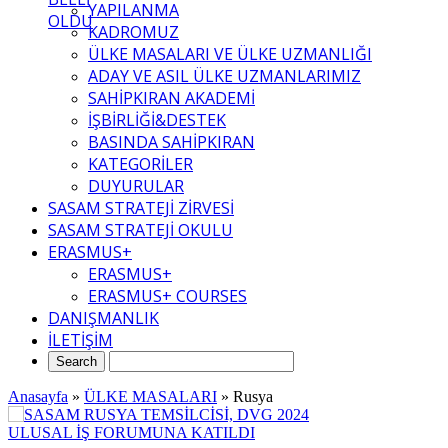
YAPILANMA
OLDU
KADROMUZ
ÜLKE MASALARI VE ÜLKE UZMANLIĞI
ADAY VE ASIL ÜLKE UZMANLARIMIZ
SAHİPKIRAN AKADEMİ
İŞBİRLİĞİ&DESTEK
BASINDA SAHİPKIRAN
KATEGORİLER
DUYURULAR
SASAM STRATEJİ ZİRVESİ
SASAM STRATEJİ OKULU
ERASMUS+
ERASMUS+
ERASMUS+ COURSES
DANIŞMANLIK
İLETİŞİM
Anasayfa
»
ÜLKE MASALARI
»
Rusya