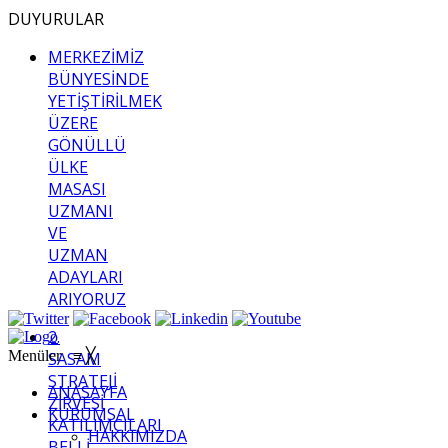
DUYURULAR
MERKEZİMİZ
BÜNYESİNDE
YETİŞTİRİLMEK
ÜZERE
GÖNÜLLÜ
ÜLKE
MASASI
UZMANI
VE
UZMAN
ADAYLARI
ARIYORUZ
2.
Menüler
≡
╳
SASAM
STRATEJİ
ANASAYFA
ZİRVESİ
KURUMSAL
KATILIMCILARI
HAKKIMIZDA
BELLİ