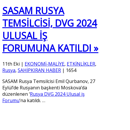
SASAM RUSYA
TEMSİLCİSİ, DVG 2024
ULUSAL İŞ
FORUMUNA KATILDI »
11th Eki
|
EKONOMİ-MALİYE
,
ETKİNLİKLER
,
Rusya
,
SAHİPKIRAN HABER
|
1654
SASAM Rusya Temsilcisi Emil Qurbanov, 27
Eylül’de Rusyanın başkenti Moskova’da
düzenlenen ‘
Rusya DVG 2024 Ulusal iş
Forumu
‘na katıldı.
…