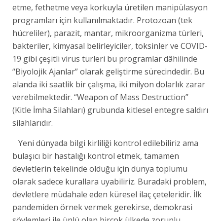
etme, fethetme veya korkuyla üretilen manipülasyon
programları için kullanılmaktadır. Protozoan (tek
hücreliler), parazit, mantar, mikroorganizma türleri,
bakteriler, kimyasal belirleyiciler, toksinler ve COVID-
19 gibi çeşitli virüs türleri bu programlar dâhilinde
“Biyolojik Ajanlar” olarak geliştirme sürecindedir. Bu
alanda iki saatlik bir çalışma, iki milyon dolarlık zarar
verebilmektedir. “Weapon of Mass Destruction”
(Kitle İmha Silahları) grubunda kitlesel entegre saldırı
silahlarıdır.
Yeni dünyada bilgi kirliliği kontrol edilebiliriz ama
bulaşıcı bir hastalığı kontrol etmek, tamamen
devletlerin tekelinde olduğu için dünya toplumu
olarak sadece kurallara uyabiliriz. Buradaki problem,
devletlere müdahale eden küresel ilaç çeteleridir. İlk
pandemiden örnek vermek gerekirse, demokrasi
söylemleri ile ünlü olan birçok ülkede zorunlu