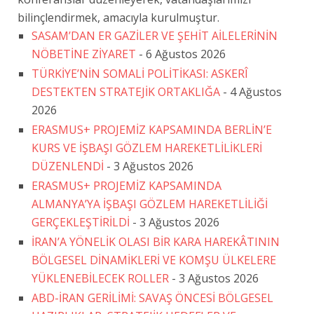
bilinçlendirmek, amacıyla kurulmuştur.
SASAM’DAN ER GAZİLER VE ŞEHİT AİLELERİNİN
NÖBETİNE ZİYARET
- 6 Ağustos 2026
TÜRKİYE’NİN SOMALİ POLİTİKASI: ASKERÎ
DESTEKTEN STRATEJİK ORTAKLIĞA
- 4 Ağustos
2026
ERASMUS+ PROJEMİZ KAPSAMINDA BERLİN’E
KURS VE İŞBAŞI GÖZLEM HAREKETLİLİKLERİ
DÜZENLENDİ
- 3 Ağustos 2026
ERASMUS+ PROJEMİZ KAPSAMINDA
ALMANYA’YA İŞBAŞI GÖZLEM HAREKETLİLİĞİ
GERÇEKLEŞTİRİLDİ
- 3 Ağustos 2026
İRAN’A YÖNELİK OLASI BİR KARA HAREKÂTININ
BÖLGESEL DİNAMİKLERİ VE KOMŞU ÜLKELERE
YÜKLENEBİLECEK ROLLER
- 3 Ağustos 2026
ABD-İRAN GERİLİMİ: SAVAŞ ÖNCESİ BÖLGESEL