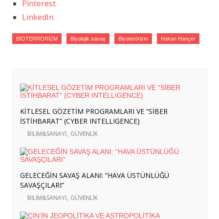
Pinterest
LinkedIn
BİOTERRORİZM
Biyolojik savaş
Biyoterörizm
Hakan Hançer
KİTLESEL GÖZETİM PROGRAMLARI VE “SİBER
İSTİHBARAT” (CYBER INTELLIGENCE)
BİLİM&SANAYİ
,
GÜVENLİK
GELECEĞİN SAVAŞ ALANI: “HAVA ÜSTÜNLÜĞÜ
SAVAŞÇILARI”
BİLİM&SANAYİ
,
GÜVENLİK