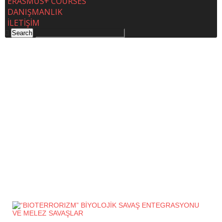
ERASMUS+ COURSES
DANIŞMANLIK
İLETİŞİM