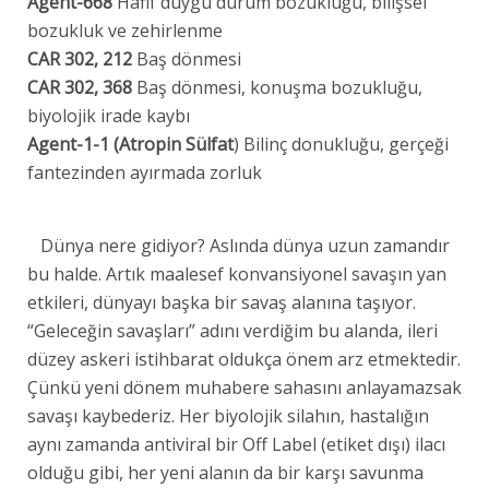
Agent-668
Hafif duygu durum bozukluğu, bilişsel
bozukluk ve zehirlenme
CAR 302, 212
Baş dönmesi
CAR 302, 368
Baş dönmesi, konuşma bozukluğu,
biyolojik irade kaybı
Agent-1-1 (Atropin Sülfat
) Bilinç donukluğu, gerçeği
fantezinden ayırmada zorluk
Dünya nere gidiyor? Aslında dünya uzun zamandır
bu halde. Artık maalesef konvansiyonel savaşın yan
etkileri, dünyayı başka bir savaş alanına taşıyor.
“Geleceğin savaşları” adını verdiğim bu alanda, ileri
düzey askeri istihbarat oldukça önem arz etmektedir.
Çünkü yeni dönem muhabere sahasını anlayamazsak
savaşı kaybederiz. Her biyolojik silahın, hastalığın
aynı zamanda antiviral bir Off Label (etiket dışı) ilacı
olduğu gibi, her yeni alanın da bir karşı savunma