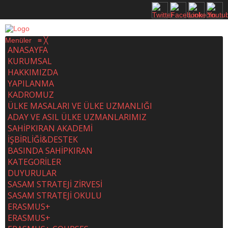
Menüler
≡
╳
ANASAYFA
KURUMSAL
HAKKIMIZDA
YAPILANMA
KADROMUZ
ÜLKE MASALARI VE ÜLKE UZMANLIĞI
ADAY VE ASIL ÜLKE UZMANLARIMIZ
SAHİPKIRAN AKADEMİ
İŞBİRLİĞİ&DESTEK
BASINDA SAHİPKIRAN
KATEGORİLER
DUYURULAR
SASAM STRATEJİ ZİRVESİ
SASAM STRATEJİ OKULU
ERASMUS+
ERASMUS+