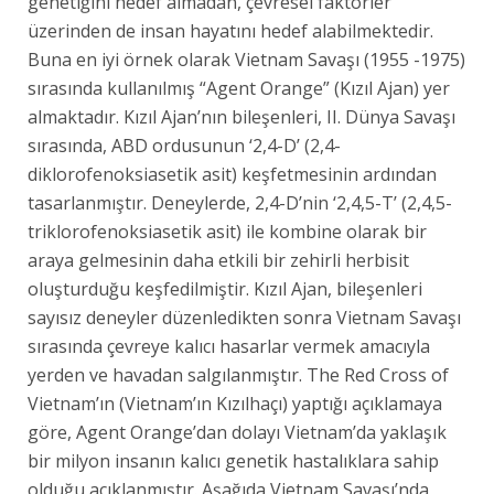
genetiğini hedef almadan, çevresel faktörler
üzerinden de insan hayatını hedef alabilmektedir.
Buna en iyi örnek olarak Vietnam Savaşı (1955 -1975)
sırasında kullanılmış “Agent Orange” (Kızıl Ajan) yer
almaktadır. Kızıl Ajan’nın bileşenleri, II. Dünya Savaşı
sırasında, ABD ordusunun ‘2,4-D’ (2,4-
diklorofenoksiasetik asit) keşfetmesinin ardından
tasarlanmıştır. Deneylerde, 2,4-D’nin ‘2,4,5-T’ (2,4,5-
triklorofenoksiasetik asit) ile kombine olarak bir
araya gelmesinin daha etkili bir zehirli herbisit
oluşturduğu keşfedilmiştir. Kızıl Ajan, bileşenleri
sayısız deneyler düzenledikten sonra Vietnam Savaşı
sırasında çevreye kalıcı hasarlar vermek amacıyla
yerden ve havadan salgılanmıştır. The Red Cross of
Vietnam’ın (Vietnam’ın Kızılhaçı) yaptığı açıklamaya
göre, Agent Orange’dan dolayı Vietnam’da yaklaşık
bir milyon insanın kalıcı genetik hastalıklara sahip
olduğu açıklanmıştır. Aşağıda Vietnam Savaşı’nda