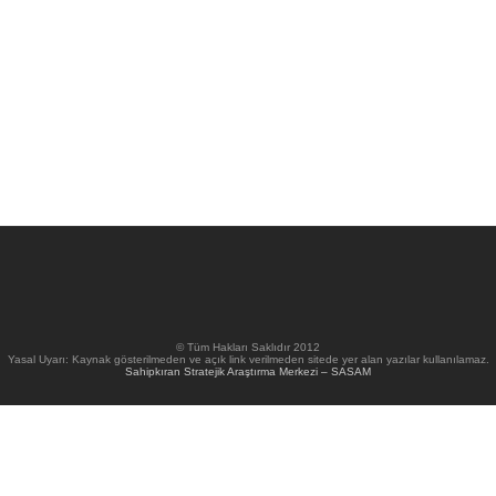
© Tüm Hakları Saklıdır 2012
Yasal Uyarı: Kaynak gösterilmeden ve açık link verilmeden sitede yer alan yazılar kullanılamaz.
Sahipkıran Stratejik Araştırma Merkezi – SASAM