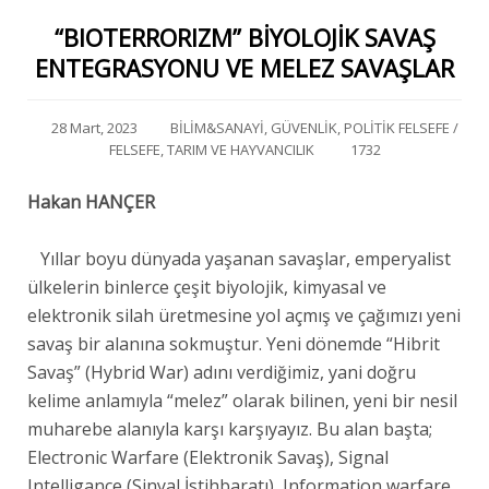
“BIOTERRORIZM” BİYOLOJİK SAVAŞ
ENTEGRASYONU VE MELEZ SAVAŞLAR
28 Mart, 2023
BİLİM&SANAYİ
,
GÜVENLİK
,
POLİTİK FELSEFE /
FELSEFE
,
TARIM VE HAYVANCILIK
1732
Hakan HANÇER
Yıllar boyu dünyada yaşanan savaşlar, emperyalist
ülkelerin binlerce çeşit biyolojik, kimyasal ve
elektronik silah üretmesine yol açmış ve çağımızı yeni
savaş bir alanına sokmuştur. Yeni dönemde “Hibrit
Savaş” (Hybrid War) adını verdiğimiz, yani doğru
kelime anlamıyla “melez” olarak bilinen, yeni bir nesil
muharebe alanıyla karşı karşıyayız. Bu alan başta;
Electronic Warfare (Elektronik Savaş), Signal
Intelligance (Sinyal İstihbaratı), Information warfare