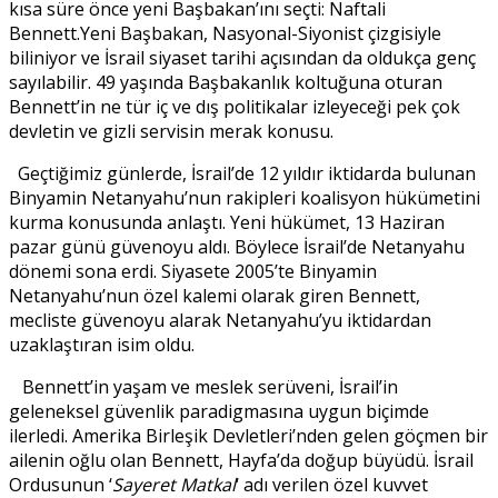
kısa süre önce yeni Başbakan’ını seçti: Naftali
Bennett.Yeni Başbakan, Nasyonal-Siyonist çizgisiyle
biliniyor ve İsrail siyaset tarihi açısından da oldukça genç
sayılabilir. 49 yaşında Başbakanlık koltuğuna oturan
Bennett’in ne tür iç ve dış politikalar izleyeceği pek çok
devletin ve gizli servisin merak konusu.
Geçtiğimiz günlerde, İsrail’de 12 yıldır iktidarda bulunan
Binyamin Netanyahu’nun rakipleri koalisyon hükümetini
kurma konusunda anlaştı. Yeni hükümet, 13 Haziran
pazar günü güvenoyu aldı. Böylece İsrail’de Netanyahu
dönemi sona erdi. Siyasete 2005’te Binyamin
Netanyahu’nun özel kalemi olarak giren Bennett,
mecliste güvenoyu alarak Netanyahu’yu iktidardan
uzaklaştıran isim oldu.
Bennett’in yaşam ve meslek serüveni, İsrail’in
geleneksel güvenlik paradigmasına uygun biçimde
ilerledi. Amerika Birleşik Devletleri’nden gelen göçmen bir
ailenin oğlu olan Bennett, Hayfa’da doğup büyüdü. İsrail
Ordusunun ‘
Sayeret Matkal
‘ adı verilen özel kuvvet