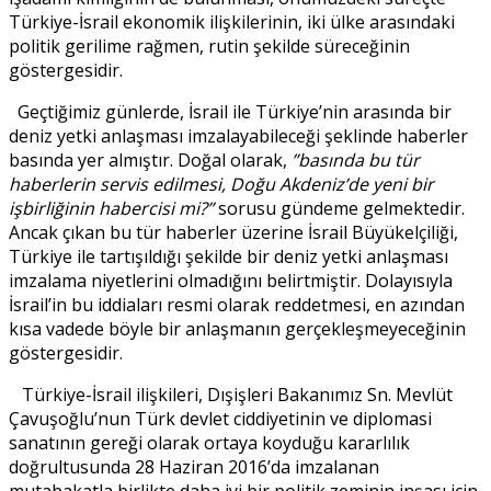
Türkiye-İsrail ekonomik ilişkilerinin, iki ülke arasındaki
politik gerilime rağmen, rutin şekilde süreceğinin
göstergesidir.
Geçtiğimiz günlerde, İsrail ile Türkiye’nin arasında bir
deniz yetki anlaşması imzalayabileceği şeklinde haberler
basında yer almıştır. Doğal olarak,
”basında bu tür
haberlerin servis edilmesi, Doğu Akdeniz’de yeni bir
işbirliğinin habercisi mi?”
sorusu gündeme gelmektedir.
Ancak çıkan bu tür haberler üzerine İsrail Büyükelçiliği,
Türkiye ile tartışıldığı şekilde bir deniz yetki anlaşması
imzalama niyetlerini olmadığını belirtmiştir. Dolayısıyla
İsrail’in bu iddiaları resmi olarak reddetmesi, en azından
kısa vadede böyle bir anlaşmanın gerçekleşmeyeceğinin
göstergesidir.
Türkiye-İsrail ilişkileri, Dışişleri Bakanımız Sn. Mevlüt
Çavuşoğlu’nun Türk devlet ciddiyetinin ve diplomasi
sanatının gereği olarak ortaya koyduğu kararlılık
doğrultusunda 28 Haziran 2016’da imzalanan
mutabakatla birlikte daha iyi bir politik zeminin inşası için,