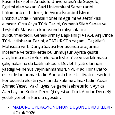
Kasım) Eskişehir Anadolu Üniversitesi’nde Sosyoloji
Eğitimi alan yazar, Gazi Üniversitesi Sanat tarihi
bölümünü de bitirmiştir. Ayrıca İstanbul İşletme
Enstitüsü’nde Finansal Yönetim eğitimi ve sertifikası
almıştır. Orta Asya Türk Tarihi, Osmanlı Silah Sanatı ve
Teşkilat’ı Mahsusa konusunda çalışmalarını
sürdürmektedir. Genelkurmay Başkanlığı ATASE Arşivinde
Türk İstihbarat Tarihi, ATATÜRK’ün Yaşamı, Teşkilat’ı
Mahsusa ve 1. Dünya Savaşı konusunda araştırma,
inceleme ve tetkiklerde bulunmuştur. Ayrıca çeşitli
araştırma merkezlerinde ‘work shop’ ve yuvarlak masa
çalışmalarına da katılmaktadır. Devlet Tiyatroları için
yazdığı ve henüz yayınlanmamış ‘ENVER’ adlı bir tiyatro
eseri de bulunmaktadır. Bununla birlikte, tiyatro eserleri
konusunda eleştiri yazıları da kaleme almaktadır. Yazar,
Ahmed Yesevi Vakfı üyesi ve genel sekreteridir. Ayrıca
Azerbaycan Kültür Derneği üyesi ve Türk Anıtlar Derneği
yedek yönetim kurulu üyesidir.
MADURO OPERASYONUNUN DÜŞÜNDÜRDÜKLERİ
-
4 Ocak 2026