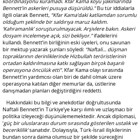
koordinasyonu kuramadı. Kfar Kama köyü yakınlarında
Bennett’in askerleri pusuya düşürüldü.”
Bu tür iddialarla
ilgili olarak Bennett,
“Kfar Kama’daki katliamdan sorumlu
olduğum şeklinde bir saldırıya maruz kaldım.
‘Kahramanlık’ soruşturulmayacak. Arşivlere bakın. Askeri
dosyam incelemeye açık, sizi bekliyor.”
ifadelerini
kullandı. Bennett’in birliğinin eski üyeleri, onu savunan
bir mektup yazarak şunları söyledi:
“Naftali… düşman
topraklarının derinliklerinde Hizbullah teröristlerinin
ortadan kaldırılmasına katkı sağlayan birçok başarılı
operasyona öncülük etti”.
Kfar Kama olayı sırasında
Bennett’in yardımcısı olan biri de dahil olmak üzere
operasyona katılan diğer memurlar da, üstlerine
danışmadan planları değiştirdiğini reddetti.
Hakkındaki bu bilgi ve anekdotlar doğrultusunda
Naftali Bennett’in Türkiye’ye karşı ılımlı ve uzlaşmacı bir
politika izleyeceği düşünülememektedir. Ancak diplomasi,
‘
güç bir uluslararası durum sırasında gösterilen ustalık ve
beceriklilik’
sanatıdır. Dolayısıyla, Türk-İsrail ilişkilerinin
bundan sonra daima olumsuz bir şekilde süreceğini