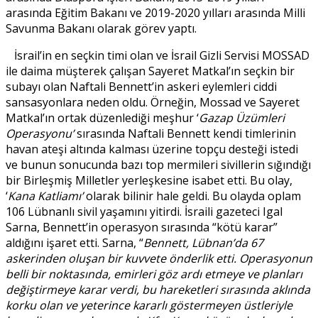
arasında Eğitim Bakanı ve 2019-2020 yılları arasında Milli
Savunma Bakanı olarak görev yaptı.
İsrail’in en seçkin timi olan ve İsrail Gizli Servisi MOSSAD
ile daima müşterek çalışan Sayeret Matkal’ın seçkin bir
subayı olan Naftali Bennett’in askeri eylemleri ciddi
sansasyonlara neden oldu. Örneğin, Mossad ve Sayeret
Matkal’ın ortak düzenlediği meşhur ‘
Gazap Üzümleri
Operasyonu’
sırasında Naftali Bennett kendi timlerinin
havan ateşi altında kalması üzerine topçu desteği istedi
ve bunun sonucunda bazı top mermileri sivillerin sığındığı
bir Birleşmiş Milletler yerleşkesine isabet etti. Bu olay,
‘
Kana Katliamı’
olarak bilinir hale geldi. Bu olayda oplam
106 Lübnanlı sivil yaşamını yitirdi. İsraili gazeteci Igal
Sarna, Bennett’in operasyon sırasında “kötü karar”
aldığını işaret etti. Sarna, “
Bennett, Lübnan’da 67
askerinden oluşan bir kuvvete önderlik etti. Operasyonun
belli bir noktasında, emirleri göz ardı etmeye ve planları
değiştirmeye karar verdi, bu hareketleri sırasında aklında
korku olan ve yeterince kararlı göstermeyen üstleriyle