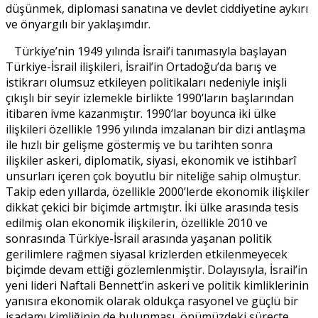
düşünmek, diplomasi sanatına ve devlet ciddiyetine aykırı
ve önyargılı bir yaklaşımdır.
Türkiye’nin 1949 yılında İsrail’i tanımasıyla başlayan
Türkiye-İsrail ilişkileri, İsrail’in Ortadoğu’da barış ve
istikrarı olumsuz etkileyen politikaları nedeniyle inişli
çıkışlı bir seyir izlemekle birlikte 1990’ların başlarından
itibaren ivme kazanmıştır. 1990’lar boyunca iki ülke
ilişkileri özellikle 1996 yılında imzalanan bir dizi antlaşma
ile hızlı bir gelişme göstermiş ve bu tarihten sonra
ilişkiler askeri, diplomatik, siyasi, ekonomik ve istihbarî
unsurları içeren çok boyutlu bir niteliğe sahip olmuştur.
Takip eden yıllarda, özellikle 2000’lerde ekonomik ilişkiler
dikkat çekici bir biçimde artmıştır. İki ülke arasında tesis
edilmiş olan ekonomik ilişkilerin, özellikle 2010 ve
sonrasında Türkiye-İsrail arasında yaşanan politik
gerilimlere rağmen siyasal krizlerden etkilenmeyecek
biçimde devam ettiği gözlemlenmiştir. Dolayısıyla, İsrail’in
yeni lideri Naftali Bennett’in askeri ve politik kimliklerinin
yanısıra ekonomik olarak oldukça rasyonel ve güçlü bir
işadamı kimliğinin de bulunması, önümüzdeki süreçte