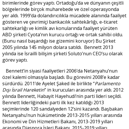
birimlerinde görev yaptı. Ortadoğu’da ve dünyanın çeşitli
bölgelerinde birçok muharebede ve özel operasyonda
yer aldı. 1999’da dolandırıcılıkla mücadele alanında faaliyet
gösteren ve çevrimiçi bankacılık sahtekârlığı, e-ticaret
sahtekarlığı ve kimlik avı konularında faaliyet yürüten
ABD şirketi Cyota’nın kurucu ortağı ve ortak sahibi oldu.
(Bunu nasıl başardığı ise gizemini koruyor) Bu Şirket
2005 yılında 145 milyon dolara satıldı. Bennett 2013
yılında ise İsrailli bilişim şirketi Soluto’nun CEO’su olarak
görev yaptı.
Bennett’in siyasi faaliyetleri 2006’da Netanyahu’nun
özel kalemi olmasıyla başladı. Bu görevini 2008’e kadar
sürdürdü. 2011’de Ayelet Şaked ile birlikte “
Parlamento
Dışı İsrail Hareketin
” in kurucuları arasında yer aldı. 2012
yılında Bennett, Habayit Hayehudi’nin parti lideri seçildi.
Bennett liderliğindeki parti ilk kez katıldığı 2013
seçimlerinde 120 sandalyeden 12’sini kazandı. Başbakan
Netanyahu’nun hükümetinde 2013-2015 yılları arasında
Ekonomi ve Din Hizmetleri Bakanı, 2013-2019 yılları
arasında Diaspora İşleri Bakanı, 2015-2019 yılları