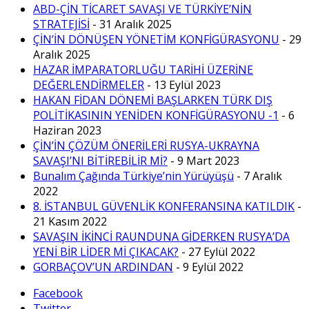
ABD-ÇİN TİCARET SAVAŞI VE TÜRKİYE’NİN
STRATEJİSİ
- 31 Aralık 2025
ÇİN’İN DÖNÜŞEN YÖNETİM KONFİGÜRASYONU
- 29
Aralık 2025
HAZAR İMPARATORLUĞU TARİHİ ÜZERİNE
DEĞERLENDİRMELER
- 13 Eylül 2023
HAKAN FİDAN DÖNEMİ BAŞLARKEN TÜRK DIŞ
POLİTİKASININ YENİDEN KONFİGÜRASYONU -1
- 6
Haziran 2023
ÇİN’İN ÇÖZÜM ÖNERİLERİ RUSYA-UKRAYNA
SAVAŞI’NI BİTİREBİLİR Mİ?
- 9 Mart 2023
Bunalım Çağında Türkiye’nin Yürüyüşü
- 7 Aralık
2022
8. İSTANBUL GÜVENLİK KONFERANSINA KATILDIK
-
21 Kasım 2022
SAVAŞIN İKİNCİ RAUNDUNA GİDERKEN RUSYA’DA
YENİ BİR LİDER Mİ ÇIKACAK?
- 27 Eylül 2022
GORBAÇOV’UN ARDINDAN
- 9 Eylül 2022
Facebook
Twitter