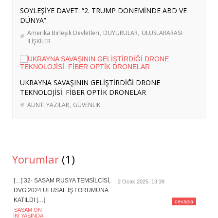
SÖYLEŞİYE DAVET: “2. TRUMP DÖNEMİNDE ABD VE
ERASMUS+ PROJEMİZ KAPSAMINDA
DÜNYA”
ALMANYA’YA İŞBAŞI GÖZLEM
Amerika Birleşik Devletleri
,
DUYURULAR
,
ULUSLARARASI
HAREKETLİLİĞİ GERÇEKLEŞTİRİLDİ
- 3
İLİŞKİLER
Ağustos 2026
İRAN’A YÖNELİK OLASI BİR KARA
HAREKÂTININ BÖLGESEL DİNAMİKLERİ
UKRAYNA SAVAŞININ GELİŞTİRDİĞİ DRONE
VE KOMŞU ÜLKELERE YÜKLENEBİLECEK
TEKNOLOJİSİ: FİBER OPTİK DRONELAR
ROLLER
- 3 Ağustos 2026
ALINTI YAZILAR
,
GÜVENLİK
ABD-İRAN GERİLİMİ: SAVAŞ ÖNCESİ
BÖLGESEL HAZIRLIKLAR, STRATEJİK
HEDEFLER VE GELECEK PROJEKSİYONU
-
29 Temmuz 2026
Yorumlar
(1)
SASAM’DAN ERASMUS+ KAPSAMINDA
İSVEÇ’E HAZIRLIK ZİYARETİ
- 27 Temmuz
[…] 32- SASAM RUSYA TEMSİLCİSİ,
2 Ocak 2025, 13:39
2026
DVG 2024 ULUSAL İŞ FORUMUNA
KATILDI […]
cevapla
SASAM, “ARAZİ TAHRİBATININ
SASAM ON
İKİ YAŞINDA
DENGELENMESİ İÇİN BÖLGESEL