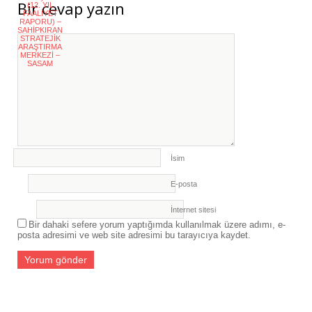
Bir cevap yazın
(12. YIL
FAALİYET
KATILIM” ÇALIŞTAYINA KATILDI
- 27
RAPORU) –
SAHIPKIRAN
Temmuz 2026
STRATEJIK
ARAŞTIRMA
MERKEZI –
SASAM
İsim
E-posta
İnternet sitesi
Bir dahaki sefere yorum yaptığımda kullanılmak üzere adımı, e-
posta adresimi ve web site adresimi bu tarayıcıya kaydet.