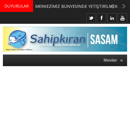
DUYURULAR
MERKEZİMİZ BÜNYESİNDE YETİŞTİRİLMEK ÜZERE GÖNÜLLÜ ÜLKE MASASI UZMANI VE UZMAN ADAYLARI ARIYORUZ
Menüler
≡