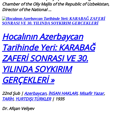
Chamber of the Oliy Majlis of the Republic of Uzbekistan,
Director of the National
…
Hocalının Azerbaycan
Tarihinde Yeri: KARABAĞ
ZAFERİ SONRASI VE 30.
YILINDA SOYKIRIM
GERÇEKLERİ »
22nd Şub
|
Azerbaycan
,
İNSAN HAKLARI
,
Misafir Yazar
,
TARİH
,
YURTDIŞI TÜRKLER
|
1935
Dr. Afqan Veliyev