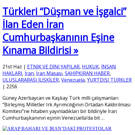
Türkleri “Düşman ve İşgalci”
İlan Eden İran
Cumhurbaşkanının Eşine
Kınama Bildirisi »
21st Haz
|
ETNİK VE DİNİ YAPILAR
,
HUKUK
,
İNSAN
HAKLARI
,
İran
,
İran Masası
,
SAHİPKIRAN HABER
,
ULUSLARARASI İLİŞKİLER
,
Venezuela
,
YURTDIŞI TÜRKLER
|
2256
Güney Azerbaycan ve Kaşkay Türk milli çalışmanları
“Birleşmiş Milletler Irk Ayrımcılığının Ortadan Kaldırılması
Komitesi”ne hitaben yayınladıkları bir bildiriyle İran
Cumhurbaşkanının eşinin Venezüella’da bit
…