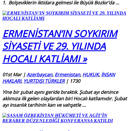
1.
Bolşeviklerin iktidara gelmesi ile Büyük Bozkır’da
…
ERMENİSTAN’IN SOYKIRIM
SİYASETİ VE 29. YILINDA
HOCALI KATLİAMI »
01st Mar
|
Azerbaycan
,
Ermenistan
,
HUKUK
,
İNSAN
HAKLARI
,
YURTDIŞI TÜRKLER
|
1730
Yine bir şubat ayını geride bıraktık. Şubat ayı denince
aklımıza ilk gelen olaylardan biri Hocalı katliamıdır. Şubat
ayı insanlık tarihinin kan ve vahşetle
…