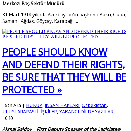
Merkezi Baş Sektör Müdürü
31 Mart 1918 yılında Azerbaycan’ın başkenti Bakü, Guba,
Şamahı, Ağdaş, Göyçay, Karabağ,
…
PEOPLE SHOULD KNOW
AND DEFEND THEIR RIGHTS,
BE SURE THAT THEY WILL BE
PROTECTED »
15th Ara
|
HUKUK
,
İNSAN HAKLARI
,
Özbekistan
,
ULUSLARARASI İLİŞKİLER
,
YABANCI DİLDE YAZILAR
|
1040
Akmal Saidov
–
First Deputy Speaker of the Legislative