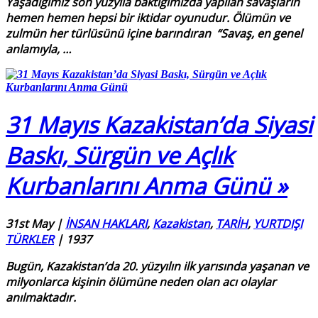
Yaşadığımız son yüzyıla baktığımızda yapılan savaşların
hemen hemen hepsi bir iktidar oyunudur. Ölümün ve
zulmün her türlüsünü içine barındıran
“Savaş, en genel
anlamıyla,
…
31 Mayıs Kazakistan’da Siyasi
Baskı, Sürgün ve Açlık
Kurbanlarını Anma Günü »
31st May
|
İNSAN HAKLARI
,
Kazakistan
,
TARİH
,
YURTDIŞI
TÜRKLER
|
1937
Bugün, Kazakistan’da 20. yüzyılın ilk yarısında yaşanan ve
milyonlarca kişinin ölümüne neden olan acı olaylar
anılmaktadır
.