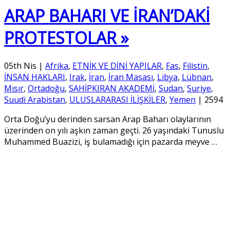
ARAP BAHARI VE İRAN’DAKİ
PROTESTOLAR »
05th Nis
|
Afrika
,
ETNİK VE DİNİ YAPILAR
,
Fas
,
Filistin
,
İNSAN HAKLARI
,
Irak
,
İran
,
İran Masası
,
Libya
,
Lübnan
,
Mısır
,
Ortadoğu
,
SAHİPKIRAN AKADEMİ
,
Sudan
,
Suriye
,
Suudi Arabistan
,
ULUSLARARASI İLİŞKİLER
,
Yemen
|
2594
Orta Doğu’yu derinden sarsan Arap Baharı olaylarının
üzerinden on yılı aşkın zaman geçti. 26 yaşındaki Tunuslu
Muhammed Buazizi, iş bulamadığı için pazarda meyve
…