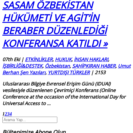
SASAM ÖZBEKİSTAN
HÜKÜMETİ VE AGİT’İN
BERABER DÜZENLEDİĞİ
KONFERANSA KATILDI »
07th Eki
|
ETKİNLİKLER
,
HUKUK
,
İNSAN HAKLARI
,
İŞBİRLİĞİ&DESTEK
,
Özbekistan
,
SAHİPKIRAN HABER
,
Umut
Berhan Şen Yazıları
,
YURTDIŞI TÜRKLER
|
2153
Uluslararası Bilgiye Evrensel Erişim Günü (IDUAI)
vesilesiyle düzenlenen Çevrimiçi Konferans (
Online
Conference at the occasion of the International Day for
Universal Access to
…
1
2
3
4
Bültenimize Abone Olun