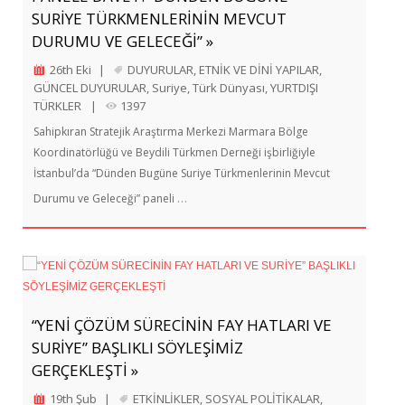
SURİYE TÜRKMENLERİNİN MEVCUT
DURUMU VE GELECEĞİ” »
26th Eki
|
DUYURULAR
,
ETNİK VE DİNİ YAPILAR
,
GÜNCEL DUYURULAR
,
Suriye
,
Türk Dünyası
,
YURTDIŞI
TÜRKLER
|
1397
Sahipkıran Stratejik Araştırma Merkezi Marmara Bölge
Koordinatörlüğü ve Beydili Türkmen Derneği işbirliğiyle
İstanbul’da “Dünden Bugüne Suriye Türkmenlerinin Mevcut
…
Durumu ve Geleceği” paneli
“YENİ ÇÖZÜM SÜRECİNİN FAY HATLARI VE
SURİYE” BAŞLIKLI SÖYLEŞİMİZ
GERÇEKLEŞTİ »
19th Şub
|
ETKİNLİKLER
,
SOSYAL POLİTİKALAR
,