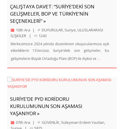
ÇALIŞTAYA DAVET: “SURİYE’DEKİ SON
GELİŞMELER, BOP VE TÜRKİYE’NİN
SEÇENEKLERİ” »
10th Ara
|
DUYURULAR
,
Suriye
,
ULUSLARARASI
İLİŞKİLER
|
1243
Merkezimizce 2024 yılında düzenlenen okuyucularımıza açık
etkinliklerin 13’üncüsü; Suriye’deki son gelişmeler, bu
…
gelişmelerin Büyük Ortadoğu Planı (BOP) ile ilişkisi ve
SURİYE’DE PYD KORİDORU
KURULUMUNUN SON AŞAMASI
YAŞANIYOR »
07th Ara
|
GÜVENLİK
,
Süleyman Erdem Yazıları
,
Suriye
|
5825