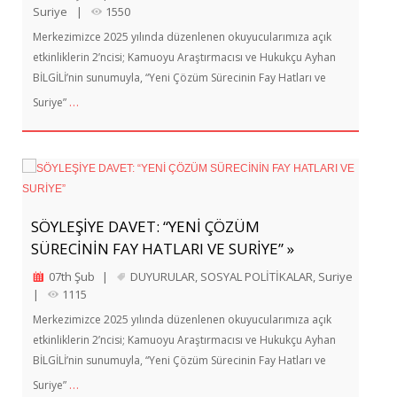
Suriye
|
1550
Merkezimizce 2025 yılında düzenlenen okuyucularımıza açık
etkinliklerin 2’ncisi; Kamuoyu Araştırmacısı ve Hukukçu Ayhan
BİLGİLİ’nin sunumuyla, “Yeni Çözüm Sürecinin Fay Hatları ve
…
Suriye”
SÖYLEŞİYE DAVET: “YENİ ÇÖZÜM
SÜRECİNİN FAY HATLARI VE SURİYE” »
07th Şub
|
DUYURULAR
,
SOSYAL POLİTİKALAR
,
Suriye
|
1115
Merkezimizce 2025 yılında düzenlenen okuyucularımıza açık
etkinliklerin 2’ncisi; Kamuoyu Araştırmacısı ve Hukukçu Ayhan
BİLGİLİ’nin sunumuyla, “Yeni Çözüm Sürecinin Fay Hatları ve
…
Suriye”