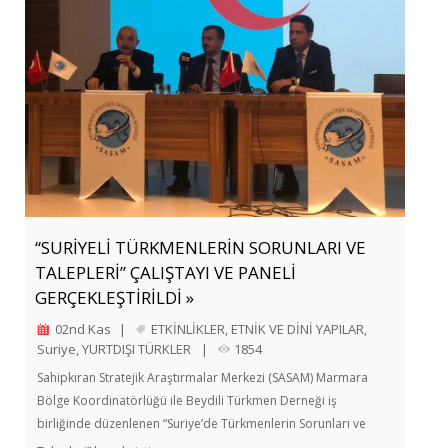
“SURİYELİ TÜRKMENLERİN SORUNLARI VE
TALEPLERİ” ÇALIŞTAYI VE PANELİ
GERÇEKLEŞTİRİLDİ »
02nd Kas
|
ETKİNLİKLER
,
ETNİK VE DİNİ YAPILAR
,
Suriye
,
YURTDIŞI TÜRKLER
|
1854
Sahipkıran Stratejik Araştırmalar Merkezi (SASAM) Marmara
Bölge Koordinatörlüğü ile Beydili Türkmen Derneği iş
birliğinde düzenlenen “Suriye’de Türkmenlerin Sorunları ve