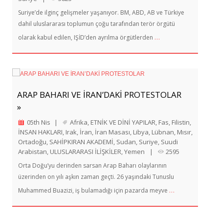
Suriye’de ilginç gelişmeler yaşanıyor. BM, ABD, AB ve Türkiye
dahil uluslararası toplumun çoğu tarafından terör örgütü
…
olarak kabul edilen, IŞİD’den ayrılma örgütlerden
ARAP BAHARI VE İRAN’DAKİ PROTESTOLAR
»
05th Nis
|
Afrika
,
ETNİK VE DİNİ YAPILAR
,
Fas
,
Filistin
,
İNSAN HAKLARI
,
Irak
,
İran
,
İran Masası
,
Libya
,
Lübnan
,
Mısır
,
Ortadoğu
,
SAHİPKIRAN AKADEMİ
,
Sudan
,
Suriye
,
Suudi
Arabistan
,
ULUSLARARASI İLİŞKİLER
,
Yemen
|
2595
Orta Doğu’yu derinden sarsan Arap Baharı olaylarının
üzerinden on yılı aşkın zaman geçti. 26 yaşındaki Tunuslu
…
Muhammed Buazizi, iş bulamadığı için pazarda meyve