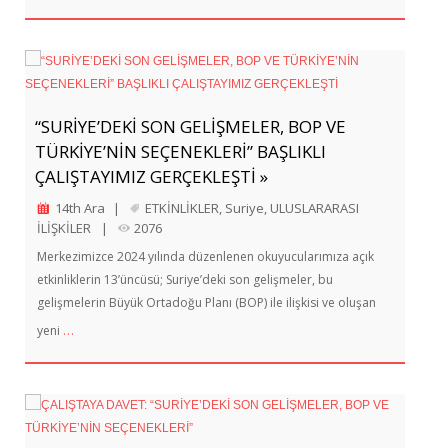
“SURİYE’DEKİ SON GELİŞMELER, BOP VE
TÜRKİYE’NİN SEÇENEKLERİ” BAŞLIKLI
ÇALIŞTAYIMIZ GERÇEKLEŞTİ »
14th Ara
|
ETKİNLİKLER
,
Suriye
,
ULUSLARARASI
İLİŞKİLER
|
2076
Merkezimizce 2024 yılında düzenlenen okuyucularımıza açık
etkinliklerin 13’üncüsü; Suriye’deki son gelişmeler, bu
gelişmelerin Büyük Ortadoğu Planı (BOP) ile ilişkisi ve oluşan
…
yeni