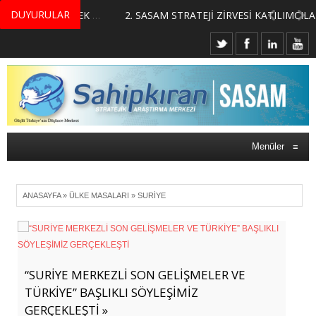
DUYURULAR
MERKEZİMİZ BÜNYESİNDE YETİŞTİRİLMEK ÜZERE GÖNÜLLÜ ÜLKE MASASI UZMANI VE UZMAN ADAYLARI ARIYORUZ
2. SASAM STRATEJİ ZİRVESİ KATILIMCILARI BELLİ OLDU
Menüler
≡
ANASAYFA
»
ÜLKE MASALARI
»
SURIYE
“SURİYE MERKEZLİ SON GELİŞMELER VE
TÜRKİYE” BAŞLIKLI SÖYLEŞİMİZ
GERÇEKLEŞTİ »