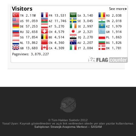
© Tüm Hakları Saklıdır 2012
Yasal Uyarı: Kaynak gösterilmeden ve açık link verilmeden sitede yer alan yazılar kullanılamaz.
Sahipkıran Stratejik Araştırma Merkezi – SASAM