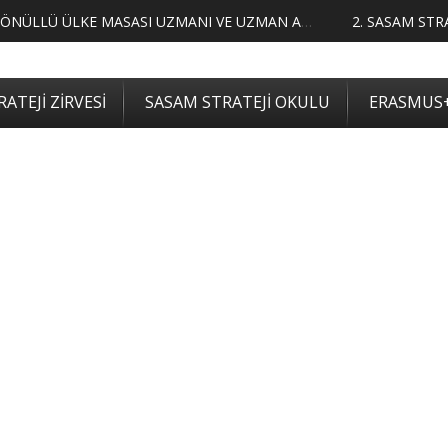
LIMCILARI BELLİ OLDU
ATEJİ ZİRVESİ
SASAM STRATEJİ OKULU
ERASMUS