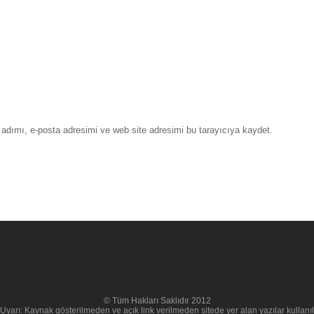
adımı, e-posta adresimi ve web site adresimi bu tarayıcıya kaydet.
© Tüm Hakları Saklıdır 2012
Uyarı: Kaynak gösterilmeden ve açık link verilmeden sitede yer alan yazılar kullan