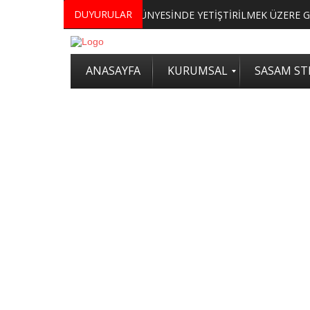
DUYURULAR
MERKEZİMİZ BÜNYESİNDE YETİŞTİRİLMEK ÜZERE GÖNÜLLÜ ÜLKE MASASI UZMANI VE UZMAN ADAYLARI ARIYORUZ
2. SASAM STRATEJİ ZİRVESİ KATI
ANASAYFA
KURUMSAL
SASAM STR