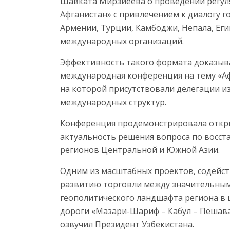
Шавката Мирзиёева о проведении регул
Афганистан» с привлечением к диалогу 
Армении, Турции, Камбоджи, Непала, Еги
международных организаций.
Эффективность такого формата доказыва
международная конференция на тему «Аф
на которой присутствовали делегации из
международных структур.
Конференция продемонстрировала откры
актуальность решения вопроса по восс
регионов Центральной и Южной Азии.
Одним из масштабных проектов, содейс
развитию торговли между значительным 
геополитического ландшафта региона в 
дороги «Мазари-Шариф – Кабул – Пешава
озвучил Президент Узбекистана.