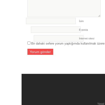
İsim
E-posta
İnternet sitesi
Bir dahaki sefere yorum yaptığımda kullanılmak üzere 
Yasal 