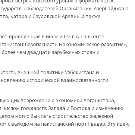
ярных встреч высокого уровня в формате «ШОС –
государств-наблюдателей Организации: Азербайджана,
пта, Катара и Саудовской Аравии, а также
ет проведённая в июле 2022 г. в Ташкенте
ганистан: безопасность и экономическое развитие»,
 более чем двадцати зарубежных стран и
тость внешней политики Узбекистана и
тановлению исторической взаимосвязанности
твующих возрождению экономики Афганистана,
числом государств Запада и Востока и изменению
целом могло бы стать строительство железной
р» с выходом на пакистанский порт Гвадар. Эту идею