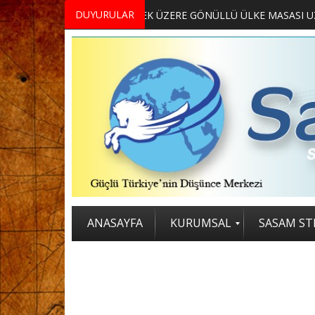
DUYURULAR
MERKEZİMİZ BÜNYESİNDE YETİŞTİRİLMEK ÜZERE GÖNÜLLÜ ÜLKE MASASI UZMANI VE UZMAN ADAYLARI ARIYORUZ
2. SASAM STRATEJİ ZİRVESİ KATI
ANASAYFA
KURUMSAL
SASAM STR