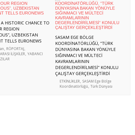
- 3 Ağustos 2026
ÖLGESEL HAZIRLIKLAR, STRATEJİK HEDEFLER VE
 2026
 A HISTORIC CHANCE TO
VEÇ’E HAZIRLIK ZİYARETİ
- 27 Temmuz 2026
R REGION
LENMESİ İÇİN BÖLGESEL KATILIM” ÇALIŞTAYINA
OUS”, UZBEKISTAN
SASAM EGE BÖLGE
NT TELLS EURONEWS
KOORDİNATÖRLÜĞÜ, “TÜRK
tan
,
RÖPORTAJ
,
DÜNYASINA BAKAN YÖNÜYLE
ZMANLARIMIZ İSPANYA’DA KURSA KATILDI
- 27
RASI İLİŞKİLER
,
YABANCI
SIĞINMACI VE MÜLTECİ
AZILAR
KAVRAMLARININ
MANYA’YA ÖĞRENİCİ GRUP HAREKETLİLİĞİ
DEGERLENDİRİLMESİ“ KONULU
ÇALIŞTAY GERÇEKLEŞTİRDİ
ETKİNLİKLER
,
SASAM Ege Bölge
Koordinatörlüğü
,
Türk Dünyası