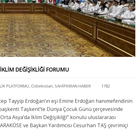
 İKLIM DEĞIŞIKLIĞI FORUMU
LİK PLATFORMU
,
Özbekistan
,
SAHİPKIRAN HABER
1782
ep Tayyip Erdoğan’ın eşi Emine Erdoğan hanımefendinin
n başkenti Taşkent’te Dünya Çocuk Günü çerçevesinde
rta Asya’da İklim Değişikliği” konulu uluslararası
RAKÖSE ve Başkan Yardımcısı Cesurhan TAŞ çevrimiçi