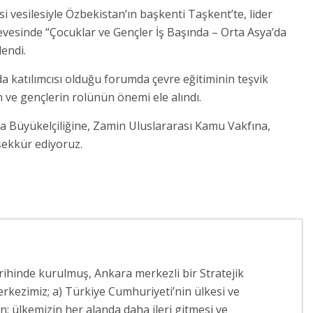
esi vesilesiyle Özbekistan’ın başkenti Taşkent’te, lider
evesinde “Çocuklar ve Gençler İş Başında – Orta Asya’da
lendi.
 da katılımcısı olduğu forumda çevre eğitiminin teşvik
n ve gençlerin rolünün önemi ele alındı.
a Büyükelçiliğine, Zamin Uluslararası Kamu Vakfına,
ekkür ediyoruz.
arihinde kurulmuş, Ankara merkezli bir Stratejik
rkezimiz; a) Türkiye Cumhuriyeti’nin ülkesi ve
 ülkemizin her alanda daha ileri gitmesi ve