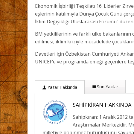
Ekonomik İşbirliği Teşkilatı 16. Liderler Zirv
eşlerinin katılımıyla Dünya Çocuk Günü çerç
İklim Değişikliği Uluslararası Forumu” düzen
BM yetkililerinin ve farklı ülke bakanlarının
edilmesi, iklim kriziyle mücadelede çocukları
Davetleri için Özbekistan Cumhuriyeti Ankar
UNICEF’e ve programda emeği geçenlere teş
Son Yazılar
Yazar Hakkında
SAHIPKIRAN HAKKINDA
Sahipkıran; 1 Aralık 2012 t
Araştırmalar Merkezidir. Me
milletiyle bölünmez bütünlüğünü savunan;