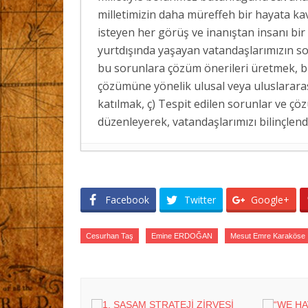
milletimizin daha müreffeh bir hayata ka
isteyen her görüş ve inanıştan insanı bir
yurtdışında yaşayan vatandaşlarımızın so
bu sorunlara çözüm önerileri üretmek, bu
çözümüne yönelik ulusal veya uluslarara
katılmak, ç) Tespit edilen sorunlar ve çö
düzenleyerek, vatandaşlarımızı bilinçlen
SASAM’DAN ER GAZİLER VE ŞEHİT Aİ
TÜRKİYE’NİN SOMALİ POLİTİKASI: A
Facebook
Twitter
Google+
2026
ERASMUS+ PROJEMİZ KAPSAMINDA BE
HAREKETLİLİKLERİ DÜZENLENDİ
- 3 
Cesurhan Taş
Emine ERDOĞAN
Mesut Emre Karaköse
ERASMUS+ PROJEMİZ KAPSAMINDA AL
GERÇEKLEŞTİRİLDİ
- 3 Ağustos 2026
İRAN’A YÖNELİK OLASI BİR KARA HA