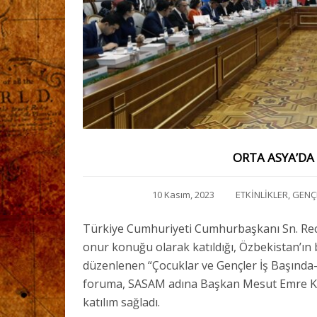
ORTA ASYA’DA
10 Kasım, 2023
ETKİNLİKLER
,
GENÇ
Türkiye Cumhuriyeti Cumhurbaşkanı Sn. Rec
onur konuğu olarak katıldığı, Özbekistan’ı
düzenlenen “Çocuklar ve Gençler İş Başında-O
foruma, SASAM adına Başkan Mesut Emre KA
katılım sağladı.