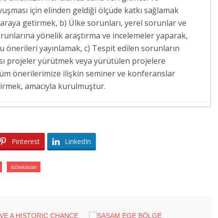
vuşması için elinden geldiği ölçüde katkı sağlamak
 araya getirmek, b) Ülke sorunları, yerel sorunlar ve
runlarına yönelik araştırma ve incelemeler yaparak,
 önerileri yayınlamak, c) Tespit edilen sorunların
sı projeler yürütmek veya yürütülen projelere
züm önerilerimize ilişkin seminer ve konferanslar
dirmek, amacıyla kurulmuştur.
LELERİNİN NÖBETİNE ZİYARET
- 6 Ağustos 2026
SKERÎ DESTEKTEN STRATEJİK ORTAKLIĞA
- 4 Ağustos
Pinterest
LinkedIn
RLİN’E KURS VE İŞBAŞI GÖZLEM
Ağustos 2026
özbekistan
MANYA’YA İŞBAŞI GÖZLEM HAREKETLİLİĞİ
REKÂTININ BÖLGESEL DİNAMİKLERİ VE KOMŞU