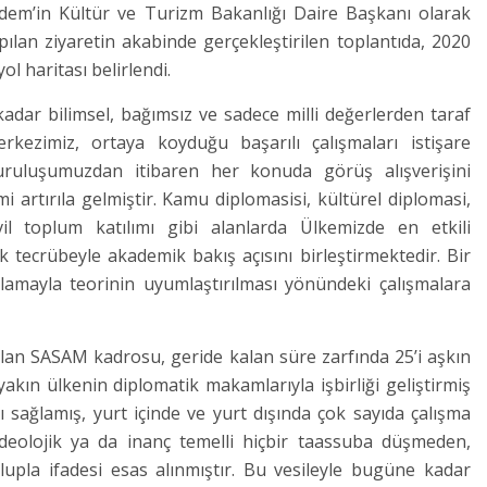
rdem’in Kültür ve Turizm Bakanlığı Daire Başkanı olarak
an ziyaretin akabinde gerçekleştirilen toplantıda, 2020
 yol haritası belirlendi.
kadar bilimsel, bağımsız ve sadece milli değerlerden taraf
rkezimiz, ortaya koyduğu başarılı çalışmaları istişare
Kuruluşumuzdan itibaren her konuda görüş alışverişini
i artırıla gelmiştir. Kamu diplomasisi, kültürel diplomasi,
vil toplum katılımı gibi alanlarda Ülkemizde en etkili
 tecrübeyle akademik bakış açısını birleştirmektedir. Bir
amayla teorinin uyumlaştırılması yönündeki çalışmalara
an SASAM kadrosu, geride kalan süre zarfında 25’i aşkın
yakın ülkenin diplomatik makamlarıyla işbirliği geliştirmiş
ı sağlamış, yurt içinde ve yurt dışında çok sayıda çalışma
a ideolojik ya da inanç temelli hiçbir taassuba düşmeden,
upla ifadesi esas alınmıştır. Bu vesileyle bugüne kadar