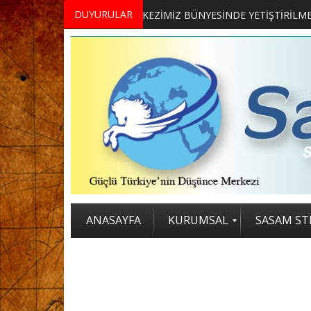
DUYURULAR
MERKEZİMİZ BÜNYESİNDE YETİŞTİRİLMEK ÜZERE GÖNÜLLÜ ÜLKE MASASI UZMANI VE UZMAN ADAYLARI ARIYORUZ
2. SASAM STRATEJİ ZİRVESİ KATI
ANASAYFA
KURUMSAL
SASAM STR