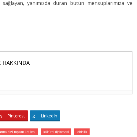
tkı sağlayan, yanımızda duran bütün mensuplarımıza ve
 HAKKINDA
FLERİ AÇIKLANDI
- 4 Eylül 2023
MİLLİ GÜNÜ RESEPSİYONUNA KATILDI
- 29
Pinterest
LinkedIn
E AN EVEN MORE INVESTMENT-FRIENDLY
na sivil toplum katılımı
kültürel diplomasi
lobicilik