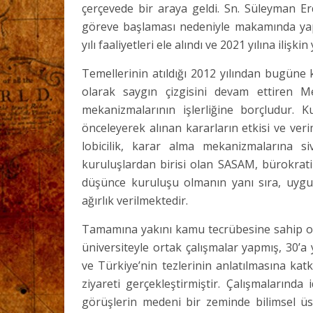
çerçevede bir araya geldi. Sn. Süleyman E
göreve başlaması nedeniyle makamında yapıl
yılı faaliyetleri ele alındı ve 2021 yılına ilişkin
Temellerinin atıldığı 2012 yılından bugüne 
olarak saygın çizgisini devam ettiren Me
mekanizmalarının işlerliğine borçludur. 
önceleyerek alınan kararların etkisi ve verim
lobicilik, karar alma mekanizmalarına si
kuruluşlardan birisi olan SASAM, bürokratik
düşünce kuruluşu olmanın yanı sıra, uygul
ağırlık verilmektedir.
Tamamına yakını kamu tecrübesine sahip ol
üniversiteyle ortak çalışmalar yapmış, 30’a 
ve Türkiye’nin tezlerinin anlatılmasına katk
ziyareti gerçekleştirmiştir. Çalışmalarınd
görüşlerin medeni bir zeminde bilimsel üsl