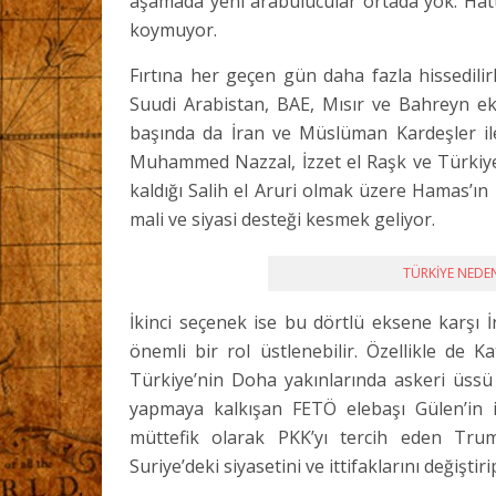
aşamada yeni arabulucular ortada yok. Hatta
koymuyor.
Fırtına her geçen gün daha fazla hissedili
Suudi Arabistan, BAE, Mısır ve Bahreyn eks
başında da İran ve Müslüman Kardeşler il
Muhammed Nazzal, İzzet el Raşk ve Türkiye
kaldığı Salih el Aruri olmak üzere Hamas’ın
mali ve siyasi desteği kesmek geliyor.
TÜRKİYE NEDE
İkinci seçenek ise bu dörtlü eksene karşı 
önemli bir rol üstlenebilir. Özellikle de
Türkiye’nin Doha yakınlarında askeri üss
yapmaya kalkışan FETÖ elebaşı Gülen’in i
müttefik olarak PKK’yı tercih eden Tru
Suriye’deki siyasetini ve ittifaklarını değiştir