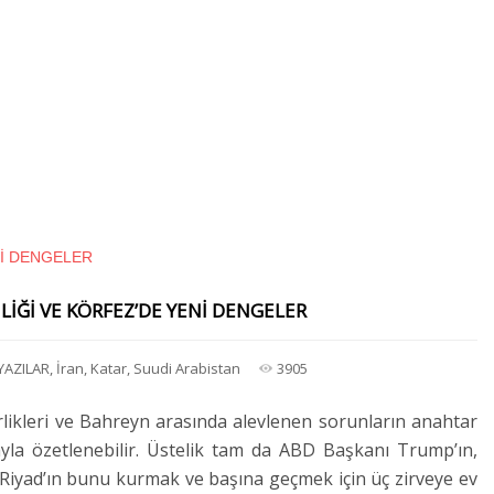
İĞİ VE KÖRFEZ’DE YENİ DENGELER
 YAZILAR
,
İran
,
Katar
,
Suudi Arabistan
3905
irlikleri ve Bahreyn arasında alevlenen sorunların anahtar
yla özetlenebilir. Üstelik tam da ABD Başkanı Trump’ın,
e Riyad’ın bunu kurmak ve başına geçmek için üç zirveye ev