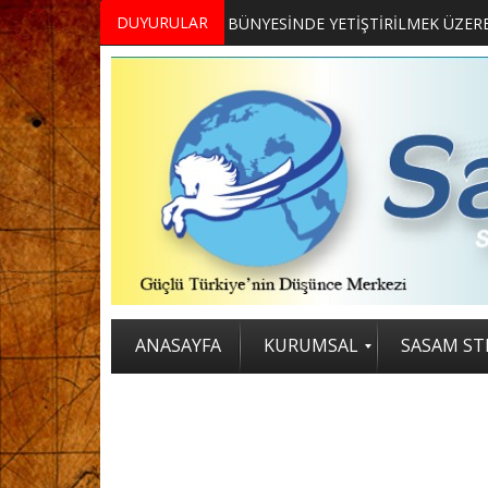
DUYURULAR
MERKEZİMİZ BÜNYESİNDE YETİŞTİRİLMEK ÜZERE GÖNÜLLÜ ÜLKE MASASI UZMANI VE UZMAN ADAYLARI ARIYORUZ
2. SASAM STRATEJİ ZİRVESİ KATI
ANASAYFA
KURUMSAL
SASAM STR