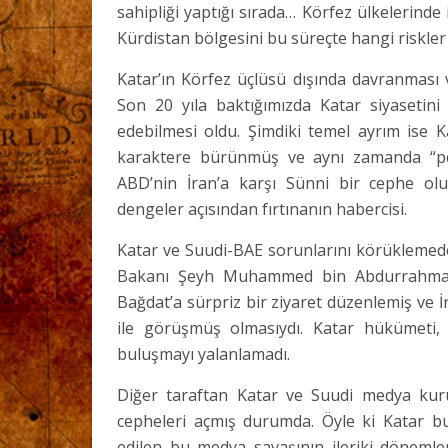
sahipliği yaptığı sırada… Körfez ülkelerinde 
Kürdistan bölgesini bu süreçte hangi riskler
Katar’ın Körfez üçlüsü dışında davranması ve
Son 20 yıla baktığımızda Katar siyasetini 
edebilmesi oldu. Şimdiki temel ayrım ise Ka
karaktere bürünmüş ve aynı zamanda “perv
ABD’nin İran’a karşı Sünni bir cephe ol
dengeler açısından fırtınanın habercisi.
Katar ve Suudi-BAE sorunlarını körüklemede İ
Bakanı Şeyh Muhammed bin Abdurrahman 
Bağdat’a sürpriz bir ziyaret düzenlemiş ve 
ile görüşmüş olmasıydı. Katar hükümeti, b
buluşmayı yalanlamadı.
Diğer taraftan Katar ve Suudi medya kuruml
cepheleri açmış durumda. Öyle ki Katar b
edilen bu medya savaşının ileriki dönemler