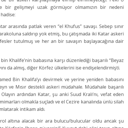
e bir gelişmeyi uzak görmüyor olmamızın bir nedeni
 hadise:
Katar arasında patlak veren “el Khufus” savaşı. Sebep sınır
r karakoluna saldırıp yok etmiş, bu çatışmada iki Katar askeri
esler tutulmuş ve her an bir savaşın başlayacağına dair
bin Khalife’nin babasına karşı düzenlediği başarılı “Beyaz
ı da almış, diğer Körfez ülkelerini ise endişelendirmişti.
amed Bin Khalifa’yı devirmek ve yerine yeniden babasını
yn ve Mısır destekli askeri müdahale. Müdahale başarılı
. Olayın ardından Katar, şu anki Suud Kralı’nı, vefat eden
mimarları olmakla suçladı ve el Cezire kanalında ünlü silah
ımlatarak intikam aldı.
trol altına alacak bir ara bulucu/bulucular oldu ancak şu