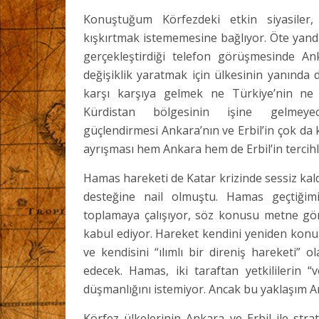
Konuştuğum Körfezdeki etkin siyasiler, T
kışkırtmak istememesine bağlıyor. Öte yan
gerçekleştirdiği telefon görüşmesinde An
değişiklik yaratmak için ülkesinin yanında
karşı karşıya gelmek ne Türkiye’nin ne 
Kürdistan bölgesinin işine gelmeye
güçlendirmesi Ankara’nın ve Erbil’in çok d
ayrışması hem Ankara hem de Erbil’in tercihle
Hamas hareketi de Katar krizinde sessiz ka
desteğine nail olmuştu. Hamas geçtiğim
toplamaya çalışıyor, söz konusu metne göre
kabul ediyor. Hareket kendini yeniden konum
ve kendisini “ılımlı bir direniş hareketi” 
edecek. Hamas, iki taraftan yetkililerin “
düşmanlığını istemiyor. Ancak bu yaklaşım An
Körfez ülkelerinin Ankara ve Erbil ile strate