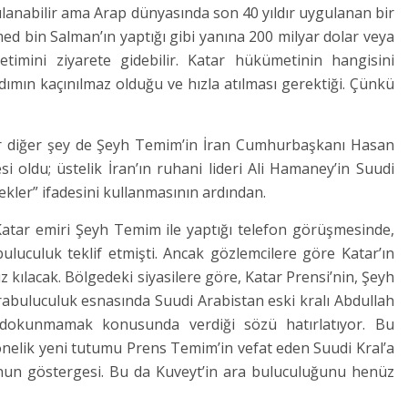
gılanabilir ama Arap dünyasında son 40 yıldır uygulanan bir
ed bin Salman’ın yaptığı gibi yanına 200 milyar dolar veya
timini ziyarete gidebilir. Katar hükümetinin hangisini
adımın kaçınılmaz olduğu ve hızla atılması gerektiği. Çünkü
bir diğer şey de Şeyh Temim’in İran Cumhurbaşkanı Hasan
i oldu; üstelik İran’ın ruhani lideri Ali Hamaney’in Suudi
cekler” ifadesini kullanmasının ardından.
atar emiri Şeyh Temim ile yaptığı telefon görüşmesinde,
uluculuk teklif etmişti. Ancak gözlemcilere göre Katar’ın
ız kılacak. Bölgedeki siyasilere göre, Katar Prensi’nin, Şeyh
arabuluculuk esnasında Suudi Arabistan eski kralı Abdullah
e dokunmamak konusunda verdiği sözü hatırlatıyor. Bu
yönelik yeni tutumu Prens Temim’in vefat eden Suudi Kral’a
nun göstergesi. Bu da Kuveyt’in ara buluculuğunu henüz