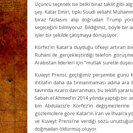
Üçüncü seçenek ise belki biraz taklit gibi al
şey. Katar Emiri, tıpkı Suudi veliaht Muhamm
biraz fazlasını alıp doğrudan Trump yöne
seçeceğini bilmiyoruz. Bildiğimiz, böyle bir 
işler bir şekilde çatışmaya dönüşüyor.
Körfez’in Katar’a duyduğu öfkeyi artıran 
Ruhani ile gerçekleştirdiği telefon görüşmes
Arabistan liderleri için “mutlak suretle düşe
Kuveyt Prensi, geçtiğimiz perşembe günü K
ihtilafın daha da tırmanmaması adına ara b
tavrında ısrarcı davranması, bu teklifi yarars
Sabah el Ahmed’in 2014 yılında yaptığı bir 
bin Abdülaziz’e Körfez’in değişmezlerin
gözlemcilere göre Katar’ın İran ve İhvan’a 
ve Kuveyt Prensi’ne verdiği sözü unuttuğu
doğmadan öldürmüş oluyor.