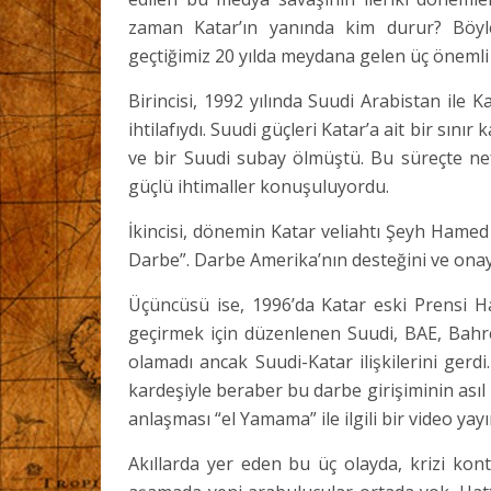
zaman Katar’ın yanında kim durur? Böyl
geçtiğimiz 20 yılda meydana gelen üç önemli
Birincisi, 1992 yılında Suudi Arabistan ile 
ihtilafıydı. Suudi güçleri Katar’a ait bir sını
ve bir Suudi subay ölmüştü. Bu süreçte nef
güçlü ihtimaller konuşuluyordu.
İkincisi, dönemin Katar veliahtı Şeyh Hamed 
Darbe”. Darbe Amerika’nın desteğini ve onayın
Üçüncüsü ise, 1996’da Katar eski Prensi H
geçirmek için düzenlenen Suudi, BAE, Bahre
olamadı ancak Suudi-Katar ilişkilerini gerdi
kardeşiyle beraber bu darbe girişiminin asıl 
anlaşması “el Yamama” ile ilgili bir video yay
Akıllarda yer eden bu üç olayda, krizi kon