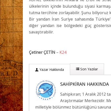
ülkelerinin içinde bulunduğu siyasi karmaşa
tutma tercihine zorlayabilir. Şunu biliyoruz k
Bir yandan İran Suriye sahasında Türkiye’ni
diğer yandan ise bölgedeki güç gösterisini
savaştırabilir.
Çetiner ÇETİN
–
K24
Son Yazılar
Yazar Hakkında
SAHIPKIRAN HAKKINDA
Sahipkıran; 1 Aralık 2012 t
Araştırmalar Merkezidir. Me
milletiyle bölünmez bütünlüğünü savunan;