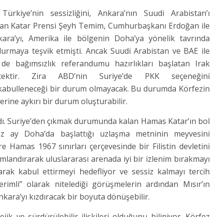
ürkiye’nin sessizliğini, Ankara’nın Suudi Arabistan’ı
dan Katar Prensi Şeyh Temim, Cumhurbaşkanı Erdoğan ile
kara’yı, Amerika ile bölgenin Doha’ya yönelik tavrında
 durmaya teşvik etmişti. Ancak Suudi Arabistan ve BAE ile
de bağımsızlık referandumu hazırlıkları başlatan Irak
cektir. Zira ABD’nin Suriye’de PKK seçeneğini
a kabulleneceği bir durum olmayacak. Bu durumda Körfezin
rine aykırı bir durum oluşturabilir.
ldı. Suriye’den çıkmak durumunda kalan Hamas Katar’ın bol
iz ay Doha’da başlattığı uzlaşma metninin meyvesini
 Hamas 1967 sınırları çerçevesinde bir Filistin devletini
landırarak uluslararası arenada iyi bir izlenim bırakmayı
olarak kabul ettirmeyi hedefliyor ve sessiz kalmayı tercih
verimli” olarak nitelediği görüşmelerin ardından Mısır’ın
kara’yı kızdıracak bir boyuta dönüşebilir.
jik ve sürdürülebilir ilişkileri olduğunu biliniyor. Körfez