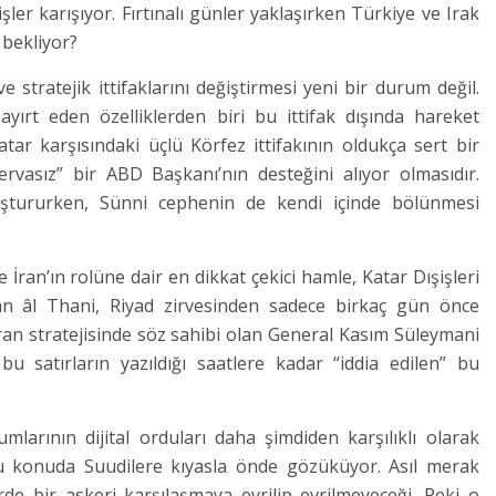
işler karışıyor. Fırtınalı günler yaklaşırken Türkiye ve Irak
 bekliyor?
 stratejik ittifaklarını değiştirmesi yeni bir durum değil.
ayırt eden özelliklerden biri bu ittifak dışında hareket
tar karşısındaki üçlü Körfez ittifakının oldukça sert bir
asız” bir ABD Başkanı’nın desteğini alıyor olmasıdır.
uştururken, Sünni cephenin de kendi içinde bölünmesi
ran’ın rolüne dair en dikkat çekici hamle, Katar Dışişleri
âl Thani, Riyad zirvesinden sadece birkaç gün önce
İran stratejisinde söz sahibi olan General Kasım Süleymani
u satırların yazıldığı saatlere kadar “iddia edilen” bu
arının dijital orduları daha şimdiden karşılıklı olarak
u konuda Suudilere kıyasla önde gözüküyor. Asıl merak
de bir askeri karşılaşmaya evrilip evrilmeyeceği. Peki o