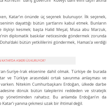
 Körfezin “barış güvercini” Kuveyt dahi elini taşın altına
rken, Katar’ın önünde üç seçenek bulunuyor. İlk seçenek,
eninin dayattığı bütün şartlarını kabul etmek. Bunların
e ilişkiyi kesmek; başta Halid Meşal, Musa abu Marzuk,
’nin diplomatik baskılar neticesinde göndermek zorunda
 Doha’daki bütün yetkililerini göndermek, Hamas’a verdiği
N KATAR’DA ASKERİ ÜS KURUYOR?
İran-Suriye-Irak eksenine dahil olmak. Türkiye de burada
 Katar ve Türkiye arasındaki ortak savunma anlaşması ve
ü varken. Nitekim Cumhurbaşkanı Erdoğan, ülkede darbe
adesine dönük bütün taleplerini reddeden ve stratejik
mp yönetiminden rahatsız. Bu anlamda Erdoğan’ın da
ip Katar’ı yanına çekmesi uzak bir ihtimal değil.