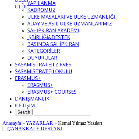
YAPILANMA
OLDU
KADROMUZ
ÜLKE MASALARI VE ÜLKE UZMANLIĞI
ADAY VE ASIL ÜLKE UZMANLARIMIZ
SAHİPKIRAN AKADEMİ
İŞBİRLİĞİ&DESTEK
BASINDA SAHİPKIRAN
KATEGORİLER
DUYURULAR
SASAM STRATEJİ ZİRVESİ
SASAM STRATEJİ OKULU
ERASMUS+
ERASMUS+
ERASMUS+ COURSES
DANIŞMANLIK
İLETİŞİM
Anasayfa
»
YAZARLAR
»
Kemal Yılmaz Yazıları