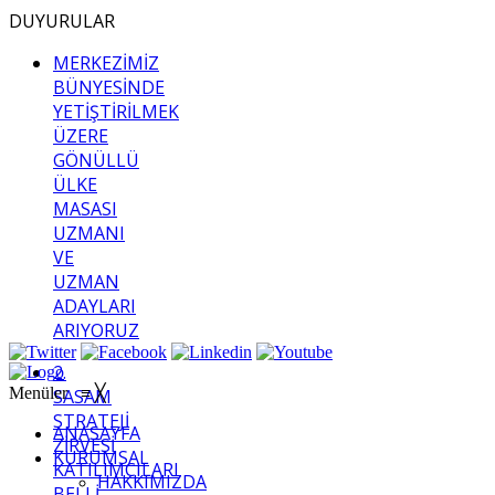
DUYURULAR
MERKEZİMİZ
BÜNYESİNDE
YETİŞTİRİLMEK
ÜZERE
GÖNÜLLÜ
ÜLKE
MASASI
UZMANI
VE
UZMAN
ADAYLARI
ARIYORUZ
2.
Menüler
≡
╳
SASAM
STRATEJİ
ANASAYFA
ZİRVESİ
KURUMSAL
KATILIMCILARI
HAKKIMIZDA
BELLİ