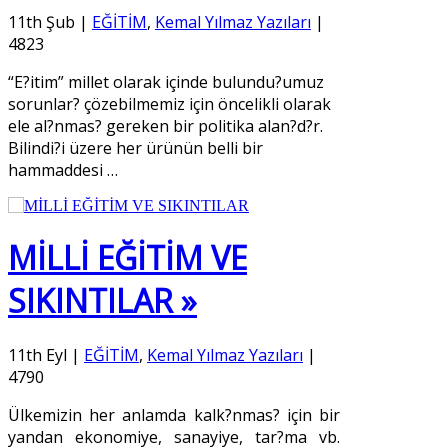
11th Şub
|
EĞİTİM
,
Kemal Yılmaz Yazıları
|
4823
“E?itim” millet olarak içinde bulundu?umuz
sorunlar? çözebilmemiz için öncelikli olarak
ele al?nmas? gereken bir politika alan?d?r.
Bilindi?i üzere her ürünün belli bir
hammaddesi
…
MİLLİ EĞİTİM VE
SIKINTILAR »
11th Eyl
|
EĞİTİM
,
Kemal Yılmaz Yazıları
|
4790
Ülkemizin her anlamda kalk?nmas? için bir
yandan ekonomiye, sanayiye, tar?ma vb.