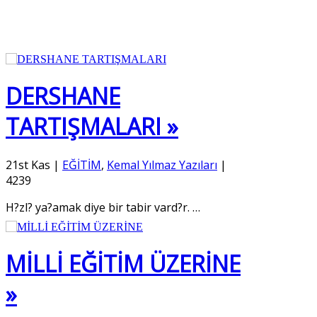
DERSHANE
TARTIŞMALARI »
21st Kas
|
EĞİTİM
,
Kemal Yılmaz Yazıları
|
4239
H?zl? ya?amak diye bir tabir vard?r.
…
MİLLİ EĞİTİM ÜZERİNE
»