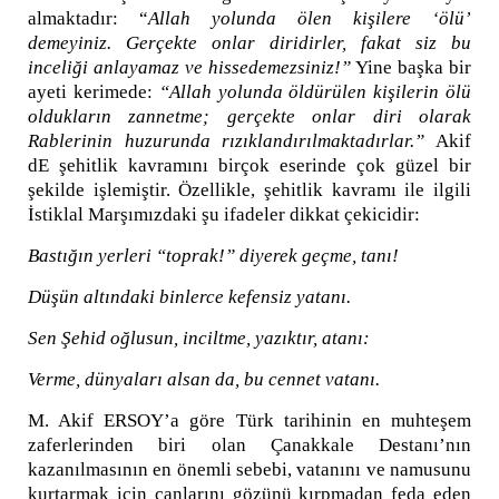
almaktadır: “
Allah yolunda ölen kişilere ‘ölü’
demeyiniz. Gerçekte onlar diridirler, fakat siz bu
inceliği anlayamaz ve hissedemezsiniz!”
Yine başka bir
ayeti kerimede:
“Allah yolunda öldürülen kişilerin ölü
oldukların zannetme; gerçekte onlar diri olarak
Rablerinin huzurunda rızıklandırılmaktadırlar.”
Akif
dE şehitlik kavramını birçok eserinde çok güzel bir
şekilde işlemiştir. Özellikle, şehitlik kavramı ile ilgili
İstiklal Marşımızdaki şu ifadeler dikkat çekicidir:
Bastığın yerleri “toprak!” diyerek geçme, tanı!
Düşün altındaki binlerce kefensiz yatanı.
Sen Şehid oğlusun, inciltme, yazıktır, atanı:
Verme, dünyaları alsan da, bu cennet vatanı.
M. Akif ERSOY’a göre Türk tarihinin en muhteşem
zaferlerinden biri olan Çanakkale Destanı’nın
kazanılmasının en önemli sebebi, vatanını ve namusunu
kurtarmak için canlarını gözünü kırpmadan feda eden