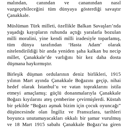
malından, canından ve cananından nasıl
vazgeçebileceğini tüm dünyaya gösterdiği savaştır
Çanakkale.
Müslüman Türk milleti, özellikle Balkan Savaşları’nda
yaşadığı kayıpların ruhunda açtığı yaralarla bozulan
milli moralini, yine kendi milli iradesiyle toparlamış,
tüm dünya tarafından ‘Hasta Adam’ olarak
nitelendirildiği bir anda yeniden şaha kalkan bu necip
millet, Çanakkale’de varlığını bir kez daha dosta
düşmana haykırmıştır.
Birleşik düşman ordularının deniz birlikleri, 1915
yılının Mart ayında Çanakkale Boğazını geçip, nihai
hedef olarak İstanbul’u ve vatan topraklarını istila
etmeyi amaçlamış; güçlü donanmalarıyla Çanakkale
Boğazı kıyılarını ateş çemberine çevirmişlerdi. Küstah
bir şekilde “Boğazı aşmak bizim için çocuk oyuncağı”
düşüncesinde olan İngiliz ve Fransızlara, tarihleri
boyunca unutamayacakları okkalı bir şamar vurulmuş
ve 18 Mart 1915 sabahı Çanakkale Boğazı’na giren