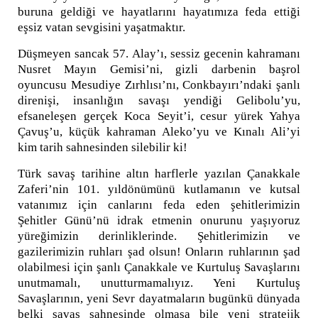
buruna geldiği ve hayatlarını hayatımıza feda ettiği
eşsiz vatan sevgisini yaşatmaktır.
Düşmeyen sancak 57. Alay’ı, sessiz gecenin kahramanı
Nusret Mayın Gemisi’ni, gizli darbenin başrol
oyuncusu Mesudiye Zırhlısı’nı, Conkbayırı’ndaki şanlı
direnişi, insanlığın savaşı yendiği Gelibolu’yu,
efsaneleşen gerçek Koca Seyit’i, cesur yürek Yahya
Çavuş’u, küçük kahraman Aleko’yu ve Kınalı Ali’yi
kim tarih sahnesinden silebilir ki!
Türk savaş tarihine altın harflerle yazılan Çanakkale
Zaferi’nin 101. yıldönümünü kutlamanın ve kutsal
vatanımız için canlarını feda eden şehitlerimizin
Şehitler Günü’nü idrak etmenin onurunu yaşıyoruz
yüreğimizin derinliklerinde. Şehitlerimizin ve
gazilerimizin ruhları şad olsun! Onların ruhlarının şad
olabilmesi için şanlı Çanakkale ve Kurtuluş Savaşlarını
unutmamalı, unutturmamalıyız. Yeni Kurtuluş
Savaşlarının, yeni Sevr dayatmaların bugünkü dünyada
belki savaş sahnesinde olmasa bile yeni stratejik