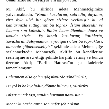
Ümidi sizde kalan yüzyüz elli milyon can.
M. Akif, bu şiirinde adeta Mehmetçiğimize
yalvarmaktadır.
“Kınalı kuzularım; sabredin, dayanın,
zira öyle ulvi bir görev sizlere verilmiştir ki, al
kanlarınızla tuttuğunuz bu toprak, İslam ülkesidir ve
İslamın son kalesidir. Bütün İslam âleminin duası ve
umudu sizde… Ey kınalı kuzularım; Fatihlerin,
Yavuzların, Süleymanların yadigârı olan bu toprakları,
namerde çiğnetmemeliyiz”
şeklinde adeta Mehmetçiğe
seslenmektedir. Mehmetçik, Akif’in bu kendilerine
seslenişine arzu ettiği şekilde karşılık vermiş ve bunun
üzerine Akif; “Berlin Hatırası”nı şu ifadelerle
tamamlamıştır:
Cehennem olsa gelen göğsümüzde söndürürüz;
Bu yol ki hak yoludur, dönme bilmeyiz, yürürüz!
Düşer mi tek taşı, sandın harimim namusun?
Meğer ki harbe giren son nefer şehit olsun.