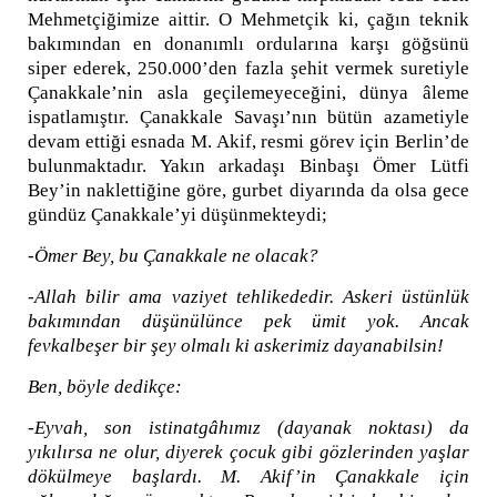
Mehmetçiğimize aittir. O Mehmetçik ki, çağın teknik
bakımından en donanımlı ordularına karşı göğsünü
siper ederek, 250.000’den fazla şehit vermek suretiyle
Çanakkale’nin asla geçilemeyeceğini, dünya âleme
ispatlamıştır. Çanakkale Savaşı’nın bütün azametiyle
devam ettiği esnada M. Akif, resmi görev için Berlin’de
bulunmaktadır. Yakın arkadaşı Binbaşı Ömer Lütfi
Bey’in naklettiğine göre, gurbet diyarında da olsa gece
gündüz Çanakkale’yi düşünmekteydi;
-Ömer Bey, bu Çanakkale ne olacak?
-Allah bilir ama vaziyet tehlikededir. Askeri üstünlük
bakımından düşünülünce pek ümit yok. Ancak
fevkalbeşer bir şey olmalı ki askerimiz dayanabilsin!
Ben, böyle dedikçe:
-Eyvah, son istinatgâhımız (dayanak noktası) da
yıkılırsa ne olur, diyerek çocuk gibi gözlerinden yaşlar
dökülmeye başlardı. M. Akif’in Çanakkale için