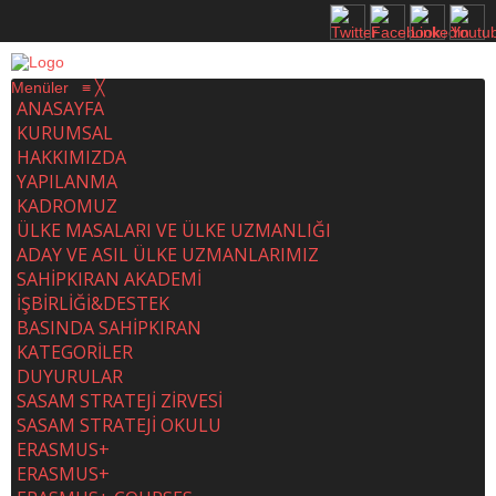
Menüler
≡
╳
ANASAYFA
KURUMSAL
HAKKIMIZDA
YAPILANMA
KADROMUZ
ÜLKE MASALARI VE ÜLKE UZMANLIĞI
ADAY VE ASIL ÜLKE UZMANLARIMIZ
SAHİPKIRAN AKADEMİ
İŞBİRLİĞİ&DESTEK
BASINDA SAHİPKIRAN
KATEGORİLER
DUYURULAR
SASAM STRATEJİ ZİRVESİ
SASAM STRATEJİ OKULU
ERASMUS+
ERASMUS+