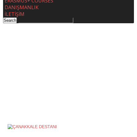
ERASMUS+ COURSES
DANIŞMANLIK
İLETİŞİM