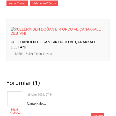
Kemal Yılmaz
Mehmet Akif Ersoy
KÜLLERİNDEN DOĞAN BİR ORDU VE ÇANAKKALE
DESTANI
TARİH
,
Zafer Tekin Yazıları
Yorumlar (1)
18 Mart 2014, 07:54
Çanakkale…
HILMI
YILMAZ
cevapla