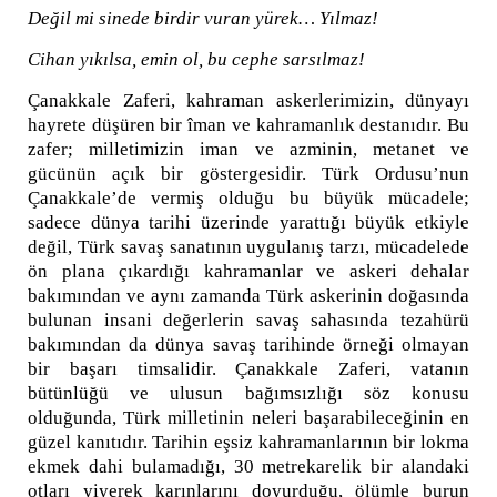
Değil mi sinede birdir vuran yürek… Yılmaz!
Cihan yıkılsa, emin ol, bu cephe sarsılmaz!
Çanakkale Zaferi, kahraman askerlerimizin, dünyayı
hayrete düşüren bir îman ve kahramanlık destanıdır. Bu
zafer; milletimizin iman ve azminin, metanet ve
gücünün açık bir göstergesidir. Türk Ordusu’nun
Çanakkale’de vermiş olduğu bu büyük mücadele;
sadece dünya tarihi üzerinde yarattığı büyük etkiyle
değil, Türk savaş sanatının uygulanış tarzı, mücadelede
ön plana çıkardığı kahramanlar ve askeri dehalar
bakımından ve aynı zamanda Türk askerinin doğasında
bulunan insani değerlerin savaş sahasında tezahürü
bakımından da dünya savaş tarihinde örneği olmayan
bir başarı timsalidir. Çanakkale Zaferi, vatanın
bütünlüğü ve ulusun bağımsızlığı söz konusu
olduğunda, Türk milletinin neleri başarabileceğinin en
güzel kanıtıdır. Tarihin eşsiz kahramanlarının bir lokma
ekmek dahi bulamadığı, 30 metrekarelik bir alandaki
otları yiyerek karınlarını doyurduğu, ölümle burun