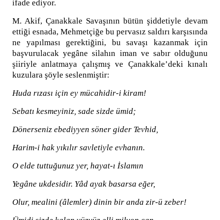
ifade ediyor.
M. Akif, Çanakkale Savaşının bütün şiddetiyle devam
ettiği esnada, Mehmetçiğe bu pervasız saldırı karşısında
ne yapılması gerektiğini, bu savaşı kazanmak için
başvurulacak yegâne silahın iman ve sabır olduğunu
şiiriyle anlatmaya çalışmış ve Çanakkale’deki kınalı
kuzulara şöyle seslenmiştir:
Huda rızası için ey mücahidir-i kiram!
Sebatı kesmeyiniz, sade sizde ümid;
Dönerseniz ebediyyen söner gider Tevhid,
Harim-i hak yıkılır savletiyle evhanın.
O elde tuttuğunuz yer, hayat-ı İslamın
Yegâne ukdesidir. Yâd ayak basarsa eğer,
Olur, mealini (âlemler) dinin bir anda zir-ü zeber!