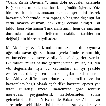
“Çelik Zırhlı Duvarlar”, iman dolu göğüsler karşında
Boğazın derin sularına bir bir gömülmüşlerdi. Yüz
binlerce kınalı kuzumuzun şehadet şerbetini içerek
hayatının baharında kara toprağın bağrına düştüğü bu
çetin savaşta düşman, hak ettiği cevabı almıştı. Bu
tablo, hem Müslüman Türk milletinin, hem de mazlum
durumda olan milletlerin makûs tarihlerinin
değiştiğinin bir resmiydi adeta.
M. Akif’e göre, Türk milletinin uzun tarihi boyunca
uğrunda savaştığı ve hatta gerektiğinde canını hiç
çekinmeden seve seve verdiği kutsal değerleri vardır.
Bir milleti millet haline getiren; vatan, millet, dil, din
vb. değerlerdir. İşte bu kavramları en iyi şekilde
eserlerinde dile getiren nadir sanatçılarımızdan biridir
M. Akif. Akif’in eserlerinde vatan, millet ve bu
kavramlara bağlı olarak “şehitlik” kavramı apayrı yer
tutar. Bilindiği üzere; inancımıza göre şehitlik
mertebesi, peygamberlik mertebesinden sonra
gelmektedir. Kur’an’ı Kerim’de Bakara ve Al-i İmran
suresinde şehitlikle ilgili mealen şu ayetler yer