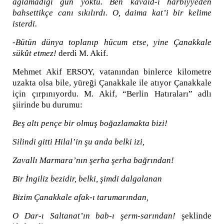
ağlamadığı gün yoktu. Ben kavaid-i harbiyyeden
bahsettikçe canı sıkılırdı. O, daima kat’i bir kelime
isterdi.
-Bütün dünya toplanıp hücum etse, yine Çanakkale
sükût etmez!
d
erdi M. Akif.
Mehmet Akif ERSOY, vatanından binlerce kilometre
uzakta olsa bile, yüreği Çanakkale ile atıyor Çanakkale
için çırpınıyordu. M. Akif, “Berlin Hatıraları” adlı
şiirinde bu durumu:
Beş altı pençe bir olmuş boğazlamakta bizi!
Silindi gitti Hilal’in şu anda belki izi,
Zavallı Marmara’nın şerha şerha bağrından!
Bir İngiliz bezidir, belki, şimdi dalgalanan
Bizim Çanakkale afak-ı tarumarından,
O Dar-ı Saltanat’ın bab-ı şerm-sarından!
ş
eklinde