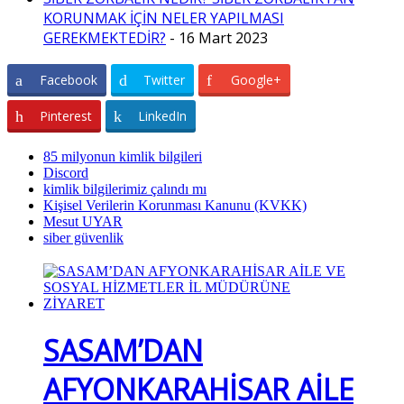
KORUNMAK İÇİN NELER YAPILMASI
GEREKMEKTEDİR?
- 16 Mart 2023
Facebook
Twitter
Google+
Pinterest
LinkedIn
85 milyonun kimlik bilgileri
Discord
kimlik bilgilerimiz çalındı mı
Kişisel Verilerin Korunması Kanunu (KVKK)
Mesut UYAR
siber güvenlik
SASAM’DAN
AFYONKARAHİSAR AİLE