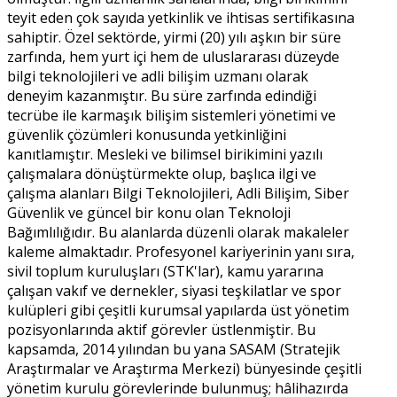
teyit eden çok sayıda yetkinlik ve ihtisas sertifikasına
sahiptir. Özel sektörde, yirmi (20) yılı aşkın bir süre
zarfında, hem yurt içi hem de uluslararası düzeyde
bilgi teknolojileri ve adli bilişim uzmanı olarak
deneyim kazanmıştır. Bu süre zarfında edindiği
tecrübe ile karmaşık bilişim sistemleri yönetimi ve
güvenlik çözümleri konusunda yetkinliğini
kanıtlamıştır. Mesleki ve bilimsel birikimini yazılı
çalışmalara dönüştürmekte olup, başlıca ilgi ve
çalışma alanları Bilgi Teknolojileri, Adli Bilişim, Siber
Güvenlik ve güncel bir konu olan Teknoloji
Bağımlılığıdır. Bu alanlarda düzenli olarak makaleler
kaleme almaktadır. Profesyonel kariyerinin yanı sıra,
sivil toplum kuruluşları (STK'lar), kamu yararına
çalışan vakıf ve dernekler, siyasi teşkilatlar ve spor
kulüpleri gibi çeşitli kurumsal yapılarda üst yönetim
pozisyonlarında aktif görevler üstlenmiştir. Bu
kapsamda, 2014 yılından bu yana SASAM (Stratejik
Araştırmalar ve Araştırma Merkezi) bünyesinde çeşitli
yönetim kurulu görevlerinde bulunmuş; hâlihazırda