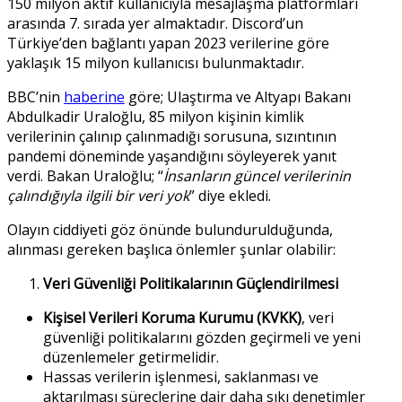
150 milyon aktif kullanıcıyla mesajlaşma platformları
arasında 7. sırada yer almaktadır. Discord’un
Türkiye’den bağlantı yapan 2023 verilerine göre
yaklaşık 15 milyon kullanıcısı bulunmaktadır.
BBC’nin
haberine
göre; Ulaştırma ve Altyapı Bakanı
Abdulkadir Uraloğlu, 85 milyon kişinin kimlik
verilerinin çalınıp çalınmadığı sorusuna, sızıntının
pandemi döneminde yaşandığını söyleyerek yanıt
verdi. Bakan Uraloğlu; “
İnsanların güncel verilerinin
çalındığıyla ilgili bir veri yok
” diye ekledi.
Olayın ciddiyeti göz önünde bulundurulduğunda,
alınması gereken başlıca önlemler şunlar olabilir:
Veri Güvenliği Politikalarının Güçlendirilmesi
Kişisel Verileri Koruma Kurumu (KVKK)
, veri
güvenliği politikalarını gözden geçirmeli ve yeni
düzenlemeler getirmelidir.
Hassas verilerin işlenmesi, saklanması ve
aktarılması süreçlerine dair daha sıkı denetimler