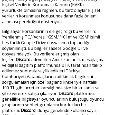
Kişisel Verilerin Korunması Kanunu (KVKK)
yürürlükte olmasına rağmen, bu tarz olaylar kişisel
verilerin korunması konusunda daha fazla önlem
alınması gerektiğini gösteriyor.
Bilgisayar korsanlarının ele geçirdiği bu verilerin;
‘Yenilenmiş TC,’ ‘Adres,’ ‘GSM,’ ‘101m’ ve ‘GSM’ isimli
beş farklı Google Drive dosyasında toplandığı
söylenilmişti. Bu bilgiler sadece Google Drive
dosyasında yok. Bu verilere erişmiş olan
kişiler,
Discord
adı verilen Amerikan anlık mesajlaşma
ve dijital dağıtım platformunda BTK tarafından takip
edilemez sunuculara yükledikleri Türkiye
Cumhuriyeti Vatandaşlarına ait kimlik bilgilerini
sorgulamaları için özel bağlantı linkleriyle haftalık
100 TL gibi ücretler karşılığında size bir kullanıcı ve
şifre vererek satışa çıkarıyor.
Discord
platformu,
genellikle bilgisayar oyuncularının buluştuğu oyuncu
gruplarının sohbet gruplarını kurdukları bir
platform.
Discord
, dünya genelinde kullanıcı sayısı