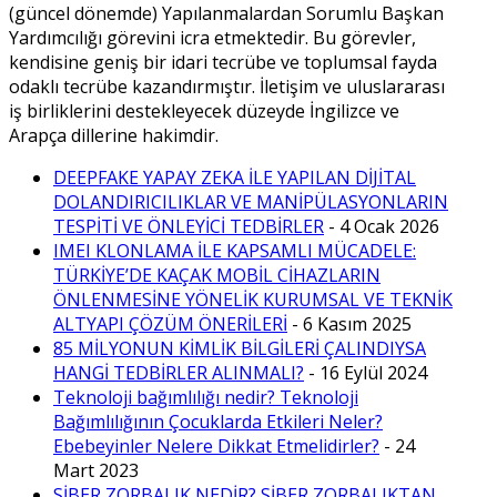
(güncel dönemde) Yapılanmalardan Sorumlu Başkan
Yardımcılığı görevini icra etmektedir. Bu görevler,
kendisine geniş bir idari tecrübe ve toplumsal fayda
odaklı tecrübe kazandırmıştır. İletişim ve uluslararası
iş birliklerini destekleyecek düzeyde İngilizce ve
Arapça dillerine hakimdir.
DEEPFAKE YAPAY ZEKA İLE YAPILAN DİJİTAL
DOLANDIRICILIKLAR VE MANİPÜLASYONLARIN
TESPİTİ VE ÖNLEYİCİ TEDBİRLER
- 4 Ocak 2026
IMEI KLONLAMA İLE KAPSAMLI MÜCADELE:
TÜRKİYE’DE KAÇAK MOBİL CİHAZLARIN
ÖNLENMESİNE YÖNELİK KURUMSAL VE TEKNİK
ALTYAPI ÇÖZÜM ÖNERİLERİ
- 6 Kasım 2025
85 MİLYONUN KİMLİK BİLGİLERİ ÇALINDIYSA
HANGİ TEDBİRLER ALINMALI?
- 16 Eylül 2024
Teknoloji bağımlılığı nedir? Teknoloji
Bağımlılığının Çocuklarda Etkileri Neler?
Ebebeyinler Nelere Dikkat Etmelidirler?
- 24
Mart 2023
SİBER ZORBALIK NEDİR? SİBER ZORBALIKTAN