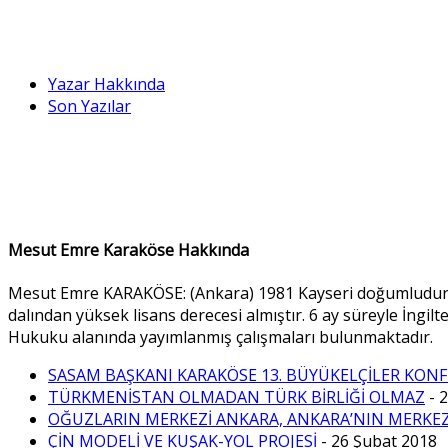
Yazar Hakkında
Son Yazılar
Mesut Emre Karaköse Hakkında
Mesut Emre KARAKÖSE: (Ankara) 1981 Kayseri doğumludur. A
dalından yüksek lisans derecesi almıştır. 6 ay süreyle İngilt
Hukuku alanında yayımlanmış çalışmaları bulunmaktadır.
SASAM BAŞKANI KARAKÖSE 13. BÜYÜKELÇİLER KONF
TÜRKMENİSTAN OLMADAN TÜRK BİRLİĞİ OLMAZ
- 
OĞUZLARIN MERKEZİ ANKARA, ANKARA’NIN MERKEZ
ÇİN MODELİ VE KUŞAK-YOL PROJESİ
- 26 Şubat 2018