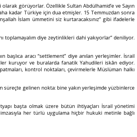
ri olarak görüyorlar. Özellikle Sultan Abdülhamid’e ve Sayın
abaha kadar Türkiye için dua etmişler. 15 Temmuzdan sonra
şallah İslam ümmetini siz kurtaracaksınız” gibi ifadelerle
oplamayalım diye zeytinlikleri dahi yakıyorlar” deniliyor.
n başlıca aracı “settlement” diye anılan yerleşimler. İsrail
ler kuruyor ve buralarda fanatik Yahudileri iskân ediyor.
patmaları, kontrol noktaları, çevirmelerle Müslüman halkı
an süreçte gelinen nokta: bine yakın yerleşimde yüzbinlerce
altyapı başta olmak üzere bütün ihtiyaçları İsrail yönetimi
ın imzasıyla her türlü uygulama hiçbir hukuki metinle bağlı