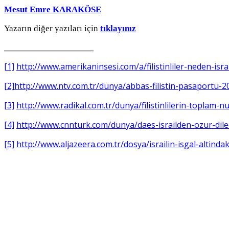
Mesut Emre KARAKÖSE
Yazarın diğer yazıları için
tıklayınız
_________________________
[1]
http://www.amerikaninsesi.com/a/filistinliler-neden-isr
[2]
http://www.ntv.com.tr/dunya/abbas-filistin-pasaport
[3]
http://www.radikal.com.tr/dunya/filistinlilerin-toplam-
[4]
http://www.cnnturk.com/dunya/daes-israilden-ozur-dile
[5]
http://www.aljazeera.com.tr/dosya/israilin-isgal-altinda