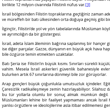
birlikte 12 milyon civarında Filistinli nüfus var.
[3]
İsrail bölgesinden Filistin topraklarına geçtiğiniz zaman ade
ve müreffeh bir batı ülkesinden orta doğuya geçmiş gibi bir 
İlginçtir, Filistin’de yol ve yön tabelalarında Müslüman k
ve ayrımcılığın da bir göstergesi.
İsrail, adeta İslam âleminin bağrına saplanmış bir hançer 
ise diğer parçalar. Gazze, dünyanın en büyük açık hava hapis
bile özgürce temin etmekten uzaktalar.
Batı Şeria ise Filistin’in büyük kısmı. Sınırları sürekli küç
vahim. Mesela İsrail askerleri güvenlik bahanesiyle evle
bulurken artık 67 sınırlarına dönmeyi bile zor görüyorlar.
Arap gençleri büyük çoğunlukla umutsuzluk içindeler. Eğit
Çaresizlik radikalleşmeye zemin hazırlayabiliyor. Silahsız da
bu tür yollarla olumlu bir sonuç almak mümkün değil. Öt
Müslümanları lehine bir faaliyet yapmaması ancak İsrail h
yanlısı örgütlere ve ideolojilerine asla itibar edilmemesi ge