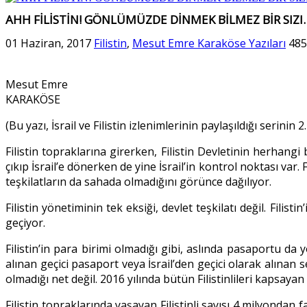
AHH FİLİSTİN! GÖNLÜMÜZDE DİNMEK BİLMEZ BİR SIZI
01 Haziran, 2017
Filistin
,
Mesut Emre Karaköse Yazıları
485
Mesut Emre
KARAKÖSE
(Bu yazı, İsrail ve Filistin izlenimlerinin paylaşıldığı serinin 2.
Filistin topraklarına girerken, Filistin Devletinin herhangi 
çıkıp İsrail’e dönerken de yine İsrail’in kontrol noktası var.
teşkilatların da sahada olmadığını görünce dağılıyor.
Filistin yönetiminin tek eksiği, devlet teşkilatı değil. Fili
geçiyor.
Filistin’in para birimi olmadığı gibi, aslında pasaportu da y
alınan geçici pasaport veya İsrail’den geçici olarak alınan s
olmadığı net değil. 2016 yılında bütün Filistinlileri kapsaya
Filistin topraklarında yaşayan Filistinli sayısı 4 milyonda