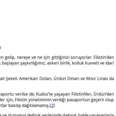
)
 gelip, nereye ve ne için gittiğinizi soruyorlar. Filistin’den
 başlayan şaşkınlığımız, askeri birlik, kolluk kuvveti ve idari
srail Şekeli. Amerikan Doları, Ürdün Dinarı ve Mısır Lirası da
asaportu verilse de; Kudüs’te yaşayan Filistinliler, Ürdün’den
liler için, Filistin yönetiminin verdiği pasaportun geçerli olup
tlar basılıp dağıtılamamış.
[2]
da ve dünyanın değişik yerlerinde dağınık halde yaşayanlarla