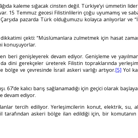
 kâğıda kaleme sığacak cinsten değil. Türkiye’yi ümmetin lide
k var. 15 Temmuz gecesi Filistinlilerin çoğu uyumamış ve s
. Çarşıda pazarda Türk olduğumuzu kolayca anlıyorlar ve “İn
dikkatimi çekti: “Müslümanlara zulmetmek için hasat zamanı t
ini konuşuyorlar.
48’den beri genişleyerek devam ediyor. Genişleme ve yayılmanı
da dini gerekçeler üreterek Filistin topraklarında yerleşim
bölge ve çevresinde İsrail askeri varlığı artıyor.
[5]
Yol ka
. 67’de kalıcı barış sağlanamadığı için geçici olarak başlay
ye devam ediyor.
anlar tercih ediliyor. Yerleşimcilerin konut, elektrik, su, 
ail tarafından askeri bölge ilan edildiği için, bir komutan