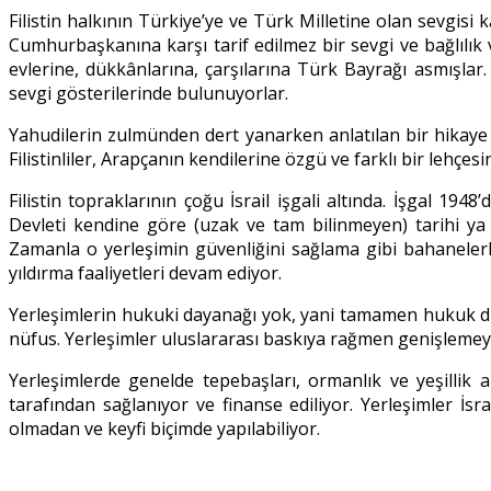
Filistin halkının Türkiye’ye ve Türk Milletine olan sevgisi
Cumhurbaşkanına karşı tarif edilmez bir sevgi ve bağlılı
evlerine, dükkânlarına, çarşılarına Türk Bayrağı asmışlar
sevgi gösterilerinde bulunuyorlar.
Yahudilerin zulmünden dert yanarken anlatılan bir hikaye 
Filistinliler, Arapçanın kendilerine özgü ve farklı bir lehçes
Filistin topraklarının çoğu İsrail işgali altında. İşgal 19
Devleti kendine göre (uzak ve tam bilinmeyen) tarihi ya 
Zamanla o yerleşimin güvenliğini sağlama gibi bahanelerle 
yıldırma faaliyetleri devam ediyor.
Yerleşimlerin hukuki dayanağı yok, yani tamamen hukuk dışı
nüfus. Yerleşimler uluslararası baskıya rağmen genişleme
Yerleşimlerde genelde tepebaşları, ormanlık ve yeşillik al
tarafından sağlanıyor ve finanse ediliyor. Yerleşimler İsr
olmadan ve keyfi biçimde yapılabiliyor.