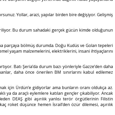
rsunuz. Yollar, arazi, yapılar birden bire değişiyor. Gelişmiş
österiliyor. Bu durum sahadaki gerçek gücün kimde olduğunun
ki ana parçaya bölmüş durumda. Doğu Kudüs ve Golan tepeleri
mel yaşam malzemelerini, elektriklerini, insani ihtiyaçlarını
li artıyor. Batı Şeria’da durum bazı yönleriyle Gazze’den daha
ümanlar, daha önce önerilen BM sınırlarını kabul edilemez
mak için Ürdün’e gidiyorlar ama bunların oranı oldukça az.
aklı ya da araçlı eylemlere katılan gençler çıkabiliyor. Ancak
n DEAŞ gibi aşırılık yanlısı terör örgütlerinin Filistin
kaç roket düşünce hemen İsrail’den özür dilemesi, aşırılık