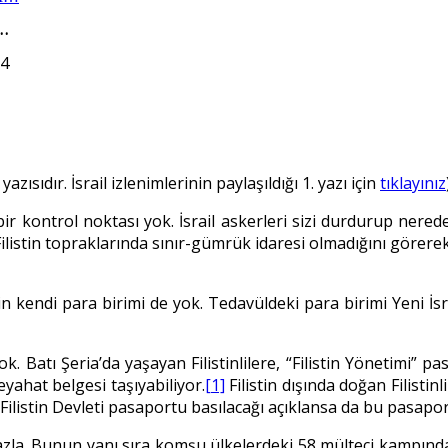
…
4
 yazısıdır. İsrail izlenimlerinin paylaşıldığı 1. yazı için
tıklayınız
bir kontrol noktası yok. İsrail askerleri sizi durdurup nereden
 Filistin topraklarında sınır-gümrük idaresi olmadığını görerek
stin’in kendi para birimi de yok. Tedavüldeki para birimi Yeni İ
ok. Batı Şeria’da yaşayan Filistinlilere, “Filistin Yönetimi” p
eyahat belgesi taşıyabiliyor.
[1]
Filistin dışında doğan Filistin
n Filistin Devleti pasaportu basılacağı açıklansa da bu pasapor
n fazla. Bunun yanı sıra komşu ülkelerdeki 58 mülteci kampın