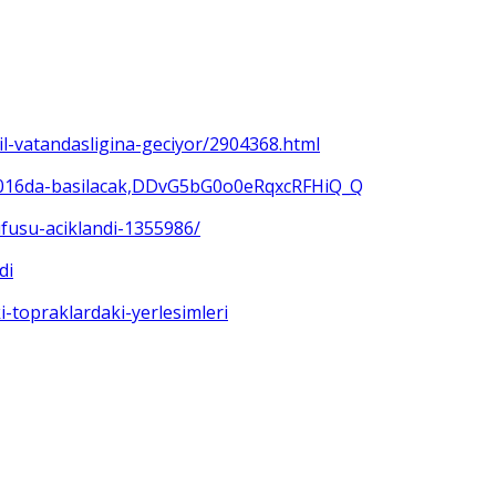
ail-vatandasligina-geciyor/2904368.html
u-2016da-basilacak,DDvG5bG0o0eRqxcRFHiQ_Q
nufusu-aciklandi-1355986/
di
ki-topraklardaki-yerlesimleri