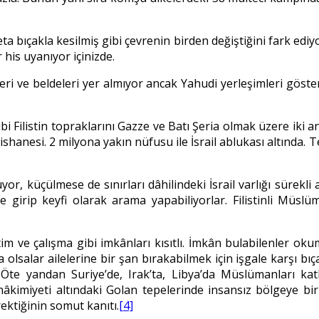
ta bıçakla kesilmiş gibi çevrenin birden değiştiğini fark ediyo
his uyanıyor içinizde.
öyleri ve beldeleri yer almıyor ancak Yahudi yerleşimleri g
gibi Filistin topraklarını Gazze ve Batı Şeria olmak üzere i
hanesi. 2 milyona yakın nüfusu ile İsrail ablukası altında. Te
ülüyor, küçülmese de sınırları dâhilindeki İsrail varlığı sürek
re girip keyfi olarak arama yapabiliyorlar. Filistinli Müsl
im ve çalışma gibi imkânları kısıtlı. İmkân bulabilenler oku
 olsalar ailelerine bir şan bırakabilmek için işgale karşı bıç
e yandan Suriye’de, Irak’ta, Libya’da Müslümanları katlede
âkimiyeti altındaki Golan tepelerinde insansız bölgeye bir
rektiğinin somut kanıtı.
[4]