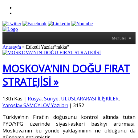
Menüler
≡
Anasayfa
»
Etiketli Yazılar"rakka"
MOSKOVA’NIN DOĞU FIRAT
STRATEJİSİ »
13th Kas
|
Rusya
,
Suriye
,
ULUSLARARASI İLİŞKİLER
,
Yaroslav SAMOYLOV Yazıları
|
3152
Türkiye’nin Fırat’ın doğusunu kontrol altında tutan
PYD/YPG üzerinde siyasi-askeri baskıyı artırması,
Moskova’nın bu yönde yaklaşımının ne olduğunu da
gündeme getirmiştir.