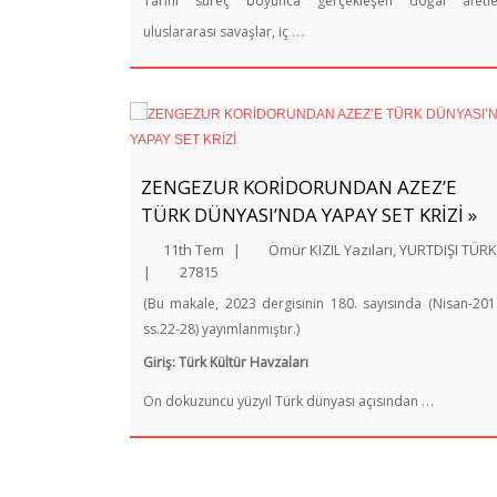
Tarihi süreç boyunca gerçekleşen doğal afetle
…
uluslararası savaşlar, iç
ZENGEZUR KORİDORUNDAN AZEZ’E
TÜRK DÜNYASI’NDA YAPAY SET KRİZİ »
11th Tem
|
Ömür KIZIL Yazıları
,
YURTDIŞI TÜR
|
27815
(Bu makale, 2023 dergisinin 180. sayısında (Nisan-201
ss.22-28) yayımlanmıştır.)
Giriş: Türk Kültür Havzaları
…
On dokuzuncu yüzyıl Türk dünyası açısından