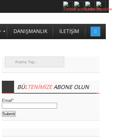
2. SASAM STRATEJİ ZİRVESİ KATILIMCILARI BELLİ OLDU
+
DANIŞMANLIK
İLETİŞİM
BÜ
LTENIMIZE
ABONE OLUN
Email*