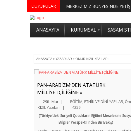
DUYURULAR
ANASAYFA
KURUMSAL
SASAM STR
ANASAYFA
»
YAZARLAR
»
ÖMÜR KIZIL YAZILARI
PAN-ARABİZM’DEN ATATÜRK
MİLLİYETÇİLİĞİNE »
29th Mar
|
EĞİTİM
,
ETNİK VE DİNİ YAPILAR
,
Öm
KIZIL Yazıları
|
4259
(Türkiye’deki Suriyeli Çocukların Eğitimi Meselesine Sosy
Bilgiler Perspektifinden Bir Bakış)