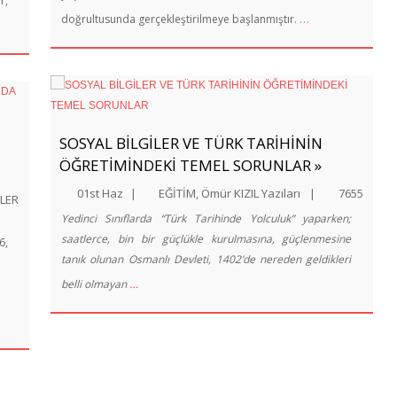
r,
…
doğrultusunda gerçekleştirilmeye başlanmıştır.
SOSYAL BİLGİLER VE TÜRK TARİHİNİN
ÖĞRETİMİNDEKİ TEMEL SORUNLAR »
01st Haz
|
EĞİTİM
,
Ömür KIZIL Yazıları
|
7655
KLER
Yedinci Sınıflarda “Türk Tarihinde Yolculuk” yaparken;
saatlerce, bin bir güçlükle kurulmasına, güçlenmesine
6,
tanık olunan Osmanlı Devleti, 1402’de nereden geldikleri
…
belli olmayan