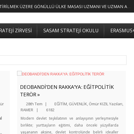
MERKEZİMİZ BÜNYESİNDE YETİŞTİRİLMEK ÜZERE GÖNÜLLÜ ÜLKE MASASI UZMANI VE UZMAN ADAYLARI ARIYORUZ
ATEJİ ZİRVESİ
SASAM STRATEJİ OKULU
ERASMUS
DEOBANDİ’DEN RAKKA’YA: EĞİTPOLİTİK
TERÖR »
ür
28th Tem
|
EĞİTİM
,
GÜVENLİK
,
Ömür KIZIL Yazıları
,
RAMER
|
6182
al
Modern devlet teşkilatının ve anlayışının yerleşmesiyle
birlikte; yurttaşların eğitimi, daha önceki yüzyıllarda
yaşananın aksine, devlet kontrolünde belirli idealler