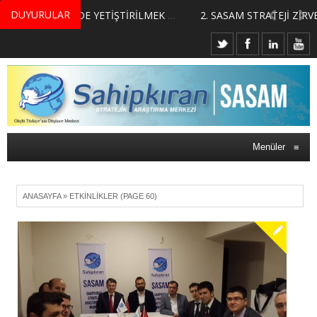
DUYURULAR
MERKEZİMİZ BÜNYESİNDE YETİŞTİRİLMEK ÜZERE GÖNÜLLÜ ÜLKE MASASI UZMANI VE UZMAN ADAYLARI ARIYORUZ
2. SASAM STRATEJİ ZİRVESİ KATILIMCILARI BELLİ OLDU
Menüler
≡
ANASAYFA
»
ETKİNLİKLER
(PAGE 60)