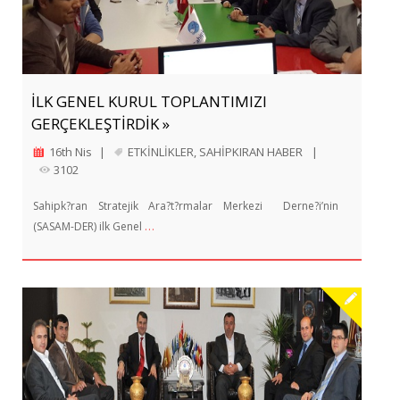
İLK GENEL KURUL TOPLANTIMIZI
GERÇEKLEŞTİRDİK »
16th Nis
|
ETKİNLİKLER
,
SAHİPKIRAN HABER
|
3102
Sahipk?ran Stratejik Ara?t?rmalar Merkezi Derne?i’nin
…
(SASAM-DER) ilk Genel