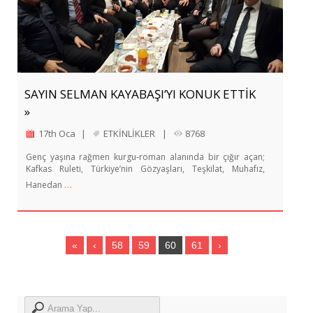
SAYIN SELMAN KAYABAŞI’YI KONUK ETTİK
»
17th Oca
|
ETKİNLİKLER
|
8768
Genç yaşına rağmen kurgu-roman alanında bir çığır açan;
Kafkas Ruleti, Türkiye’nin Gözyaşları, Teşkilat, Muhafız,
…
Hanedan
«
‹
58
59
60
61
›