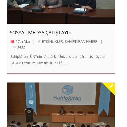
SOSYAL MEDYA ÇALIŞTAYI »
17th Mar
|
ETKİNLİKLER
,
SAHİPKIRAN HABER
|
3432
Sahipk?ran ÜN?’nin Atatürk Üniversitesi ö?rencisi üyeleri,
…
SASAM Erzurum Temsilcisi Sn.Elif