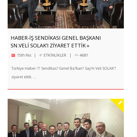
HABER-İŞ SENDİKASI GENEL BAŞKANI
SN.VELİ SOLAK’I ZİYARET ETTİK »
15th Nis
|
ETKİNLİKLER
|
4681
Türkiye Haber-?? Sendikas? Genel Ba?kan? Say?n Veli SOLAK’?
…
ziyaret ettik.