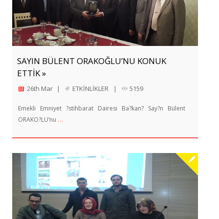
SAYIN BÜLENT ORAKOĞLU’NU KONUK
ETTİK »
26th Mar
|
ETKİNLİKLER
|
5159
Emekli Emniyet ?stihbarat Dairesi Ba?kan? Say?n Bülent
…
ORAKO?LU’nu