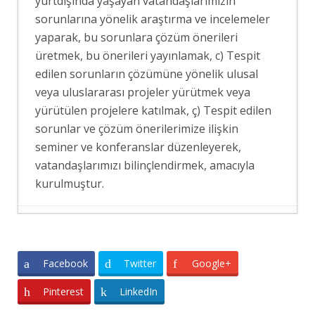
yurtdışında yaşayan vatandaşlarımızın
sorunlarına yönelik araştırma ve incelemeler
yaparak, bu sorunlara çözüm önerileri
üretmek, bu önerileri yayınlamak, c) Tespit
edilen sorunların çözümüne yönelik ulusal
veya uluslararası projeler yürütmek veya
yürütülen projelere katılmak, ç) Tespit edilen
sorunlar ve çözüm önerilerimize ilişkin
seminer ve konferanslar düzenleyerek,
vatandaşlarımızı bilinçlendirmek, amacıyla
kurulmuştur.
ERASMUS+ PROJEMİZ KAPSAMINDA
MAKEDONYA’YA ÖĞRENİCİ GRUP
HAREKETLİLİĞİ GERÇEKLEŞTİRİLDİ
- 7
Facebook
Twitter
Google+
Ağustos 2026
Pinterest
LinkedIn
SASAM’DAN GÖÇ İDARESİ BAŞKAN