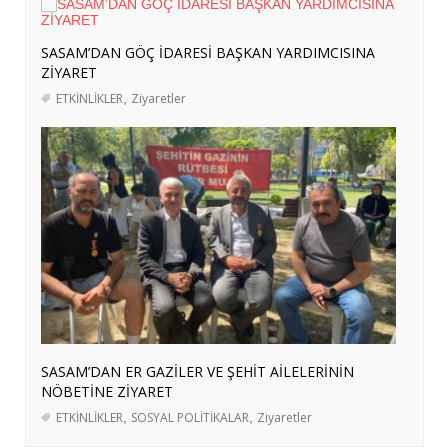
VE KOMŞU ÜLKELERE YÜKLENEBİLECEK
ROLLER
- 3 Ağustos 2026
SASAM’DAN GÖÇ İDARESİ BAŞKAN YARDIMCISINA
ABD-İRAN GERİLİMİ: SAVAŞ ÖNCESİ
ZİYARET
BÖLGESEL HAZIRLIKLAR, STRATEJİK
ETKİNLİKLER
,
Ziyaretler
HEDEFLER VE GELECEK PROJEKSİYONU
-
29 Temmuz 2026
SASAM’DAN ERASMUS+ KAPSAMINDA
İSVEÇ’E HAZIRLIK ZİYARETİ
- 27 Temmuz
2026
SASAM, “ARAZİ TAHRİBATININ
DENGELENMESİ İÇİN BÖLGESEL
KATILIM” ÇALIŞTAYINA KATILDI
- 27
Temmuz 2026
SASAM’DAN ER GAZİLER VE ŞEHİT AİLELERİNİN
NÖBETİNE ZİYARET
ETKİNLİKLER
,
SOSYAL POLİTİKALAR
,
Ziyaretler