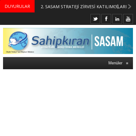
DUYURULAR
MERKEZİMİZ BÜNYESİNDE YETİŞTİRİLMEK ÜZERE GÖNÜLLÜ ÜLKE MASASI UZMANI VE UZMAN ADAYLARI ARIYORUZ
2. SASAM STRATEJİ ZİRVESİ KATILIMCILARI BELLİ OLDU
Menüler
≡