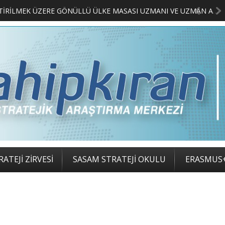
LIMCILARI BELLİ OLDU
ATEJİ ZİRVESİ
SASAM STRATEJİ OKULU
ERASMUS