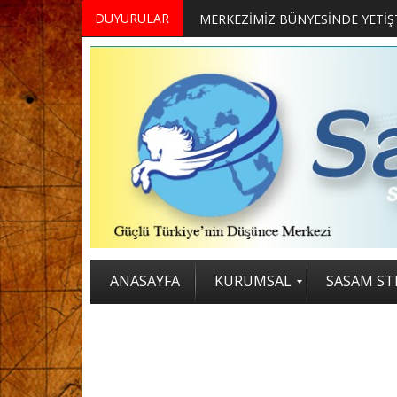
DUYURULAR
MERKEZİMİZ BÜNYESİNDE YETİŞTİRİLMEK ÜZERE GÖNÜLLÜ ÜLKE MASASI UZMANI VE UZMAN ADAYLARI ARIYORUZ
2. SASAM STRATEJİ ZİRVESİ KATI
ANASAYFA
KURUMSAL
SASAM STR