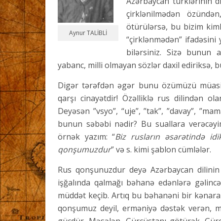
Azərbaycan türklərinin d
çirklənilmədən özündən,
ötürülərsə, bu bizim kim
Aynur TALİBLİ
“çirklənmədən” ifadəsini 
bilərsiniz. Sizə bunun 
yabanc, milli olmayan sözlər daxil ediriksə, bu
Digər tərəfdən əgər bunu özümüzü müasir
qarşı cinayətdir! Özəlliklə rus dilindən ol
Deyəsən ”vsyo”, “uje”, ”tak”, ”davay”, ”mam
bunun səbəbi nədir? Bu suallara verəcəyimi
örnək yazım: “
Biz rusların əsarətində idi
qonşumuzdur
” və s. kimi şablon cümlələr.
Rus qonşunuzdur deyə Azərbaycan dilinin ə
işğalında qalmağı bəhanə edənlərə gəlincə,
müddət keçib. Artıq bu bəhanəni bir kənara
qonşumuz deyil, erməniyə dəstək verən, mə