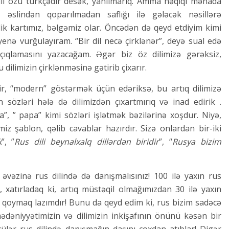
ili özü türkçədir desək, yanılmarıq. Amma həqiqi mənada
 əslindən qoparılmadan saflığı ilə gələcək nəsillərə
lik kartımız, bəlgəmiz olar. Öncədən də qeyd etdiyim kimi
yenə vurğulayıram. “Bir dil necə çirklənər”, deyə sual edə
açıqlamasını yazacağam. Əgər biz öz dilimizə gərəksiz,
 dilimizin çirklənməsinə gətirib çixarır.
, “modern” göstərmək üçün edəriksə, bu artıq dilimizə
an sözləri hələ də dilimizdən çıxartmırıq və inad edirik .
a”, ” papa” kimi sözləri işlətmək bəzilərinə xoşdur. Niyə,
z şablon, qəlib cavablar hazırdır. Sizə onlardan bir-iki
k
”, ”
Rus dili beynalxalq dillərdən biridir
”, “
Rusya bizim
vəzinə rus dilində də danışmalısınız! 100 ilə yaxın rus
 xatırladaq ki, artıq müstəqil olmağımızdan 30 ilə yaxın
 qoymaq lazımdır! Bunu da qeyd edim ki, rus bizim sadəcə
dəniyyətimizin və dilimizin inkişafının önünü kəsən bir