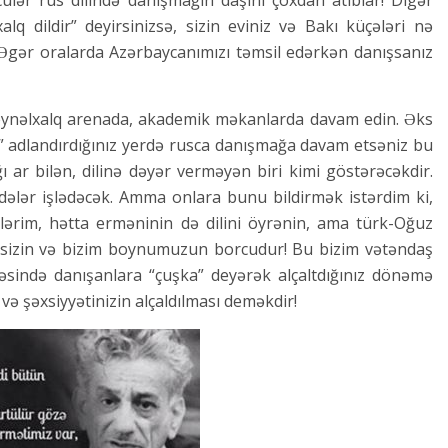
lər rus dilində danışmağın daşını çoxdan atıblar! Digər
alq dildir” deyirsinizsə, sizin eviniz və Bakı küçələri nə
 Əgər oralarda Azərbaycanımızı təmsil edərkən danışsanız
 beynəlxalq arenada, akademik məkanlarda davam edin. Əks
ı” adlandırdığınız yerdə rusca danışmağa davam etsəniz bu
ı ar bilən, dilinə dəyər verməyən biri kimi göstərəcəkdir.
ifadələr işlədəcək. Amma onlara bunu bildirmək istərdim ki,
nlərim, hətta erməninin də dilini öyrənin, ama türk-Oğuz
sizin və bizim boynumuzun borcudur! Bu bizim vətəndaş
sində danışanlara “çuşka” deyərək alçaltdığınız dönəmə
zi və şəxsiyyətinizin alçaldılması deməkdir!