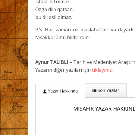
istəkli dil olmaz,
Özgə dilə qatsan,
bu dil əsil olmaz.
P.S. Hər zaman öz məsləhətləri və dəyərli 
təşəkkürümü bildirirəm!
Aynur TALIBLI
– Tarih ve Medeniyet Araştır
Yazarın diğer yazıları için
tıklayınız
.
Son Yazılar
Yazar Hakkında
MISAFIR YAZAR HAKKIN