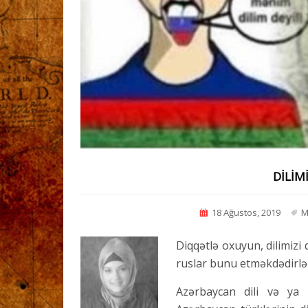
DİLİMİ
18 Ağustos, 2019
M
Diqqətlə oxuyun, dilimizi q
ruslar bunu etməkdədirlə
Azərbaycan dili və ya 