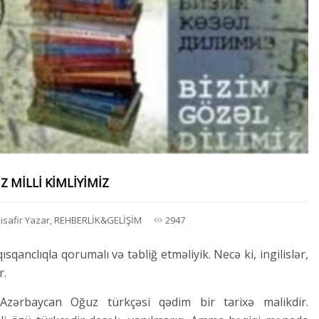
Z MİLLİ KİMLİYİMİZ
isafir Yazar
,
REHBERLİK&GELİŞİM
2947
ısqanclıqla qorumalı və təbliğ etməliyik. Necə ki, ingilislər,
r.
Azərbaycan Oğuz türkçəsi qədim bir tarixə malikdir.