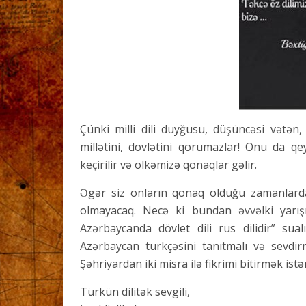
Çünki milli dili duyğusu, düşüncəsi vətən, 
millətini, dövlətini qorumazlar! Onu da qey
keçirilir və ölkəmizə qonaqlar gəlir.
Əgər siz onların qonaq olduğu zamanlarda
olmayacaq. Necə ki bundan əvvəlki yarış
Azərbaycanda dövlet dili rus dilidir” sual
Azərbaycan türkçəsini tanıtmalı və sevd
Şəhriyardan iki misra ilə fikrimi bitirmək istə
Türkün dilitək sevgili,