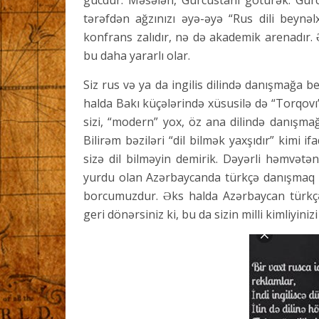
gücdür. Məsələn, Gürcüstanı götürək. Gürcü
tərəfdən ağzınızı əyə-əyə “Rus dili beynəlx
konfrans zalıdır, nə də akademik arenadır.
bu daha yararlı olar.
Siz rus və ya da ingilis dilində danışmağa
halda Bakı küçələrində xüsusilə də “Torqov
sizi, “modern” yox, öz ana dilində danışmağ
Bilirəm bəziləri “dil bilmək yaxşıdır” kimi 
sizə dil bilməyin demirik. Dəyərli həmvətə
yurdu olan Azərbaycanda türkçə danışmaq 
borcumuzdur. Əks halda Azərbaycan türkçə
geri dönərsiniz ki, bu da sizin milli kimliyini