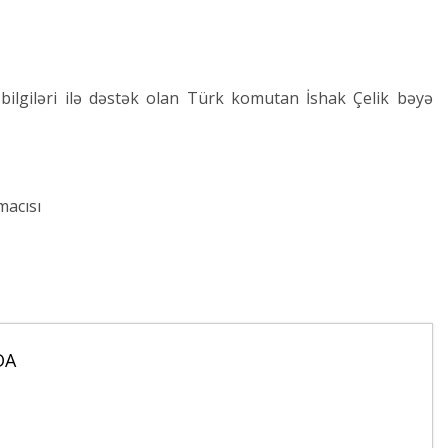
bilgiləri ilə dəstək olan Türk komutan İshak Çelik bəyə
macısı
DA