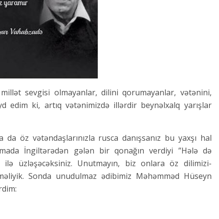
millət sevgisi olmayanlar, dilini qorumayanlar, vətənini,
d edim ki, artıq vətənimizdə illərdir beynəlxalq yarışlar
 da öz vətəndaşlarınızla rusca danışsanız bu yaxşı hal
mada İngiltərədən gələn bir qonağın verdiyi ”Hələ də
ı ilə üzləşəcəksiniz. Unutmayın, biz onlara öz dilimizi-
irməliyik. Sonda unudulmaz ədibimiz Məhəmməd Hüseyn
rdim: