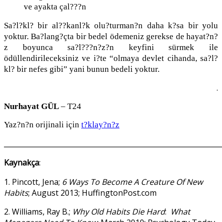
ve ayakta çal???n
Sa?l?kl? bir al??kanl?k olu?turman?n daha k?sa bir yolu
yoktur. Ba?lang?çta bir bedel ödemeniz gerekse de hayat?n?
z boyunca sa?l???n?z?n keyfini sürmek ile
ödüllendirileceksiniz ve i?te “olmaya devlet cihanda, sa?l?
kl? bir nefes gibi” yani bunun bedeli yoktur.
.
Nurhayat GÜL
– T24
Yaz?n?n orijinali için
t?klay?n?z
______________________________________________________________
Kaynakça
:
1. Pincott, Jena;
6 Ways To Become A Creature Of New
Habits
; August 2013; HuffingtonPost.com
2. Williams, Ray B.;
Why Old Habits Die Hard
:
What