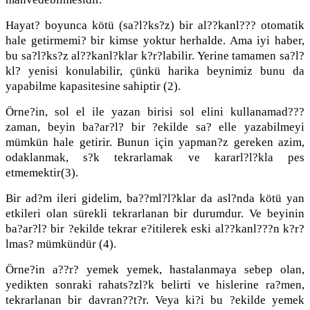
Hayat? boyunca kötü (sa?l?ks?z) bir al??kanl??? otomatik
hale getirmemi? bir kimse yoktur herhalde. Ama iyi haber,
bu sa?l?ks?z al??kanl?klar k?r?labilir. Yerine tamamen sa?l?
kl? yenisi konulabilir, çünkü harika beynimiz bunu da
yapabilme kapasitesine sahiptir (2).
Örne?in, sol el ile yazan birisi sol elini kullanamad???
zaman, beyin ba?ar?l? bir ?ekilde sa? elle yazabilmeyi
mümkün hale getirir. Bunun için yapman?z gereken azim,
odaklanmak, s?k tekrarlamak ve kararl?l?kla pes
etmemektir(3).
Bir ad?m ileri gidelim, ba??ml?l?klar da asl?nda kötü yan
etkileri olan sürekli tekrarlanan bir durumdur. Ve beyinin
ba?ar?l? bir ?ekilde tekrar e?itilerek eski al??kanl???n k?r?
lmas? mümkündür (4).
Örne?in a??r? yemek yemek, hastalanmaya sebep olan,
yedikten sonraki rahats?zl?k belirti ve hislerine ra?men,
tekrarlanan bir davran??t?r. Veya ki?i bu ?ekilde yemek