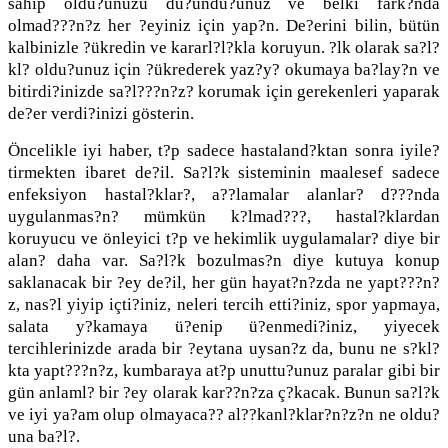
sahip oldu?unuzu dü?ündü?ünüz ve belki fark?nda
olmad???n?z her ?eyiniz için yap?n. De?erini bilin, bütün
kalbinizle ?ükredin ve kararl?l?kla koruyun. ?lk olarak sa?l?
kl? oldu?unuz için ?ükrederek yaz?y? okumaya ba?lay?n ve
bitirdi?inizde sa?l???n?z? korumak için gerekenleri yaparak
de?er verdi?inizi gösterin.
Öncelikle iyi haber, t?p sadece hastaland?ktan sonra iyile?
tirmekten ibaret de?il. Sa?l?k sisteminin maalesef sadece
enfeksiyon hastal?klar?, a??lamalar alanlar? d???nda
uygulanmas?n? mümkün k?lmad???, hastal?klardan
koruyucu ve önleyici t?p ve hekimlik uygulamalar? diye bir
alan? daha var. Sa?l?k bozulmas?n diye kutuya konup
saklanacak bir ?ey de?il, her gün hayat?n?zda ne yapt???n?
z, nas?l yiyip içti?iniz, neleri tercih etti?iniz, spor yapmaya,
salata y?kamaya ü?enip ü?enmedi?iniz, yiyecek
tercihlerinizde arada bir ?eytana uysan?z da, bunu ne s?kl?
kta yapt???n?z, kumbaraya at?p unuttu?unuz paralar gibi bir
gün anlaml? bir ?ey olarak kar??n?za ç?kacak. Bunun sa?l?k
ve iyi ya?am olup olmayaca?? al??kanl?klar?n?z?n ne oldu?
una ba?l?.