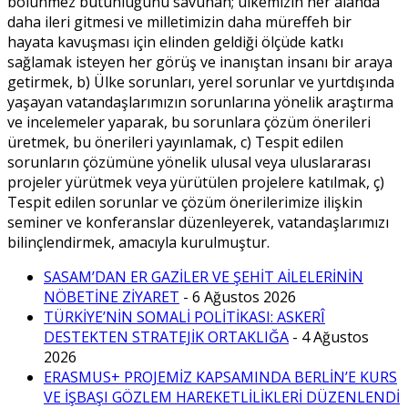
bölünmez bütünlüğünü savunan; ülkemizin her alanda
daha ileri gitmesi ve milletimizin daha müreffeh bir
hayata kavuşması için elinden geldiği ölçüde katkı
sağlamak isteyen her görüş ve inanıştan insanı bir araya
getirmek, b) Ülke sorunları, yerel sorunlar ve yurtdışında
yaşayan vatandaşlarımızın sorunlarına yönelik araştırma
ve incelemeler yaparak, bu sorunlara çözüm önerileri
üretmek, bu önerileri yayınlamak, c) Tespit edilen
sorunların çözümüne yönelik ulusal veya uluslararası
projeler yürütmek veya yürütülen projelere katılmak, ç)
Tespit edilen sorunlar ve çözüm önerilerimize ilişkin
seminer ve konferanslar düzenleyerek, vatandaşlarımızı
bilinçlendirmek, amacıyla kurulmuştur.
SASAM’DAN ER GAZİLER VE ŞEHİT AİLELERİNİN
NÖBETİNE ZİYARET
- 6 Ağustos 2026
TÜRKİYE’NİN SOMALİ POLİTİKASI: ASKERÎ
DESTEKTEN STRATEJİK ORTAKLIĞA
- 4 Ağustos
2026
ERASMUS+ PROJEMİZ KAPSAMINDA BERLİN’E KURS
VE İŞBAŞI GÖZLEM HAREKETLİLİKLERİ DÜZENLENDİ