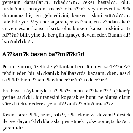
yemenin damarlar?n? t?kad???n?, ?eker hastal??? olu?
turdu?unu, tansiyon hastas? olaca??n? veya mevcut sa?l?k
durumuna hiç iyi gelmedi?ini, kanser riskini artt?rd???n?
bile bile yer. Veya her sigara içen asl?nda, en az?ndan akci?
er ve mesane kanseri ba?ta olmak üzere kanser riskini artt?
rd???n? bilir, yine de her gün içmeye devam eder. Bunun ad?
ba??ml?l?kt?r.
Al??kanl?k bazen ba??ml?l?kt?r!
Peki o zaman, özellikle y?llardan beri süren ve sa?l???m?z?
tehdit eden bir al??kanl?k halihaz?rda kazanm??ken, nas?l
sa?l?kl? bir al??kanl?k edinece?iz/in?a edece?iz?
En basit söylemiyle sa?l?ks?z olan al??kanl??? ç?kar?p
yerine sa?l?kl? bir tanesini koyarak ve bunu ne olursa olsun
sürekli tekrar ederek yeni al??kanl??? olu?turaca??z.
Kesin kararl?l?k, azim, sab?r, s?k tekrar ve devaml? destek
ile ve dayan?kl?l?kla asla pes etmek yok- sonuçta ba?ar?
garantidir.