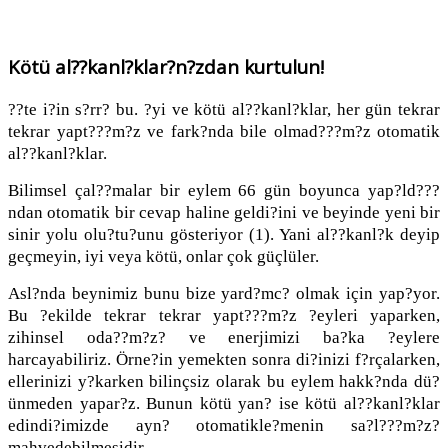
Kötü al??kanl?klar?n?zdan kurtulun!
??te i?in s?rr? bu. ?yi ve kötü al??kanl?klar, her gün tekrar
tekrar yapt???m?z ve fark?nda bile olmad???m?z otomatik
al??kanl?klar.
Bilimsel çal??malar bir eylem 66 gün boyunca yap?ld???
ndan otomatik bir cevap haline geldi?ini ve beyinde yeni bir
sinir yolu olu?tu?unu gösteriyor (1). Yani al??kanl?k deyip
geçmeyin, iyi veya kötü, onlar çok güçlüler.
Asl?nda beynimiz bunu bize yard?mc? olmak için yap?yor.
Bu ?ekilde tekrar tekrar yapt???m?z ?eyleri yaparken,
zihinsel oda??m?z? ve enerjimizi ba?ka ?eylere
harcayabiliriz. Örne?in yemekten sonra di?inizi f?rçalarken,
ellerinizi y?karken bilinçsiz olarak bu eylem hakk?nda dü?
ünmeden yapar?z. Bunun kötü yan? ise kötü al??kanl?klar
edindi?imizde ayn? otomatikle?menin sa?l???m?z?
mahvedebilmesidir.