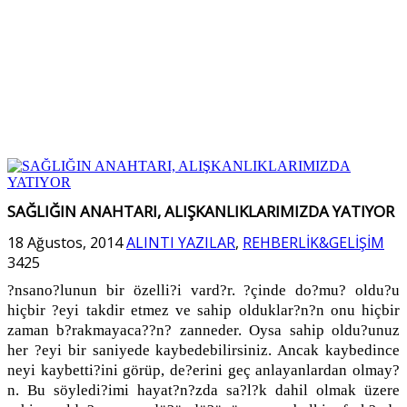
SAĞLIĞIN ANAHTARI, ALIŞKANLIKLARIMIZDA YATIYOR
18 Ağustos, 2014
ALINTI YAZILAR
,
REHBERLİK&GELİŞİM
3425
?nsano?lunun bir özelli?i vard?r. ?çinde do?mu? oldu?u
hiçbir ?eyi takdir etmez ve sahip olduklar?n?n onu hiçbir
zaman b?rakmayaca??n? zanneder. Oysa sahip oldu?unuz
her ?eyi bir saniyede kaybedebilirsiniz. Ancak kaybedince
neyi kaybetti?ini görüp, de?erini geç anlayanlardan olmay?
n. Bu söyledi?imi hayat?n?zda sa?l?k dahil olmak üzere