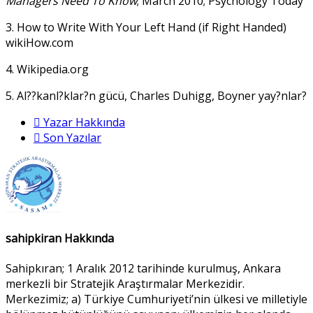
Managers Need To Know
; March 2010; Psychology Today
3. How to Write With Your Left Hand (if Right Handed)
wikiHow.com
4. Wikipedia.org
5. Al??kanl?klar?n gücü, Charles Duhigg, Boyner yay?nlar?
Yazar Hakkında
Son Yazılar
sahipkiran Hakkında
Sahipkıran; 1 Aralık 2012 tarihinde kurulmuş, Ankara
merkezli bir Stratejik Araştırmalar Merkezidir.
Merkezimiz; a) Türkiye Cumhuriyeti’nin ülkesi ve milletiyle