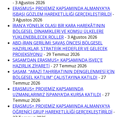
- 3 Ağustos 2026
ERASMUS+ PROJEMİZ KAPSAMINDA ALMANYA’YA
İŞBAŞI GÖZLEM HAREKETLİLİĞİ GERÇEKLEŞTİRİLDİ
-
3 Ağustos 2026
İRAN’A YÖNELİK OLASI BİR KARA HAREKÂTININ
BÖLGESEL DİNAMİKLERİ VE KOMŞU ÜLKELERE
YÜKLENEBİLECEK ROLLER
- 3 Ağustos 2026
ABD-İRAN GERİLİMİ: SAVAŞ ÖNCESİ BÖLGESEL
HAZIRLIKLAR, STRATEJİK HEDEFLER VE GELECEK
PROJEKSİYONU
- 29 Temmuz 2026
SASAM’DAN ERASMUS+ KAPSAMINDA İSVEÇ’E
HAZIRLIK ZİYARETİ
- 27 Temmuz 2026
SASAM, “ARAZİ TAHRİBATININ DENGELENMESİ İÇİN
BÖLGESEL KATILIM” ÇALIŞTAYINA KATILDI
- 27
Temmuz 2026
ERASMUS+ PROJEMİZ KAPSAMINDA
UZMANLARIMIZ İSPANYA’DA KURSA KATILDI
- 27
Temmuz 2026
ERASMUS+ PROJEMİZ KAPSAMINDA ALMANYA’YA
ÖĞRENİCİ GRUP HAREKETLİLİĞİ GERÇEKLEŞTİRİLDİ
-