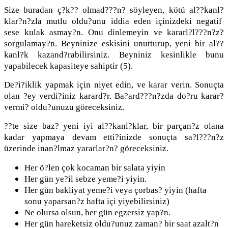
Size buradan ç?k?? olmad???n? söyleyen, kötü al??kanl?
klar?n?zla mutlu oldu?unu iddia eden içinizdeki negatif
sese kulak asmay?n. Onu dinlemeyin ve kararl?l???n?z?
sorgulamay?n. Beyninize eskisini unutturup, yeni bir al??
kanl?k kazand?rabilirsiniz. Beyniniz kesinlikle bunu
yapabilecek kapasiteye sahiptir (5).
De?i?iklik yapmak için niyet edin, ve karar verin. Sonuçta
olan ?ey verdi?iniz karard?r. Ba?ard???n?zda do?ru karar?
vermi? oldu?unuzu göreceksiniz.
??te size baz? yeni iyi al??kanl?klar, bir parçan?z olana
kadar yapmaya devam etti?inizde sonuçta sa?l???n?z
üzerinde inan?lmaz yararlar?n? göreceksiniz.
Her ö?len çok kocaman bir salata yiyin
Her gün ye?il sebze yeme?i yiyin.
Her gün bakliyat yeme?i veya çorbas? yiyin (hafta
sonu yaparsan?z hafta içi yiyebilirsiniz)
Ne olursa olsun, her gün egzersiz yap?n.
Her gün hareketsiz oldu?unuz zaman? bir saat azalt?n