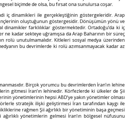
gesel biçimde de olsa, bu fırsat ona sunulursa coşar.
 iç dinamikleri ile gerçekleştiğinin göstergeleridir. Arap
bilinçlerinin oluştuğunun göstergesidir. Dönüşümün yönü ve
 dinamikler farklılıklar göstermektedir. Ortadoğu’da ki iç
 her ne kadar sekteye uğramışsa da Arap Baharının bir süreç
n rolü unutulmamalıdır. Kitleleri sosyal medya üzerinden
 medyanın bu devrimlerde ki rolü azımsanmayacak kadar az
ırmanmasıdır. Birçok yorumcu bu devrimlerden İran’ın lehine
n gitmesi İran’ın lehinedir. Körfezlerde ki ülkeler de Şii
rinin yönetimlerinin hepsi ABD’ye yakın yönetimler olması
lerle stratejik ilişki geliştirmesi İran tarafından kaygı ile
kliklerine rağmen Şii ağırlıklı bir yönetiminin başa geçmesi
 ağırlıklı yönetimlerin gelmesi İran’ın bölgesel nüfusunu