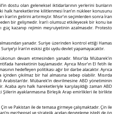
il’in dostu olan geleneksel iktidarlarının yerlerini bunların
 ki halk hareketlerine kilitlenmesi İran’ın nükleer konusunu
 İran’ın gelirini artırmıştır. Mısır’ın seçimlerden sonra İran
 eden bir gelişmedir. İran’ı olumsuz etkileyecek bir konu ise
yı güç kazanıp rejimin meşruiyetinin azalmasıdır. Protesto
n kalmasından yanadır. Suriye üzerinden kontrol ettiği Hamas
i Suriye’yi İran’ın eskisi gibi uydu devlet yapamayacaktır.
 statükonun devam etmesinden yanadır. Mısır’da Mübarek’in
ntifada hareketinin başlamasıdır. Ayrıca Mısır’ın El fetih ile
masının hedefleyen politikası ağır bir darbe alacaktır. Ayrıca
a içinden çıkılmaz bir hal almasına sebep olabilir. Mısırda
di Arabistan’dır. Mübarek’in devrilmesine ABD yönetiminin
r. Acaba aynı halk hareketleriyle karşılaşıldığı zaman ABD
iilerin ayaklanmasına Birleşik Arap emirlikleri ile birlikte
Çin ve Pakistan ile de temasa girmeye çalışmaktadır. Çin ile
 İran’nı mezhepsel ve stratejik açıdan dengeleme isteği de ön