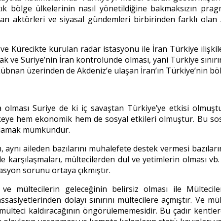
tık bölge ülkelerinin nasıl yönetildiğine bakmaksızın pragma
an aktörleri ve siyasal gündemleri birbirinden farklı olan 
ve Kürecikte kurulan radar istasyonu ile İran Türkiye ilişki
e Suriye’nin İran kontrolünde olması, yani Türkiye sınırını
Lübnan üzerinden de Akdeniz’e ulaşan İran’ın Türkiye’nin bölg
 olması Suriye de ki iç savaştan Türkiye’ye etkisi olmuştur.
lkeye hem ekonomik hem de sosyal etkileri olmuştur. Bu sos
çıklamak mümkündür.
, aynı aileden bazılarını muhalefete destek vermesi bazıları
le karşılaşmaları, mültecilerden dul ve yetimlerin olması vb. 
rasyon sorunu ortaya çıkmıştır.
e mültecilerin geleceğinin belirsiz olması ile Mülteciler
ssasiyetlerinden dolayı sınırını mültecilere açmıştır. Ve mül
lteci kaldıracağının öngörülememesidir. Bu çadır kentlerde