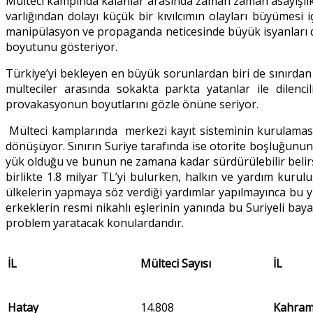
Mülteci kampında kalanlar arasında zaman zaman asayişlik 
varlığından dolayı küçük bir kıvılcımın olayları büyümesi
manipülasyon ve propaganda neticesinde büyük isyanları da
boyutunu gösteriyor.
Türkiye’yi bekleyen en büyük sorunlardan biri de sınırdan 
mülteciler arasında sokakta parkta yatanlar ile dilenci
provakasyonun boyutlarını gözle önüne seriyor.
Mülteci kamplarında merkezi kayıt sisteminin kurulaması mü
dönüşüyor. Sınırın Suriye tarafında ise otorite boşluğunun o
yük olduğu ve bunun ne zamana kadar sürdürülebilir belirsi
birlikte 1.8 milyar TL’yi bulurken, halkın ve yardım kuruluş
ülkelerin yapmaya söz verdiği yardımlar yapılmayınca bu 
erkeklerin resmi nikahlı eşlerinin yanında bu Suriyeli baya
problem yaratacak konulardandır.
İL
Mülteci Sayısı
İL
Hatay
14.808
Kahra