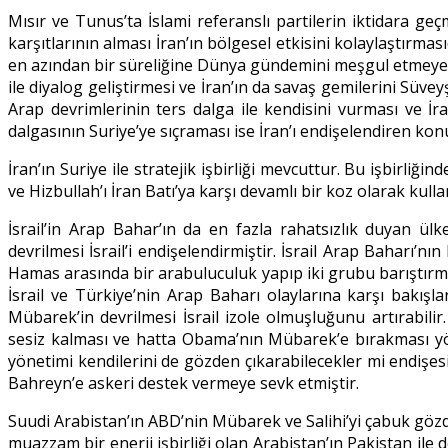
Mısır ve Tunus’ta İslami referanslı partilerin iktidara geçm
karşıtlarının alması İran’ın bölgesel etkisini kolaylaştırm
en azından bir süreliğine Dünya gündemini meşgul etmeyecektir
ile diyalog geliştirmesi ve İran’ın da savaş gemilerini Süve
Arap devrimlerinin ters dalga ile kendisini vurması ve İr
dalgasının Suriye’ye sıçraması ise İran’ı endişelendiren konu
İran’ın Suriye ile stratejik işbirliği mevcuttur. Bu işbirl
ve Hizbullah’ı İran Batı’ya karşı devamlı bir koz olarak kulla
İsrail’in Arap Bahar’ın da en fazla rahatsızlık duyan ül
devrilmesi İsrail’i endişelendirmiştir. İsrail Arap Baharı’nı
Hamas arasında bir arabuluculuk yapıp iki grubu barıştırması 
İsrail ve Türkiye’nin Arap Baharı olaylarına karşı bakışla
Mübarek’in devrilmesi İsrail izole olmuşluğunu artırabil
sesiz kalması ve hatta Obama’nın Mübarek’e bırakması yönü
yönetimi kendilerini de gözden çıkarabilecekler mi endişesi
Bahreyn’e askeri destek vermeye sevk etmiştir.
Suudi Arabistan’ın ABD’nin Mübarek ve Salihi’yi çabuk gözde
muazzam bir enerji işbirliği olan Arabistan’ın Pakistan ile 