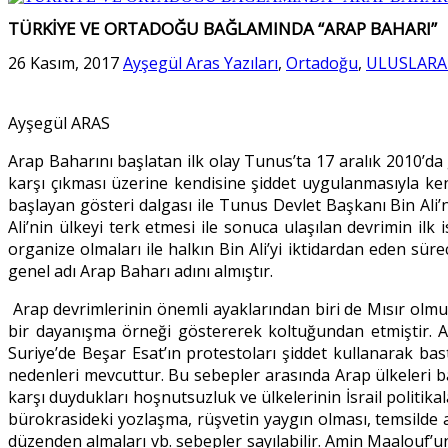
TÜRKİYE VE ORTADOĞU BAĞLAMINDA “ARAP BAHARI”
26 Kasım, 2017
Ayşegül Aras Yazıları
,
Ortadoğu
,
ULUSLARAR
Ayşegül ARAS
Arap Baharını başlatan ilk olay Tunus’ta 17 aralık 2010’da
karşı çıkması üzerine kendisine şiddet uygulanmasıyla kend
başlayan gösteri dalgası ile Tunus Devlet Başkanı Bin Ali’
Ali’nin ülkeyi terk etmesi ile sonuca ulaşılan devrimin ilk
organize olmaları ile halkın Bin Ali’yi iktidardan eden s
genel adı Arap Baharı adını almıştır.
Arap devrimlerinin önemli ayaklarından biri de Mısır olmu
bir dayanışma örneği göstererek koltuğundan etmiştir. An
Suriye’de Beşar Esat’ın protestoları şiddet kullanarak bas
nedenleri mevcuttur. Bu sebepler arasında Arap ülkeleri bağı
karşı duydukları hoşnutsuzluk ve ülkelerinin İsrail politikal
bürokrasideki yozlaşma, rüşvetin yaygın olması, temsilde a
düzenden almaları vb. sebepler sayılabilir. Amin Maalouf’u