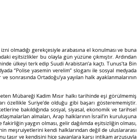
ş izni olmadığı gerekçesiyle arabasına el konulması ve buna
daki eşitsizlikler bu olayla gün yüzüne çıkmıştır. Ardından
inde ülkeyi terk edip Suudi Arabistan’a kaçtı. Tunus’ta Bin
edyada ‘’Polise yasemin verelim’’ sloganı ile sosyal medyada
ir ve sonrasında Ortadoğu’ya yayılan halk ayaklanmalarının
öneten Mübareği Kadim Mısır halkı tarihinde eşi görülmemiş
ı özellikle Suriye’de olduğu gibi başarı gösterememiştir.
etlerine bakıldığında sosyal, siyasal, ekonomik ve tarihsel
ntlaşmalarlan almaları, Arap halklarının İsrail’in kuruluşuna
fakirliğin yaygın olması, gelir dağılımda eşitsizliğin olması,
in meşruiyetlerini kendi halklarından değil de uluslararası
u taşır ve kendisini hiçe sayanlara karşı intikam arzusuyla