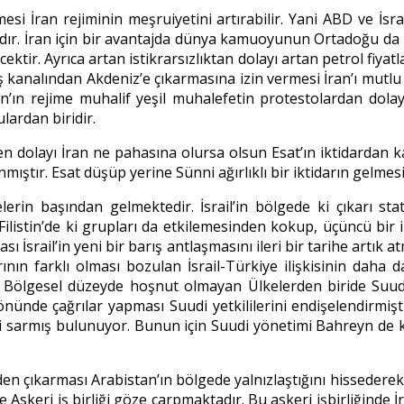
esi İran rejiminin meşruiyetini artırabilir. Yani ABD ve İsra
asıdır. İran için bir avantajda dünya kamuoyunun Ortadoğu da
. Ayrıca artan istikrarsızlıktan dolayı artan petrol fiyatları
yş kanalından Akdeniz’e çıkarmasına izin vermesi İran’ı mutlu
an’ın rejime muhalif yeşil muhalefetin protestolardan dola
lardan biridir.
iğinden dolayı İran ne pahasına olursa olsun Esat’ın iktidarda
nmıştır. Esat düşüp yerine Sünni ağırlıklı bir iktidarın gelmes
kelerin başından gelmektedir. İsrail’in bölgede ki çıkarı
n Filistin’de ki grupları da etkilemesinden kokup, üçüncü bir i
İsrail’in yeni bir barış antlaşmasını ileri bir tarihe artık at
rının farklı olması bozulan İsrail-Türkiye ilişkisinin daha d
ir. Bölgesel düzeyde hoşnut olmayan Ülkelerden biride Suu
nde çağrılar yapması Suudi yetkililerini endişelendirmişti
 sarmış bulunuyor. Bunun için Suudi yönetimi Bahreyn de ki Ş
n çıkarması Arabistan’ın bölgede yalnızlaştığını hissederek 
de Askeri iş birliği göze çarpmaktadır. Bu askeri işbirliğinde