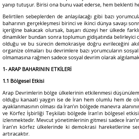
yanıp tutuşur. Birisi ona bunu vaat ederse, hem beklenti h
Belirtilen sebeplerden de anlaşılacağı gibi bazı yorumcul
baharının gerçekleşmesi birinci ve ikinci dünya savaşı so
içeriğine bakacak olursak, başarı düzeyi her ülkede farkl
dinamikler bundan sonra toplumun gidişatında belirleyici o
olduğu ve bu sürecin demokrasiye doğru evrileceğini akı
organize olmaları bu devrimlere bazı yorumcuların sosya
olmamasına rağmen sadece sosyal devrim olarak algılamak h
1- ARAP BAHARININ ETKİLERİ
1.1 Bölgesel Etkisi
Arap Devrimlerin bölge ülkelerinin etkilenmesi düşünülemez
olduğu kanaati yaygın ise de İran hem olumlu hem de olums
ayaklanmasının olması da İran’ın bölgede manevra alanını
ve Körfez İşbirliği Teşkilatı bölgede İran’ın bölgesel etkis
izlenmektedir. Mevcut yönetimlerinin gitmesi sadece İran’ın
İran’ın körfez ülkelerinde ki demokrasi hareketlerine se
artıracaktır.