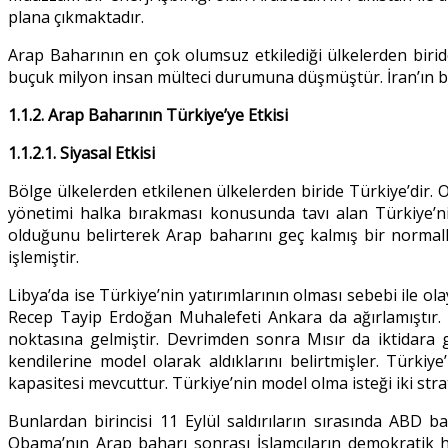
plana çıkmaktadır.
Arap Baharının en çok olumsuz etkilediği ülkelerden birid
buçuk milyon insan mülteci durumuna düşmüştür. İran’ın bölg
1.1.2. Arap Baharının Türkiye’ye Etkisi
1.1.2.1. Siyasal Etkisi
Bölge ülkelerden etkilenen ülkelerden biride Türkiye’dir. 
yönetimi halka bırakması konusunda tavı alan Türkiye’ni
olduğunu belirterek Arap baharını geç kalmış bir normalle
işlemiştir.
Libya’da ise Türkiye’nin yatırımlarının olması sebebi ile 
Recep Tayip Erdoğan Muhalefeti Ankara da ağırlamıştır. S
noktasına gelmiştir. Devrimden sonra Mısır da iktidara 
kendilerine model olarak aldıklarını belirtmişler. Türki
kapasitesi mevcuttur. Türkiye’nin model olma isteği iki st
Bunlardan birincisi 11 Eylül saldırıların sırasında ABD
Obama’nın Arap baharı sonrası İslamcıların demokratik h