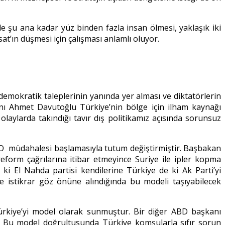
e şu ana kadar yüz binden fazla insan ölmesi, yaklaşık iki
at’ın düşmesi için çalışması anlamlı oluyor.
demokratik taleplerinin yanında yer alması ve diktatörlerin
anı Ahmet Davutoğlu Türkiye’nin bölge için ilham kaynağı
laylarda takındığı tavır dış politikamız açısında sorunsuz
NATO müdahalesi başlamasıyla tutum değiştirmiştir. Başbakan
eform çağrılarına itibar etmeyince Suriye ile ipler kopma
i El Nahda partisi kendilerine Türkiye de ki Ak Parti’yi
le istikrar göz önüne alındığında bu modeli taşıyabilecek
Türkiye’yi model olarak sunmuştur. Bir diğer ABD başkanı
r. Bu model doğrultusunda Türkiye komşularla sıfır sorun