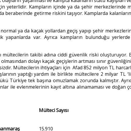
olayların yaşanması ve kampta kalanların statü kayıpları ve 
 için yeterlidir. Kampların içinde ya da şehir merkezlerinde
 beraberinde getirme riskini taşıyor. Kamplarda kalanların
normal ya da kaçak yollardan geçiş yapıp şehir merkezlerinde
lik yapanlarda var. Ayrıca kampların bulunduğu yerlerde 
ltecilerin takibi adına ciddi güvenlik riski oluşturuyor. B
lmasından dolayı kaçak geçişlerin artması sınır güvenliğini r
zdir. Mültecilerin ihtiyaçları için Afad 852 milyon TL harca
larının yaptığı yardım ile birlikte mültecilere 2 milyar TL ‘l
yükü Türkiye tek başına omuzlamak zorunda kalmıştır. Ayrıca
nlar ile evlenmelerinin kayıt altına alınamaması ve doğan çoc
Mülteci Sayısı
manmaraş
15.910