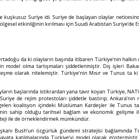
e kuşkusuz Suriye idi. Suriye de başlayan olaylar neticesind
esel etkinliğinin kırılması için Suudi Arabistan Suriye’de Es
Ortadoğu da ki olayların başında itibaren Türkiye’nin halkın 
n model olma tartışmaları şiddetlenmiştir. Dış işleri Bak
şme olarak nitelemiştir. Türkiye’nin Mısır ve Tunus ta ki o
olayların başlarında istikrardan yana tavır koyan Türkiye, 
uriye de rejim protestoları şiddetle bastırıp; Ankara’nın r
gelen koalisyon içindeki Müslüman Kardeşler ile Tunus ta k
ye’nin sahip olduğu tarihsel bağlam ve ekonomik gelişme i
rateji ile de örneklendirmek mümkündür.
 başkanı Bush’un özgürlük gündemi stratejisi bağlamında 
ayata katılmalarında Türkiye’yi model olarak göstermişti