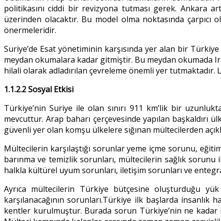
politikasını ciddi bir revizyona tutması gerek. Ankara ar
üzerinden olacaktır. Bu model olma noktasında çarpıcı ol
önermeleridir.
Suriye’de Esat yönetiminin karşısında yer alan bir Türkiye 
meydan okumalara kadar gitmiştir. Bu meydan okumada Irak v
hilali olarak adladırılan çevreleme önemli yer tutmaktadır. 
1.1.2.2 Sosyal Etkisi
Türkiye’nin Suriye ile olan sınırı 911 km’lik bir uzunlukta
mevcuttur. Arap baharı çerçevesinde yapılan başkaldırı ü
güvenli yer olan komşu ülkelere sığınan mültecilerden a
Mültecilerin karşılaştığı sorunlar yeme içme sorunu, eğitim
barınma ve temizlik sorunları, mültecilerin sağlık sorunu i
halkla kültürel uyum sorunları, iletişim sorunları ve enteg
Ayrıca mültecilerin Türkiye bütçesine oluşturduğu yük v
karşılanacağının sorunları.Türkiye ilk başlarda insanlık ha
kentler kurulmuştur. Burada sorun Türkiye’nin ne kadar mü