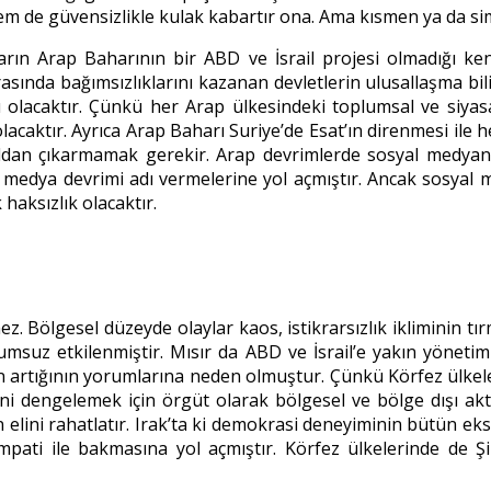
em de güvensizlikle kulak kabartır ona. Ama kısmen ya da sim
arın Arap Baharının bir ABD ve İsrail projesi olmadığı kendi
nrasında bağımsızlıklarını kazanan devletlerin ulusallaşma 
ı olacaktır. Çünkü her Arap ülkesindeki toplumsal ve siyasal
lacaktır. Ayrıca Arap Baharı Suriye’de Esat’ın direnmesi ile
ldan çıkarmamak gerekir. Arap devrimlerde sosyal medyanı
l medya devrimi adı vermelerine yol açmıştır. Ancak sosyal
aksızlık olacaktır.
. Bölgesel düzeyde olaylar kaos, istikrarsızlık ikliminin t
uz etkilenmiştir. Mısır da ABD ve İsrail’e yakın yönetimleri
n artığının yorumlarına neden olmuştur. Çünkü Körfez ülkele
ini dengelemek için örgüt olarak bölgesel ve bölge dışı aktör
 elini rahatlatır. Irak’ta ki demokrasi deneyiminin bütün eksi
mpati ile bakmasına yol açmıştır. Körfez ülkelerinde de Şii