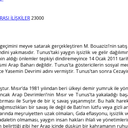
ASI İLİŞKİLER
23000
 geçimini meyve satarak gerçekleştiren M. Bouazizi’nin satı
ini yakmasıdır. Tunus’taki yaygın işsizlik ve gelir dağılımın
nin aldığı önlemler tepkiyi dindiremeyince 14 Ocak 2011 tarih
 ismi Arap Baharı değildir. Tunus’ta göstericilerin sosyal m
ürece Yasemin Devrimi adını vermiştir. Tunus’tan sonra Cezay
ştur. Mısır’da 1981 yılından beri ülkeyi demir yumruk ile y
cak Arap Devrimleri’nin Mısır ve Tunus’ta yakaladığı başar
tırması ile Suriye de bir iç savaş yaşanmıştır. Bu halk harek
msızlıkları bir savaş ile değil de Batı’nın lütfu veya gizli a
arında meşruiyetten uzak olmaları, Gıda eflasyonu, işsizlik ve 
daletin olmaması, yaygın insan hakları ihlali ve yönetimlerin
n belirttiği gibi her Arap içinde düşkün bir kahramanın ruhun