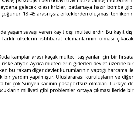
savaş psikolojisinden dolayı travmatize olmuş mültecilerin
 meydana gelecek olası krizler, patlamaya hazır bomba gibi
 çoğunun 18-45 arası işsiz erkeklerden oluşması tehlikenin
 yaşam savaşı veren kayıt dışı mültecilerdir. Bu kayıt dışı
farklı ülkelerin istihbarat elemanlarının olması çıkacak
uda kamplar arası kaçak mülteci taşıyanlar için bir fırsata
iske atıyor. Ayrıca mültecilerin giderleri devlet üzerine bir
rken bu rakam diğer devlet kurumlarının yaptığı harcama ile
ik bir yardım yapılmıştır. Uluslararası kuruluşların ve diğer
 bir çok Suriyeli kadının pasaportsuz olmaları Türkiye de
ukların milliyeti gibi problemler ortaya çıkması ileride bir