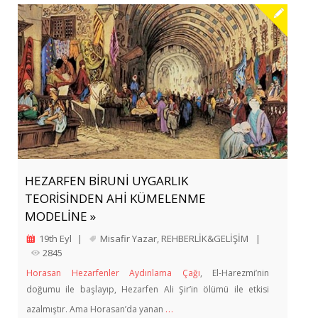
HEZARFEN BİRUNİ UYGARLIK
TEORİSİNDEN AHİ KÜMELENME
MODELİNE »
19th Eyl
|
Misafir Yazar
,
REHBERLİK&GELİŞİM
|
2845
Horasan Hezarfenler Aydınlama Çağı
, El-Harezmi’nin
doğumu ile başlayıp, Hezarfen Ali Şir’in ölümü ile etkisi
…
azalmıştır. Ama Horasan’da yanan