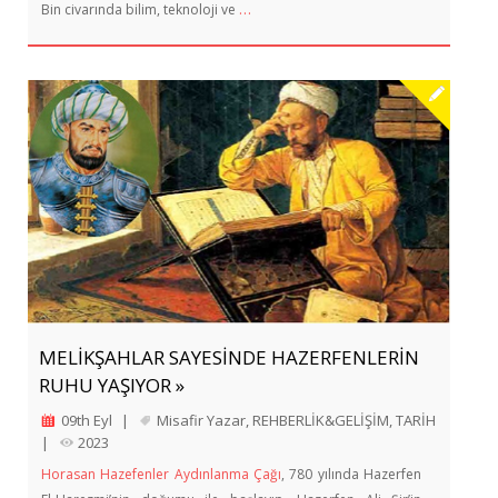
…
Bin civarında bilim, teknoloji ve
MELİKŞAHLAR SAYESİNDE HAZERFENLERİN
RUHU YAŞIYOR »
09th Eyl
|
Misafir Yazar
,
REHBERLİK&GELİŞİM
,
TARİH
|
2023
Horasan Hazefenler Aydınlanma Çağı
, 780 yılında Hazerfen