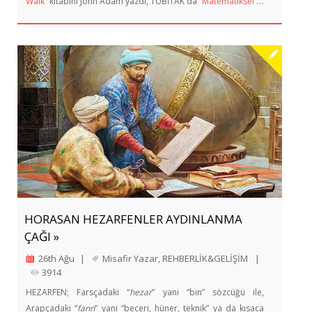
…
Walk
” kitabını John Adam yazdı, TUBİTAK da “
Matematiksel
HORASAN HEZARFENLER AYDINLANMA
ÇAĞI »
26th Ağu
|
Misafir Yazar
,
REHBERLİK&GELİŞİM
|
3914
HEZARFEN; Farsçadaki “
hezar
” yani “bin” sözcüğü ile,
Arapçadaki “
fann
” yani “beceri, hüner, teknik” ya da kısaca