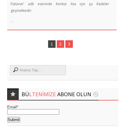
Fütüvve” adlı eserinde Korkut Ata için şu ifadeler
geçmektedir:
…
1
2
3
BÜ
LTENIMIZE
ABONE OLUN
Email*