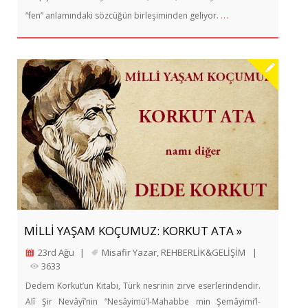
…
“fen” anlamındaki sözcüğün birleşiminden geliyor.
MİLLİ YAŞAM KOÇUMUZ: KORKUT ATA »
23rd Ağu
|
Misafir Yazar
,
REHBERLİK&GELİŞİM
|
3633
Dedem Korkut’un Kitabı, Türk nesrinin zirve eserlerindendir.
Alî Şir Nevâyî’nin “Nesâyimü’l-Mahabbe min Şemâyimi’l-