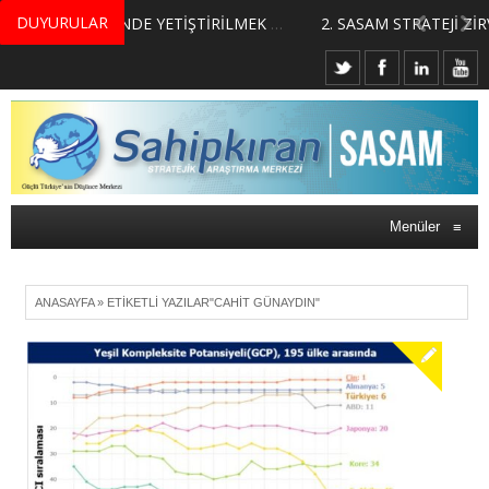
DUYURULAR
MERKEZİMİZ BÜNYESİNDE YETİŞTİRİLMEK ÜZERE GÖNÜLLÜ ÜLKE MASASI UZMANI VE UZMAN ADAYLARI ARIYORUZ
2. SASAM STRATEJİ ZİRVESİ KATILIMCILARI BELLİ OLDU
Menüler
≡
ANASAYFA
»
ETIKETLI YAZILAR"CAHIT GÜNAYDIN"