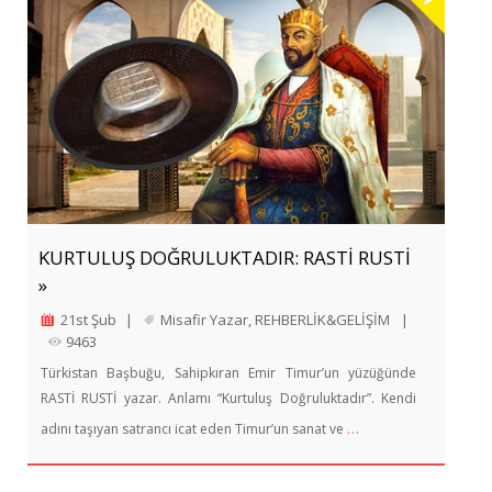
KURTULUŞ DOĞRULUKTADIR: RASTİ RUSTİ
»
21st Şub
|
Misafir Yazar
,
REHBERLİK&GELİŞİM
|
9463
Türkistan Başbuğu, Sahipkıran Emir Timur’un yüzüğünde
RASTİ RUSTİ yazar. Anlamı “Kurtuluş Doğruluktadır”. Kendi
…
adını taşıyan satrancı icat eden Timur’un sanat ve