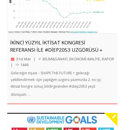
İKİNCİ YÜZYIL İKTİSAT KONGRESİ
REFERANSI İLE #DIEP2053 UZGÖRÜSÜ »
31st Mar
|
BİLİM&SANAYİ
,
EKONOMİ-MALİYE
,
RAPOR
|
1449
Geleceğin inşası – SHAPE THE FUTURE = geleceği
şekillendirmek -için yaptığım uzgörü yazımızda 2. nci yy.
iktisat kongre sonuç bildirgesinden #diep2053 yeşil
…
dönüşüm