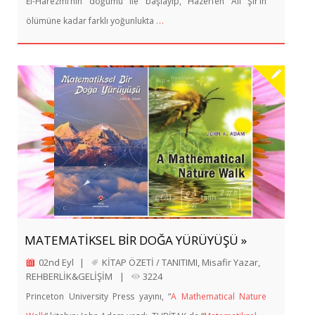
El-Harezmi’nin doğumu ile başlayıp, Hazerfen Ali Şir’in
…
ölümüne kadar farklı yoğunlukta
MATEMATİKSEL BİR DOĞA YÜRÜYÜŞÜ »
02nd Eyl
|
KİTAP ÖZETİ / TANITIMI
,
Misafir Yazar
,
REHBERLİK&GELİŞİM
|
3224
Princeton University Press yayını, “
A Mathematical Nature