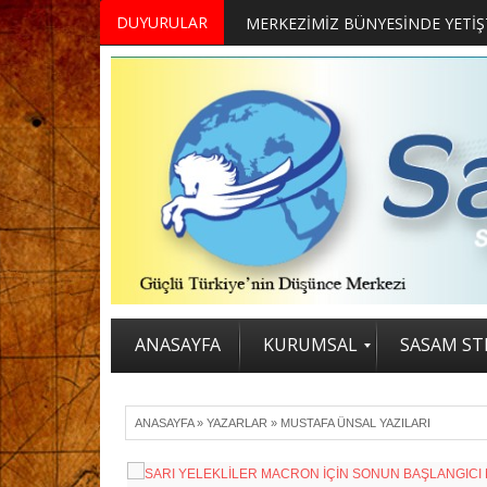
DUYURULAR
ANASAYFA
KURUMSAL
SASAM STR
ANASAYFA
»
YAZARLAR
»
MUSTAFA ÜNSAL YAZILARI