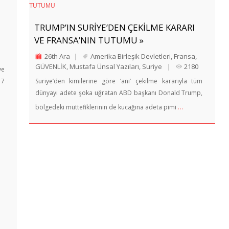
TRUMP’IN SURİYE’DEN ÇEKİLME KARARI
VE FRANSA’NIN TUTUMU »
26th Ara
|
Amerika Birleşik Devletleri
,
Fransa
,
GÜVENLİK
,
Mustafa Ünsal Yazıları
,
Suriye
|
2180
ve
17
Suriye’den kimilerine göre ‘ani’ çekilme kararıyla tüm
dünyayı adete şoka uğratan ABD başkanı Donald Trump,
…
bölgedeki müttefiklerinin de kucağına adeta pimi