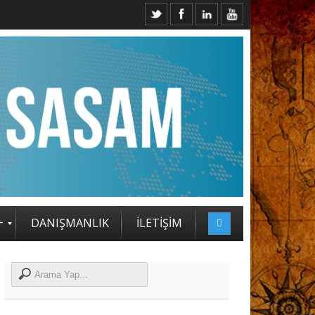
ASAM STRATEJİ ZİRVESİ KATILIMCILARI BELLİ OLDU
+
DANIŞMANLIK
İLETİŞİM