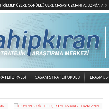
MERKEZİMİZ BÜNYESİNDE YETİŞTİRİLMEK ÜZERE GÖNÜLLÜ ÜLKE MASASI UZMANI VE UZMAN ADAYLARI ARIYORUZ
2. S
ATEJİ ZİRVESİ
SASAM STRATEJİ OKULU
ERASMUS