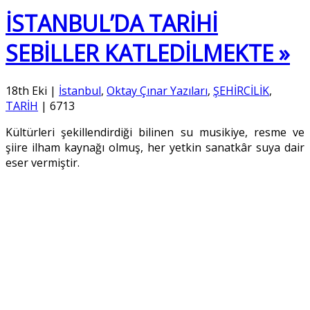
İSTANBUL’DA TARİHİ
SEBİLLER KATLEDİLMEKTE »
18th Eki
|
İstanbul
,
Oktay Çınar Yazıları
,
ŞEHİRCİLİK
,
TARİH
|
6713
Kültürleri şekillendirdiği bilinen su musikiye, resme ve
şiire ilham kaynağı olmuş, her yetkin sanatkâr suya dair
eser vermiştir.