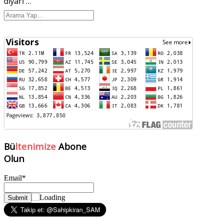
diyarı
…
Bü
ltenimize
Abone
Olun
Email*