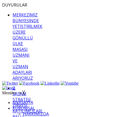
DUYURULAR
MERKEZİMİZ
BÜNYESİNDE
YETİŞTİRİLMEK
ÜZERE
GÖNÜLLÜ
ÜLKE
MASASI
UZMANI
VE
UZMAN
ADAYLARI
ARIYORUZ
2.
Menüler
≡
╳
SASAM
STRATEJİ
ANASAYFA
ZİRVESİ
KURUMSAL
KATILIMCILARI
HAKKIMIZDA
BELLİ