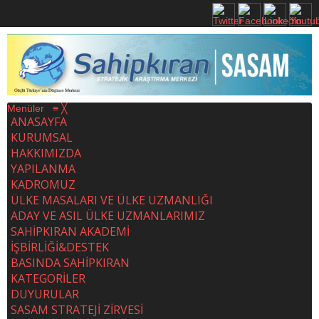
Menüler
≡
╳
ANASAYFA
KURUMSAL
HAKKIMIZDA
YAPILANMA
KADROMUZ
ÜLKE MASALARI VE ÜLKE UZMANLIĞI
ADAY VE ASIL ÜLKE UZMANLARIMIZ
SAHİPKIRAN AKADEMİ
İŞBİRLİĞİ&DESTEK
BASINDA SAHİPKIRAN
KATEGORİLER
DUYURULAR
SASAM STRATEJİ ZİRVESİ