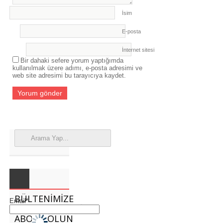
İsim
E-posta
İnternet sitesi
Bir dahaki sefere yorum yaptığımda
kullanılmak üzere adımı, e-posta adresimi ve
web site adresimi bu tarayıcıya kaydet.
BÜLTENIMIZE
Email*
ABONE OLUN