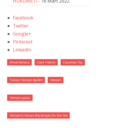
HÜKÜMETİ
- 16 Mart 2022
Facebook
Twitter
Google+
Pinterest
LinkedIn
Ahmet Atmaca
Cavit Yıldırım
Cesurhan Taş
Türkiye Vietnam ilişkileri
Vietnam
Vietnam pazarı
Vietnam'ın Ankara Büyükelçisi Do Son Hai