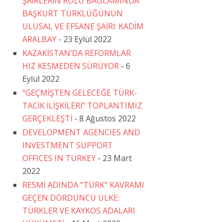
ŞAİRLERİN ROLÜ BAĞLAMINDA
BAŞKURT TÜRKLÜĞÜNÜN
ULUSAL VE EFSANE ŞAİRİ: KADİM
ARALBAY
- 23 Eylül 2022
KAZAKİSTAN’DA REFORMLAR
HIZ KESMEDEN SÜRÜYOR
- 6
Eylül 2022
“GEÇMİŞTEN GELECEĞE TÜRK-
TACİK İLİŞKİLERİ” TOPLANTIMIZ
GERÇEKLEŞTİ
- 8 Ağustos 2022
DEVELOPMENT AGENCIES AND
INVESTMENT SUPPORT
OFFICES IN TURKEY
- 23 Mart
2022
RESMİ ADINDA “TÜRK” KAVRAMI
GEÇEN DÖRDÜNCÜ ÜLKE:
TÜRKLER VE KAYKOS ADALARI