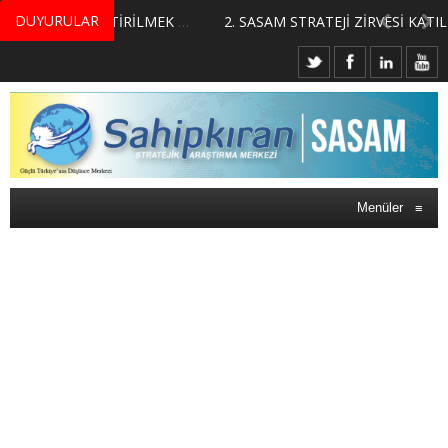
DUYURULAR
MERKEZİMİZ BÜNYESİNDE YETİŞTİRİLMEK ÜZERE GÖNÜLLÜ ÜLKE MASASI UZMANI VE UZMAN ADAYLARI ARIYORUZ
2. SASAM STRATEJİ ZİRVESİ KATILIMCILARI BELLİ OLDU
Menüler
≡