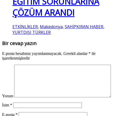
EĞİTİM SORUNLARINA
ÇÖZÜM ARANDI
ETKİNLİKLER
Makedonya
SAHİPKIRAN HABER
,
,
,
YURTDIŞI TÜRKLER
Bir cevap yazın
E-posta hesabınız yayımlanmayacak.
Gerekli alanlar
*
ile
işaretlenmişlerdir
Yorum
İsim
*
E-posta
*