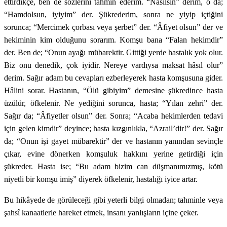
ettirdikçe, ben de sözlerini tahmin ederim. “Nasılsın” derim, o da;
“Hamdolsun, iyiyim” der. Şükrederim, sonra ne yiyip içtiğini
sorunca; “Mercimek çorbası veya şerbet” der. “Âfiyet olsun” der ve
hekiminin kim olduğunu sorarım. Komşu bana “Falan hekimdir”
der. Ben de; “Onun ayağı mübarektir. Gittiği yerde hastalık yok olur.
Biz onu denedik, çok iyidir. Nereye vardıysa maksat hâsıl olur”
derim. Sağır adam bu cevapları ezberleyerek hasta komşusuna gider.
Hâlini sorar. Hastanın, “Ölü gibiyim” demesine şükredince hasta
üzülür, öfkelenir. Ne yediğini sorunca, hasta; “Yılan zehri” der.
Sağır da; “Âfiyetler olsun” der. Sonra; “Acaba hekimlerden tedavi
için gelen kimdir” deyince; hasta kızgınlıkla, “Azrail’dir!” der. Sağır
da; “Onun işi gayet mübarektir” der ve hastanın yanından sevinçle
çıkar, evine dönerken komşuluk hakkını yerine getirdiği için
şükreder. Hasta ise; “Bu adam bizim can düşmanımızmış, kötü
niyetli bir komşu imiş” diyerek öfkelenir, hastalığı iyice artar.
Bu hikâyede de görüleceği gibi yeterli bilgi olmadan; tahminle veya
şahsî kanaatlerle hareket etmek, insanı yanlışların içine çeker.