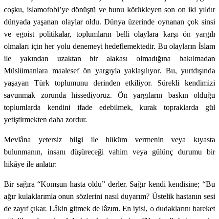
coşku, islamofobi’ye dönüştü ve bunu körükleyen son on iki yıldır
dünyada yaşanan olaylar oldu. Dünya üzerinde oynanan çok sinsi
ve egoist politikalar, toplumların belli olaylara karşı ön yargılı
olmaları için her yolu denemeyi hedeflemektedir. Bu olayların İslam
ile yakından uzaktan bir alakası olmadığına bakılmadan
Müslümanlara maalesef ön yargıyla yaklaşılıyor. Bu, yurtdışında
yaşayan Türk toplumunu derinden etkiliyor. Sürekli kendimizi
savunmak zorunda hissediyoruz. Ön yargıların baskın olduğu
toplumlarda kendini ifade edebilmek, kurak topraklarda gül
yetiştirmekten daha zordur.
Mevlâna yetersiz bilgi ile hüküm vermenin veya kıyasta
bulunmanın, insanı düşüreceği vahim veya gülünç durumu bir
hikâye ile anlatır:
Bir sağıra “Komşun hasta oldu” derler. Sağır kendi kendisine; “Bu
ağır kulaklarımla onun sözlerini nasıl duyarım? Üstelik hastanın sesi
de zayıf çıkar. Lâkin gitmek de lâzım. En iyisi, o dudaklarını hareket