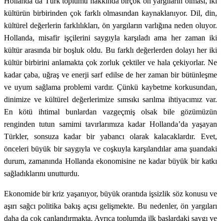
Hollanda’da Türk toplumu hakkında birçok ön yargıların olması, iki
kültürün birbirinden çok farklı olmasından kaynaklanıyor. Dil, din,
kültürel değerlerin farklılıkları, ön yargıların varlığına neden oluyor.
Hollanda, misafir işçilerini saygıyla karşıladı ama her zaman iki
kültür arasında bir boşluk oldu. Bu farklı değerlerden dolayı her iki
kültür birbirini anlamakta çok zorluk çektiler ve hala çekiyorlar. Ne
kadar çaba, uğraş ve enerji sarf edilse de her zaman bir bütünleşme
ve uyum sağlama problemi vardır. Çünkü kaybetme korkusundan,
dinimize ve kültürel değerlerimize sımsıkı sarılma ihtiyacımız var.
En kötü ihtimal bunlardan vazgeçmiş olsak bile gözümüzün
renginden tutun samimi tavırlarımıza kadar Hollanda’da yaşayan
Türkler, sonsuza kadar bir yabancı olarak kalacaklardır. Evet,
önceleri büyük bir saygıyla ve coşkuyla karşılandılar ama şuandaki
durum, zamanında Hollanda ekonomisine ne kadar büyük bir katkı
sağladıklarını unutturdu.
Ekonomide bir kriz yaşanıyor, büyük orantıda işsizlik söz konusu ve
aşırı sağcı politika bakış açısı gelişmekte. Bu nedenler, ön yargıları
daha da çok canlandırmakta. Ayrıca toplumda ilk başlardaki saygı ve