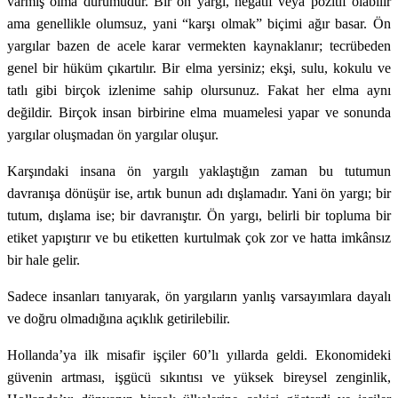
varmış olma durumudur. Bir ön yargı, negatif veya pozitif olabilir
ama genellikle olumsuz, yani “karşı olmak” biçimi ağır basar. Ön
yargılar bazen de acele karar vermekten kaynaklanır; tecrübeden
genel bir hüküm çıkartılır. Bir elma yersiniz; ekşi, sulu, kokulu ve
tatlı gibi birçok izlenime sahip olursunuz. Fakat her elma aynı
değildir. Birçok insan birbirine elma muamelesi yapar ve sonunda
yargılar oluşmadan ön yargılar oluşur.
Karşındaki insana ön yargılı yaklaştığın zaman bu tutumun
davranışa dönüşür ise, artık bunun adı dışlamadır. Yani ön yargı; bir
tutum, dışlama ise; bir davranıştır. Ön yargı, belirli bir topluma bir
etiket yapıştırır ve bu etiketten kurtulmak çok zor ve hatta imkânsız
bir hale gelir.
Sadece insanları tanıyarak, ön yargıların yanlış varsayımlara dayalı
ve doğru olmadığına açıklık getirilebilir.
Hollanda’ya ilk misafir işçiler 60’lı yıllarda geldi. Ekonomideki
güvenin artması, işgücü sıkıntısı ve yüksek bireysel zenginlik,