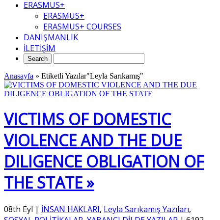
ERASMUS+
ERASMUS+
ERASMUS+ COURSES
DANIŞMANLIK
İLETİŞİM
Anasayfa
»
Etiketli Yazılar"Leyla Sarıkamış"
VICTIMS OF DOMESTIC
VIOLENCE AND THE DUE
DILIGENCE OBLIGATION OF
THE STATE »
08th Eyl
|
İNSAN HAKLARI
,
Leyla Sarıkamış Yazıları
,
SOSYAL POLİTİKALAR
,
YABANCI DİLDE YAZILAR
|
6192