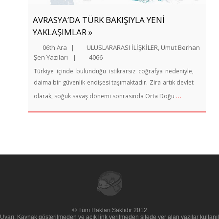
AVRASYA’DA TÜRK BAKIŞIYLA YENİ
YAKLAŞIMLAR »
06th Ara
|
ULUSLARARASI İLİŞKİLER
,
Umut Berhan
Şen Yazıları
|
4066
Türkiye içinde bulunduğu istikrarsız coğrafya nedeniyle,
daima bir güvenlik endişesi taşımaktadır. Zira artık devlet
…
olarak, soğuk savaş dönemi sonrasında Orta Doğu
© Tüm Hakları Saklıdır 2012
Uyarı: Kaynak gösterilmeden ve açık link verilmeden sitede yer alan yazılar kullan