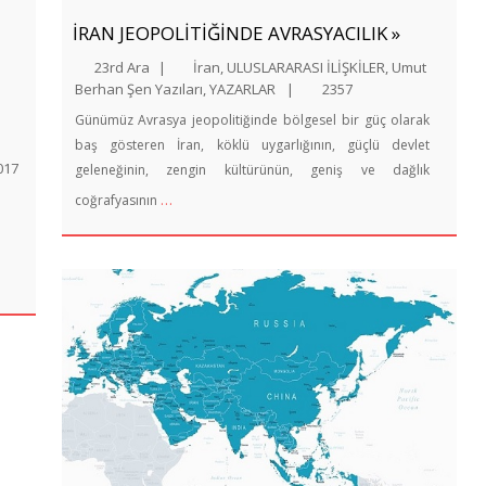
İRAN JEOPOLİTİĞİNDE AVRASYACILIK »
23rd Ara
|
İran
,
ULUSLARARASI İLİŞKİLER
,
Umut
Berhan Şen Yazıları
,
YAZARLAR
|
2357
Günümüz Avrasya jeopolitiğinde bölgesel bir güç olarak
baş gösteren İran, köklü uygarlığının, güçlü devlet
017
geleneğinin, zengin kültürünün, geniş ve dağlık
…
coğrafyasının