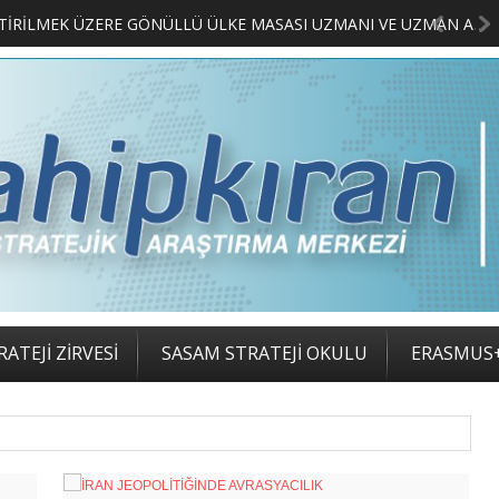
MERKEZİMİZ BÜNYESİNDE YETİŞTİRİLMEK ÜZERE GÖNÜLLÜ ÜLKE MASASI UZMANI VE UZMAN ADAYLARI ARIYORUZ
2. SASA
ATEJİ ZİRVESİ
SASAM STRATEJİ OKULU
ERASMUS