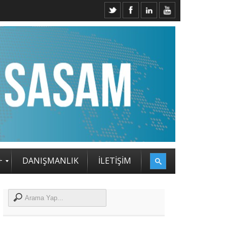
M STRATEJİ ZİRVESİ KATILIMCILARI BELLİ OLDU
+
DANIŞMANLIK
İLETİŞİM