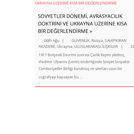
SOVYETLER DÖNEMİ, AVRASYACILIK
DOKTRİNİ VE UKRAYNA ÜZERİNE KISA
BİR DEĞERLENDİRME »
06th Ağu
|
GÜVENLİK
,
Rusya
,
SAHİPKIRAN
AKADEMİ
,
Ukrayna
,
ULUSLARARASI İLİŞKİLER
|
2
1917 Bolşevik Devrimi sonrası Çarlık Rejimi yıkılmış,
Vladimir Ulyanov (Lenin) önderliğinde Sovyet Sosyalist
Cumhuriyetler Birliği kurulmuş ve sınırları uzun bir
…
coğrafyayı kapsayan bu