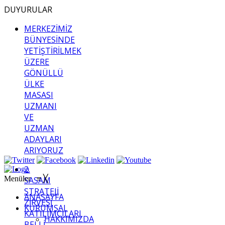
DUYURULAR
MERKEZİMİZ
BÜNYESİNDE
YETİŞTİRİLMEK
ÜZERE
GÖNÜLLÜ
ÜLKE
MASASI
UZMANI
VE
UZMAN
ADAYLARI
ARIYORUZ
2.
Menüler
≡
╳
SASAM
STRATEJİ
ANASAYFA
ZİRVESİ
KURUMSAL
KATILIMCILARI
HAKKIMIZDA
BELLİ