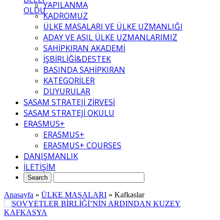
YAPILANMA
OLDU
KADROMUZ
ÜLKE MASALARI VE ÜLKE UZMANLIĞI
ADAY VE ASIL ÜLKE UZMANLARIMIZ
SAHİPKIRAN AKADEMİ
İŞBİRLİĞİ&DESTEK
BASINDA SAHİPKIRAN
KATEGORİLER
DUYURULAR
SASAM STRATEJİ ZİRVESİ
SASAM STRATEJİ OKULU
ERASMUS+
ERASMUS+
ERASMUS+ COURSES
DANIŞMANLIK
İLETİŞİM
Anasayfa
»
ÜLKE MASALARI
»
Kafkaslar