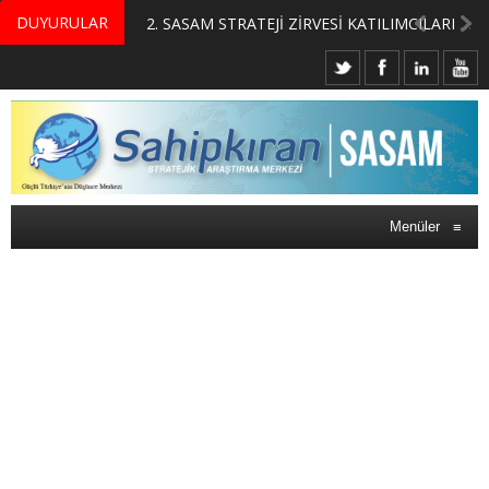
DUYURULAR
MERKEZİMİZ BÜNYESİNDE YETİŞTİRİLMEK ÜZERE GÖNÜLLÜ ÜLKE MASASI UZMANI VE UZMAN ADAYLARI ARIYORUZ
2. SASAM STRATEJİ ZİRVESİ KATILIMCILARI BELLİ OLDU
Menüler
≡