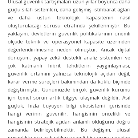
Ulusal güvenlik tartışmaları uzun yıllar boyunca daha
güçlü silah sistemleri, daha gelişmiş istihbarat ağları
ve daha üstün teknolojik kapasitenin nasıl
oluşturulacağı sorusu etrafında şekillenmiştir. Bu
yaklaşım, devletlerin güvenlik politikalarının önemli
ölçüde teknik ve operasyonel kapasite üzerinden
değerlendirilmesine neden olmuştur. Ancak dijital
dönüşüm, yapay zekâ destekli analiz sistemleri ve
çok katmanlı hibrit tehditlerin yaygınlaşması,
güvenlik ortamını yalnızca teknolojik açıdan değil,
karar verme süreçleri bakımından da köklü biçimde
değiştirmiştir. Günümüzde birçok güvenlik kurumu
için temel sorun artık bilgiye ulaşmak değildir. Asıl
güçlük, hızla büyüyen bilgi ekosistemi içerisinde
hangi verinin güvenilir, hangisinin öncelikli ve
hangisinin stratejik açıdan anlamlı olduğunu doğru
zamanda belirleyebilmektir. Bu değişim, ulusal
güvenlikte göz ardı edilen önemli bir soruyu yeniden