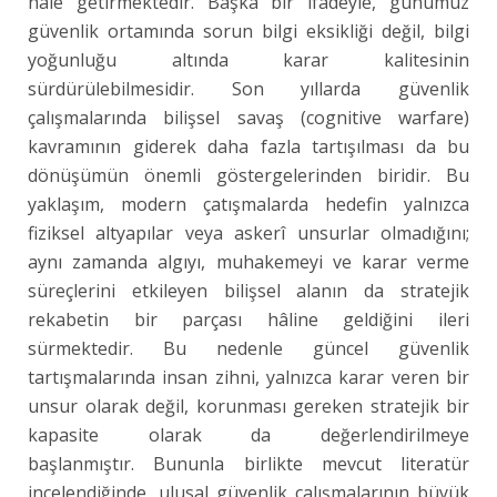
hâle getirmektedir. Başka bir ifadeyle, günümüz
güvenlik ortamında sorun bilgi eksikliği değil, bilgi
yoğunluğu altında karar kalitesinin
sürdürülebilmesidir. Son yıllarda güvenlik
çalışmalarında bilişsel savaş (cognitive warfare)
kavramının giderek daha fazla tartışılması da bu
dönüşümün önemli göstergelerinden biridir. Bu
yaklaşım, modern çatışmalarda hedefin yalnızca
fiziksel altyapılar veya askerî unsurlar olmadığını;
aynı zamanda algıyı, muhakemeyi ve karar verme
süreçlerini etkileyen bilişsel alanın da stratejik
rekabetin bir parçası hâline geldiğini ileri
sürmektedir. Bu nedenle güncel güvenlik
tartışmalarında insan zihni, yalnızca karar veren bir
unsur olarak değil, korunması gereken stratejik bir
kapasite olarak da değerlendirilmeye
başlanmıştır. Bununla birlikte mevcut literatür
incelendiğinde, ulusal güvenlik çalışmalarının büyük