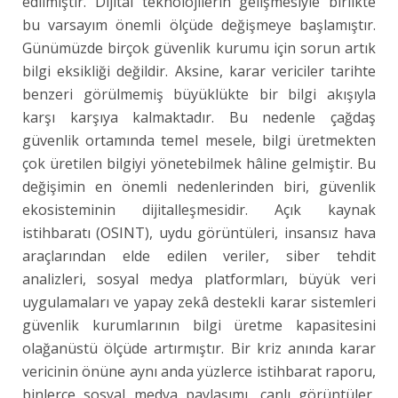
edilmiştir. Dijital teknolojilerin gelişmesiyle birlikte
bu varsayım önemli ölçüde değişmeye başlamıştır.
Günümüzde birçok güvenlik kurumu için sorun artık
bilgi eksikliği değildir. Aksine, karar vericiler tarihte
benzeri görülmemiş büyüklükte bir bilgi akışıyla
karşı karşıya kalmaktadır. Bu nedenle çağdaş
güvenlik ortamında temel mesele, bilgi üretmekten
çok üretilen bilgiyi yönetebilmek hâline gelmiştir. Bu
değişimin en önemli nedenlerinden biri, güvenlik
ekosisteminin dijitalleşmesidir. Açık kaynak
istihbaratı (OSINT), uydu görüntüleri, insansız hava
araçlarından elde edilen veriler, siber tehdit
analizleri, sosyal medya platformları, büyük veri
uygulamaları ve yapay zekâ destekli karar sistemleri
güvenlik kurumlarının bilgi üretme kapasitesini
olağanüstü ölçüde artırmıştır. Bir kriz anında karar
vericinin önüne aynı anda yüzlerce istihbarat raporu,
binlerce sosyal medya paylaşımı, canlı görüntüler,