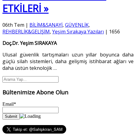
ETKİLERİ »
06th Tem
|
BİLİM&SANAYİ
,
GÜVENLİK
,
REHBERLİK&GELİŞİM
,
Yeşim Sırakaya Yazıları
|
1656
Doç.Dr. Yeşim SIRAKAYA
Ulusal güvenlik tartışmaları uzun yıllar boyunca daha
güçlü silah sistemleri, daha gelişmiş istihbarat ağları ve
daha üstün teknolojik
…
Bültenimize Abone Olun
Email*