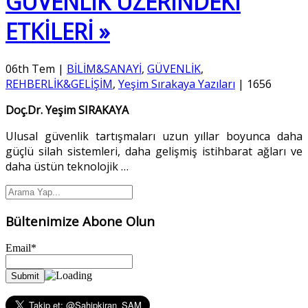
GÜVENLİK ÜZERİNDEKİ
ETKİLERİ »
06th Tem
|
BİLİM&SANAYİ
,
GÜVENLİK
,
REHBERLİK&GELİŞİM
,
Yeşim Sırakaya Yazıları
|
1656
Doç.Dr. Yeşim SIRAKAYA
Ulusal güvenlik tartışmaları uzun yıllar boyunca daha
güçlü silah sistemleri, daha gelişmiş istihbarat ağları ve
daha üstün teknolojik
…
Bültenimize Abone Olun
Email*