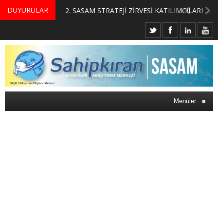
DUYURULAR
MERKEZİMİZ BÜNYESİNDE YETİŞTİRİLMEK ÜZERE GÖNÜLLÜ ÜLKE MASASI UZMANI VE UZMAN ADAYLARI ARIYORUZ
2. SASAM STRATEJİ ZİRVESİ KATILIMCILARI BELLİ OLDU
Menüler
≡