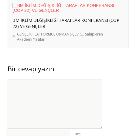
ABD-İRAN GERİLİMİ: SAVAŞ ÖNCESİ
BÖLGESEL HAZIRLIKLAR, STRATEJİK
BM İKLİM DEĞİŞİKLİĞİ TARAFLAR KONFERANSI (COP
HEDEFLER VE GELECEK PROJEKSİYONU
-
22) VE GENÇLER
29 Temmuz 2026
GENÇLİK PLATFORMU
,
ORMAN&ÇEVRE
,
Sahipkıran
Akademi Yazıları
Bir cevap yazın
İsim