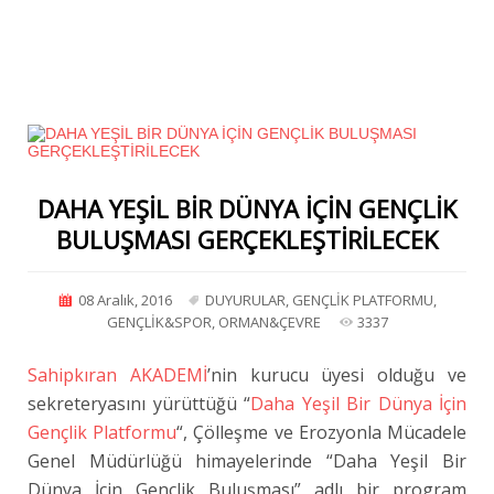
DAHA YEŞİL BİR DÜNYA İÇİN GENÇLİK
BULUŞMASI GERÇEKLEŞTİRİLECEK
08 Aralık, 2016
DUYURULAR
,
GENÇLİK PLATFORMU
,
GENÇLİK&SPOR
,
ORMAN&ÇEVRE
3337
Sahipkıran AKADEMİ
’nin kurucu üyesi olduğu ve
sekreteryasını yürüttüğü “
Daha Yeşil Bir Dünya İçin
Gençlik Platformu
“, Çölleşme ve Erozyonla Mücadele
Genel Müdürlüğü himayelerinde “Daha Yeşil Bir
Dünya İçin Gençlik Buluşması” adlı bir program