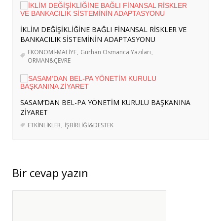
Ağustos 2026
TÜRKİYE’NİN SOMALİ POLİTİKASI:
İKLİM DEĞİŞİKLİĞİNE BAĞLI FİNANSAL RİSKLER VE
ASKERÎ DESTEKTEN STRATEJİK
BANKACILIK SİSTEMİNİN ADAPTASYONU
ORTAKLIĞA
- 4 Ağustos 2026
EKONOMİ-MALİYE
,
Gürhan Osmanca Yazıları
,
ORMAN&ÇEVRE
ERASMUS+ PROJEMİZ KAPSAMINDA
BERLİN’E KURS VE İŞBAŞI GÖZLEM
HAREKETLİLİKLERİ DÜZENLENDİ
- 3
Ağustos 2026
SASAM’DAN BEL-PA YÖNETİM KURULU BAŞKANINA
ZİYARET
ERASMUS+ PROJEMİZ KAPSAMINDA
ETKİNLİKLER
,
İŞBİRLİĞİ&DESTEK
ALMANYA’YA İŞBAŞI GÖZLEM
HAREKETLİLİĞİ GERÇEKLEŞTİRİLDİ
- 3
Ağustos 2026
Bir cevap yazın