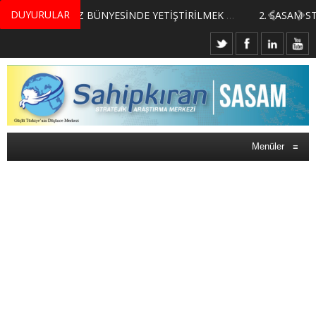
DUYURULAR
MERKEZİMİZ BÜNYESİNDE YETİŞTİRİLMEK ÜZERE GÖNÜLLÜ ÜLKE MASASI UZMANI VE UZMAN ADAYLARI ARIYORUZ
Menüler
≡