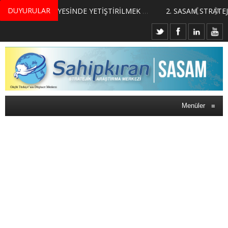
DUYURULAR
MERKEZİMİZ BÜNYESİNDE YETİŞTİRİLMEK ÜZERE GÖNÜLLÜ ÜLKE MASASI UZMANI VE UZMAN ADAYLARI ARIYORUZ
2. SASAM STRATEJİ ZİRVESİ KATILIMCILARI BELLİ OLDU
Menüler
≡