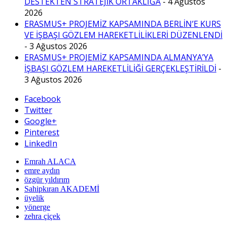
DESTEKTEN STRATEJİK ORTAKLIĞA
- 4 Ağustos
2026
ERASMUS+ PROJEMİZ KAPSAMINDA BERLİN’E KURS
VE İŞBAŞI GÖZLEM HAREKETLİLİKLERİ DÜZENLENDİ
- 3 Ağustos 2026
ERASMUS+ PROJEMİZ KAPSAMINDA ALMANYA’YA
İŞBAŞI GÖZLEM HAREKETLİLİĞİ GERÇEKLEŞTİRİLDİ
-
3 Ağustos 2026
Facebook
Twitter
Google+
Pinterest
LinkedIn
Emrah ALACA
emre aydın
özgür yıldırım
Sahipkıran AKADEMİ
üyelik
yönerge
zehra çiçek