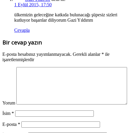
1 Eylül 2015, 17:50
ülkemizin geleceğine katkıda bulunacağı şüpesiz sizleri
kutluyor başarılar diliyorum Gazi Yıldırım
Cevapla
Bir cevap yazın
E-posta hesabınız yayımlanmayacak.
Gerekli alanlar
*
ile
işaretlenmişlerdir
Yorum
İsim
*
E-posta
*