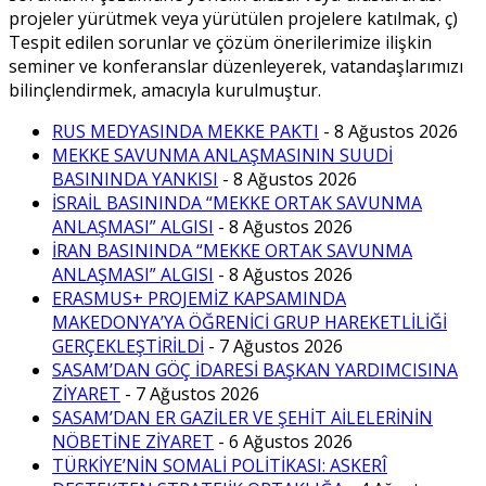
projeler yürütmek veya yürütülen projelere katılmak, ç)
Tespit edilen sorunlar ve çözüm önerilerimize ilişkin
seminer ve konferanslar düzenleyerek, vatandaşlarımızı
bilinçlendirmek, amacıyla kurulmuştur.
RUS MEDYASINDA MEKKE PAKTI
- 8 Ağustos 2026
MEKKE SAVUNMA ANLAŞMASININ SUUDİ
BASININDA YANKISI
- 8 Ağustos 2026
İSRAİL BASININDA “MEKKE ORTAK SAVUNMA
ANLAŞMASI” ALGISI
- 8 Ağustos 2026
İRAN BASININDA “MEKKE ORTAK SAVUNMA
ANLAŞMASI” ALGISI
- 8 Ağustos 2026
ERASMUS+ PROJEMİZ KAPSAMINDA
MAKEDONYA’YA ÖĞRENİCİ GRUP HAREKETLİLİĞİ
GERÇEKLEŞTİRİLDİ
- 7 Ağustos 2026
SASAM’DAN GÖÇ İDARESİ BAŞKAN YARDIMCISINA
ZİYARET
- 7 Ağustos 2026
SASAM’DAN ER GAZİLER VE ŞEHİT AİLELERİNİN
NÖBETİNE ZİYARET
- 6 Ağustos 2026
TÜRKİYE’NİN SOMALİ POLİTİKASI: ASKERÎ