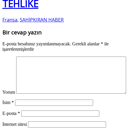
TEHLİKE
Fransa
SAHİPKIRAN HABER
,
Bir cevap yazın
E-posta hesabınız yayımlanmayacak.
Gerekli alanlar
*
ile
işaretlenmişlerdir
Yorum
İsim
*
E-posta
*
İnternet sitesi