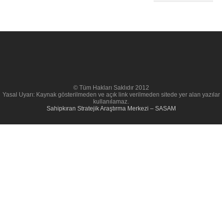
© Tüm Hakları Saklıdır 2012
Yasal Uyarı: Kaynak gösterilmeden ve açık link verilmeden sitede yer alan yazılar
kullanılamaz.
Sahipkıran Stratejik Araştırma Merkezi – SASAM