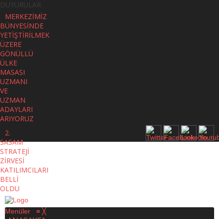
DUYURULAR
MERKEZİMİZ
BÜNYESİNDE
YETİŞTİRİLMEK
ÜZERE
GÖNÜLLÜ
ÜLKE
MASASI
UZMANI
VE
UZMAN
ADAYLARI
ARIYORUZ
2.
SASAM
STRATEJİ
ZİRVESİ
KATILIMCILARI
BELLİ
OLDU
Menüler
≡
╳