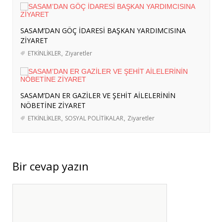
ORTAKLIĞA
- 4 Ağustos 2026
ERASMUS+ PROJEMİZ KAPSAMINDA
SASAM’DAN GÖÇ İDARESİ BAŞKAN YARDIMCISINA
BERLİN’E KURS VE İŞBAŞI GÖZLEM
ZİYARET
HAREKETLİLİKLERİ DÜZENLENDİ
- 3
ETKİNLİKLER
,
Ziyaretler
Ağustos 2026
ERASMUS+ PROJEMİZ KAPSAMINDA
ALMANYA’YA İŞBAŞI GÖZLEM
SASAM’DAN ER GAZİLER VE ŞEHİT AİLELERİNİN
HAREKETLİLİĞİ GERÇEKLEŞTİRİLDİ
- 3
NÖBETİNE ZİYARET
Ağustos 2026
ETKİNLİKLER
,
SOSYAL POLİTİKALAR
,
Ziyaretler
Bir cevap yazın