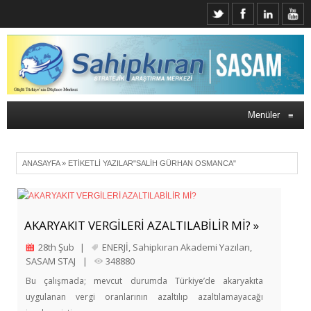
Menüler
≡
ANASAYFA
»
ETIKETLI YAZILAR"SALIH GÜRHAN OSMANCA"
AKARYAKIT VERGİLERİ AZALTILABİLİR Mİ? »
28th Şub
|
ENERJİ
,
Sahipkıran Akademi Yazıları
,
SASAM STAJ
|
348880
Bu çalışmada; mevcut durumda Türkiye’de akaryakıta
uygulanan vergi oranlarının azaltılıp azaltılamayacağı