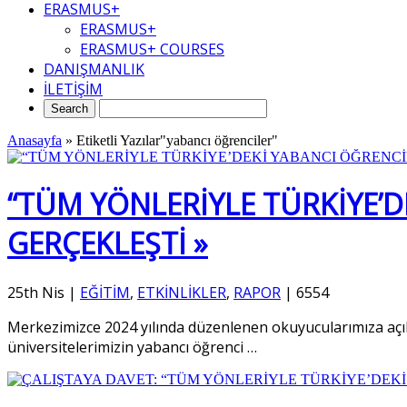
ERASMUS+
ERASMUS+
ERASMUS+ COURSES
DANIŞMANLIK
İLETİŞİM
Anasayfa
»
Etiketli Yazılar"yabancı öğrenciler"
“TÜM YÖNLERİYLE TÜRKİYE’D
GERÇEKLEŞTİ »
25th Nis
|
EĞİTİM
,
ETKİNLİKLER
,
RAPOR
|
6554
Merkezimizce 2024 yılında düzenlenen okuyucularımıza açık 
üniversitelerimizin yabancı öğrenci
…