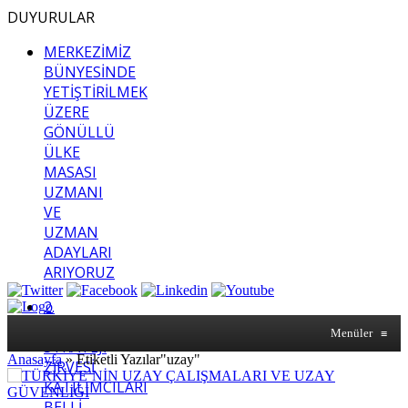
DUYURULAR
MERKEZİMİZ
BÜNYESİNDE
YETİŞTİRİLMEK
ÜZERE
GÖNÜLLÜ
ÜLKE
MASASI
UZMANI
VE
UZMAN
ADAYLARI
ARIYORUZ
2.
SASAM
Menüler
≡
STRATEJİ
Anasayfa
»
Etiketli Yazılar"uzay"
ZİRVESİ
KATILIMCILARI
BELLİ