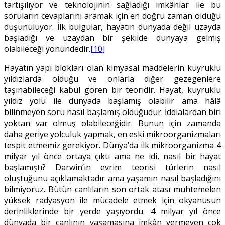
tartışılıyor ve teknolojinin sağladığı imkânlar ile bu
soruların cevaplarını aramak için en doğru zaman olduğu
düşünülüyor. İlk bulgular, hayatın dünyada değil uzayda
başladığı ve uzaydan bir şekilde dünyaya gelmiş
olabileceği yönündedir.
[10]
Hayatın yapı blokları olan kimyasal maddelerin kuyruklu
yıldızlarda olduğu ve onlarla diğer gezegenlere
taşınabileceği kabul gören bir teoridir. Hayat, kuyruklu
yıldız yolu ile dünyada başlamış olabilir ama hâlâ
bilinmeyen soru nasıl başlamış olduğudur. İddialardan biri
yoktan var olmuş olabileceğidir. Bunun için zamanda
daha geriye yolculuk yapmak, en eski mikroorganizmaları
tespit etmemiz gerekiyor. Dünya’da ilk mikroorganizma 4
milyar yıl önce ortaya çıktı ama ne idi, nasıl bir hayat
başlamıştı? Darwin’in evrim teorisi türlerin nasıl
oluştuğunu açıklamaktadır ama yaşamın nasıl başladığını
bilmiyoruz. Bütün canlıların son ortak atası muhtemelen
yüksek radyasyon ile mücadele etmek için okyanusun
derinliklerinde bir yerde yaşıyordu. 4 milyar yıl önce
dünyada bir canlının yaşamasına imkân vermeyen çok