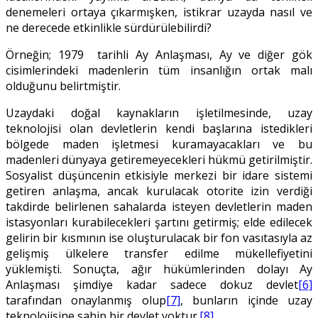
denemeleri ortaya çıkarmışken, istikrar uzayda nasıl ve
ne derecede etkinlikle sürdürülebilirdi?
Örneğin; 1979 tarihli Ay Anlaşması, Ay ve diğer gök
cisimlerindeki madenlerin tüm insanlığın ortak malı
olduğunu belirtmiştir.
Uzaydaki doğal kaynakların işletilmesinde, uzay
teknolojisi olan devletlerin kendi başlarına istedikleri
bölgede maden işletmesi kuramayacakları ve bu
madenleri dünyaya getiremeyecekleri hükmü getirilmiştir.
Sosyalist düşüncenin etkisiyle merkezi bir idare sistemi
getiren anlaşma, ancak kurulacak otorite izin verdiği
takdirde belirlenen sahalarda isteyen devletlerin maden
istasyonları kurabilecekleri şartını getirmiş; elde edilecek
gelirin bir kısmının ise oluşturulacak bir fon vasıtasıyla az
gelişmiş ülkelere transfer edilme mükellefiyetini
yüklemişti. Sonuçta, ağır hükümlerinden dolayı Ay
Anlaşması şimdiye kadar sadece dokuz devlet
[6]
tarafından onaylanmış olup
[7]
, bunların içinde uzay
teknolojisine sahip bir devlet yoktur.
[8]