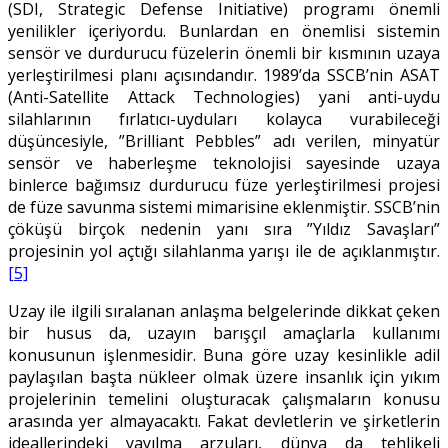
(SDI, Strategic Defense Initiative) programı önemli
yenilikler içeriyordu. Bunlardan en önemlisi sistemin
sensör ve durdurucu füzelerin önemli bir kısmının uzaya
yerleştirilmesi planı açısındandır. 1989’da SSCB’nin ASAT
(Anti-Satellite Attack Technologies) yani anti-uydu
silahlarının fırlatıcı-uyduları kolayca vurabileceği
düşüncesiyle, ”Brilliant Pebbles” adı verilen, minyatür
sensör ve haberleşme teknolojisi sayesinde uzaya
binlerce bağımsız durdurucu füze yerleştirilmesi projesi
de füze savunma sistemi mimarisine eklenmiştir. SSCB’nin
çöküşü birçok nedenin yanı sıra ”Yıldız Savaşları”
projesinin yol açtığı silahlanma yarışı ile de açıklanmıştır.
[5]
Uzay ile ilgili sıralanan anlaşma belgelerinde dikkat çeken
bir husus da, uzayın barışçıl amaçlarla kullanımı
konusunun işlenmesidir. Buna göre uzay kesinlikle adil
paylaşılan başta nükleer olmak üzere insanlık için yıkım
projelerinin temelini oluşturacak çalışmaların konusu
arasında yer almayacaktı. Fakat devletlerin ve şirketlerin
ideallerindeki yayılma arzuları, dünya da tehlikeli