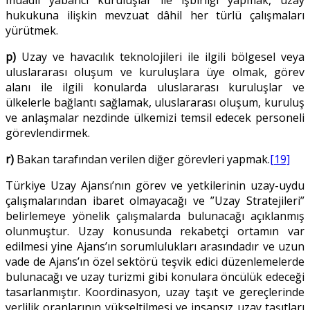
hukukuna ilişkin mevzuat dâhil her türlü çalışmaları
yürütmek.
p)
Uzay ve havacılık teknolojileri ile ilgili bölgesel veya
uluslararası oluşum ve kuruluşlara üye olmak, görev
alanı ile ilgili konularda uluslararası kuruluşlar ve
ülkelerle bağlantı sağlamak, uluslararası oluşum, kuruluş
ve anlaşmalar nezdinde ülkemizi temsil edecek personeli
görevlendirmek.
r)
Bakan tarafından verilen diğer görevleri yapmak.
[19]
Türkiye Uzay Ajansı’nın görev ve yetkilerinin uzay-uydu
çalışmalarından ibaret olmayacağı ve ”Uzay Stratejileri”
belirlemeye yönelik çalışmalarda bulunacağı açıklanmış
olunmuştur. Uzay konusunda rekabetçi ortamın var
edilmesi yine Ajans’ın sorumlulukları arasındadır ve uzun
vade de Ajans’ın özel sektörü teşvik edici düzenlemelerde
bulunacağı ve uzay turizmi gibi konulara öncülük edeceği
tasarlanmıştır. Koordinasyon, uzay taşıt ve gereçlerinde
yerlilik oranlarının yükseltilmesi ve insansız uzay taşıtları