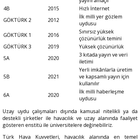
yayını amaçlı
4B
2015
Hızlı İnternet
İlk milli yer gözlem
GÖKTÜRK 2
2012
uydusu
Sınırsız yüksek
GÖKTÜRK 1
2016
çözünürlük temini
GÖKTÜRK 3
2019
Yüksek çözünürlük
3 kıtada yayın ve veri
5A
2020
iletimi
Yerli imkânlarla üretim
5B
2021
ve kapsamlı yayın için
kullanılır
İlk milli haberleşme
6A
2020
uydusu
Uzay uydu çalışmaları dışında kamusal nitelikli ya da
destekli şirketler ile havacılık ve uzay alanında faaliyet
gösteren enstitü ile üniversitelere değinebiliriz.
Türk Hava Kuvvetleri, havacılık alanında en temel