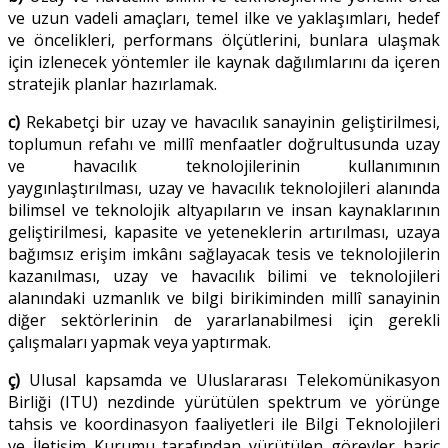
ve uzun vadeli amaçları, temel ilke ve yaklaşımları, hedef
ve öncelikleri, performans ölçütlerini, bunlara ulaşmak
için izlenecek yöntemler ile kaynak dağılımlarını da içeren
stratejik planlar hazırlamak.
c)
Rekabetçi bir uzay ve havacılık sanayinin geliştirilmesi,
toplumun refahı ve millî menfaatler doğrultusunda uzay
ve havacılık teknolojilerinin kullanımının
yaygınlaştırılması, uzay ve havacılık teknolojileri alanında
bilimsel ve teknolojik altyapıların ve insan kaynaklarının
geliştirilmesi, kapasite ve yeteneklerin artırılması, uzaya
bağımsız erişim imkânı sağlayacak tesis ve teknolojilerin
kazanılması, uzay ve havacılık bilimi ve teknolojileri
alanındaki uzmanlık ve bilgi birikiminden millî sanayinin
diğer sektörlerinin de yararlanabilmesi için gerekli
çalışmaları yapmak veya yaptırmak.
ç)
Ulusal kapsamda ve Uluslararası Telekomünikasyon
Birliği (ITU) nezdinde yürütülen spektrum ve yörünge
tahsis ve koordinasyon faaliyetleri ile Bilgi Teknolojileri
ve İletişim Kurumu tarafından yürütülen görevler hariç