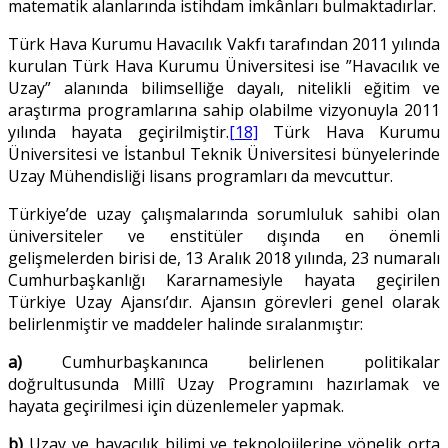
matematik alanlarında istihdam imkânları bulmaktadırlar.
Türk Hava Kurumu Havacılık Vakfı tarafından 2011 yılında
kurulan Türk Hava Kurumu Üniversitesi ise ”Havacılık ve
Uzay” alanında bilimselliğe dayalı, nitelikli eğitim ve
araştırma programlarına sahip olabilme vizyonuyla 2011
yılında hayata geçirilmiştir.
[18]
Türk Hava Kurumu
Üniversitesi ve İstanbul Teknik Üniversitesi bünyelerinde
Uzay Mühendisliği lisans programları da mevcuttur.
Türkiye’de uzay çalışmalarında sorumluluk sahibi olan
üniversiteler ve enstitüler dışında en önemli
gelişmelerden birisi de, 13 Aralık 2018 yılında, 23 numaralı
Cumhurbaşkanlığı Kararnamesiyle hayata geçirilen
Türkiye Uzay Ajansı’dır. Ajansın görevleri genel olarak
belirlenmiştir ve maddeler halinde sıralanmıştır:
a)
Cumhurbaşkanınca belirlenen politikalar
doğrultusunda Millî Uzay Programını hazırlamak ve
hayata geçirilmesi için düzenlemeler yapmak.
b)
Uzay ve havacılık bilimi ve teknolojilerine yönelik orta