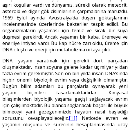
aşırı koşullar vardı ve dünyamız, sürekli olarak meteorit,
asteroid ve diğer gök cisimlerinin çarpmalarına maruzdu.
1969 Eylül ayında Avustralya’da düşen göktaşlarının
incelenmesinde üzerlerinde bakteriler tespit edildi. Bu
organizmaların yaşaması için temiz ve sıcak bir suya
düşmesi gerekirdi. Ancak yaşamın bir kaba, üremeye ve
enerjiye ihtiyacı vardı. Bu kap hücre zarı oldu, üreme için
DNA oluştu ve enerji için metabolizma ortaya çıktı.
DNA, yaşam yaratmak için gerekli dört parçadan
oluşmaktadır. İnsan soyuna gelene kadar üç milyar yıldan
fazla evrim gerekmiştir. Son on bin yılda insan DNA’sında
hiçbir önemli biyolojik evrim veya değişiklik olmamıştır.
Bugün bilim adamları bu parçalarla oynayarak yeni
yaşam biçimleri tasarlamaktadırlar. Kimyasal
bileşimlerden biyolojik yaşama geçişi sağlayacak evrim
için çalışılmaktadır. Bu alanda sağlanacak başarı ile büyük
bilmeceyi yani gezegenimizde hayatın nasıl başladığı
sorusunu cevaplayabileceğiz.
[11]
Neticede evren ve
yaşamın oluşumu ve sürecinin hesaplanmasında uzay