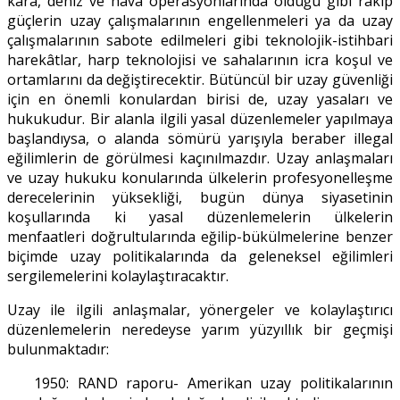
kara, deniz ve hava operasyonlarında olduğu gibi rakip
güçlerin uzay çalışmalarının engellenmeleri ya da uzay
çalışmalarının sabote edilmeleri gibi teknolojik-istihbari
harekâtlar, harp teknolojisi ve sahalarının icra koşul ve
ortamlarını da değiştirecektir. Bütüncül bir uzay güvenliği
için en önemli konulardan birisi de, uzay yasaları ve
hukukudur. Bir alanla ilgili yasal düzenlemeler yapılmaya
başlandıysa, o alanda sömürü yarışıyla beraber illegal
eğilimlerin de görülmesi kaçınılmazdır. Uzay anlaşmaları
ve uzay hukuku konularında ülkelerin profesyonelleşme
derecelerinin yüksekliği, bugün dünya siyasetinin
koşullarında ki yasal düzenlemelerin ülkelerin
menfaatleri doğrultularında eğilip-bükülmelerine benzer
biçimde uzay politikalarında da geleneksel eğilimleri
sergilemelerini kolaylaştıracaktır.
Uzay ile ilgili anlaşmalar, yönergeler ve kolaylaştırıcı
düzenlemelerin neredeyse yarım yüzyıllık bir geçmişi
bulunmaktadır:
1950: RAND raporu- Amerikan uzay politikalarının