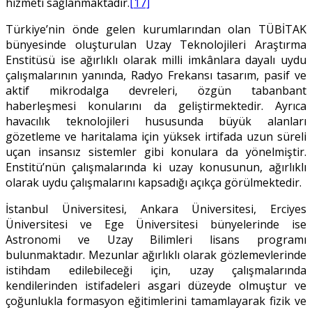
hizmeti sağlanmaktadır.
[17]
Türkiye’nin önde gelen kurumlarından olan TÜBİTAK
bünyesinde oluşturulan Uzay Teknolojileri Araştırma
Enstitüsü ise ağırlıklı olarak milli imkânlara dayalı uydu
çalışmalarının yanında, Radyo Frekansı tasarım, pasif ve
aktif mikrodalga devreleri, özgün tabanbant
haberleşmesi konularını da geliştirmektedir. Ayrıca
havacılık teknolojileri hususunda büyük alanları
gözetleme ve haritalama için yüksek irtifada uzun süreli
uçan insansız sistemler gibi konulara da yönelmiştir.
Enstitü’nün çalışmalarında ki uzay konusunun, ağırlıklı
olarak uydu çalışmalarını kapsadığı açıkça görülmektedir.
İstanbul Üniversitesi, Ankara Üniversitesi, Erciyes
Üniversitesi ve Ege Üniversitesi bünyelerinde ise
Astronomi ve Uzay Bilimleri lisans programı
bulunmaktadır. Mezunlar ağırlıklı olarak gözlemevlerinde
istihdam edilebileceği için, uzay çalışmalarında
kendilerinden istifadeleri asgari düzeyde olmuştur ve
çoğunlukla formasyon eğitimlerini tamamlayarak fizik ve