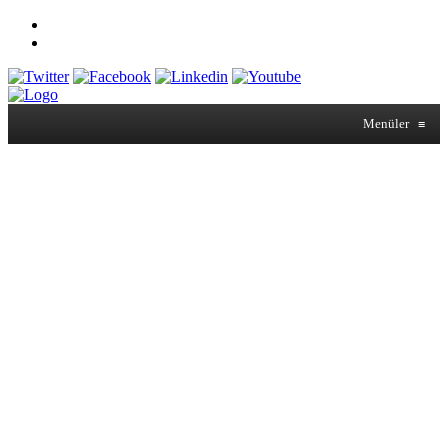
Menüler
≡